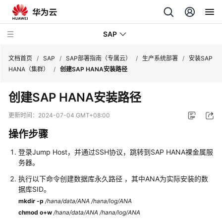
SAP
文档首页
/
SAP
/
SAP部署指南（专属云）
/
生产系统部署
/
安装SAP
HANA（集群）
/
创建SAP HANA安装路径
SAP
创建SAP HANA安装路径
技
术
更新时间：
2024-07-04 GMT+08:00
画
操作步骤
册
登录Jump Host，并通过SSH协议，跳转到SAP HANA裸金属服
SAP
务器。
特
性
执行以下命令创建数据库永久路径 ，其中ANA为实际安装的数
树
据库SID。
mkdir -p
/hana/data/ANA /hana/log/ANA
SAP
chmod o+w
/hana/data/ANA /hana/log/ANA