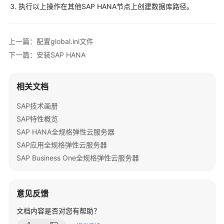
部
执行以上操作在其他SAP HANA节点上创建数据库路径。
署
指
南
上一篇：配置global.ini文件
下一篇：安装SAP HANA
SAP
部
署
相关文档
指
南
SAP技术画册
（专
SAP特性概览
属
SAP HANA全规格弹性云服务器
云）
SAP应用全规格弹性云服务器
方
SAP Business One全规格弹性云服务器
案
开
意见反馈
发
文档内容是否对您有帮助？
系
统