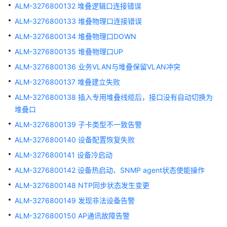
ALM-3276800132 堆叠逻辑口连接错误
POE
ALM-3276800133 堆叠物理口连接错误
的
供
ALM-3276800134 堆叠物理口DOWN
电
ALM-3276800135 堆叠物理口UP
能
力
ALM-3276800136 业务VLAN与堆叠保留VLAN冲突
ALM-3276800137 堆叠建立失败
ALM-
ALM-3276800138 插入专用堆叠线缆后，接口没有自动切换为
134807555
堆叠口
PD
连
ALM-3276800139 子卡类型不一致告警
接
ALM-3276800140 设备配置恢复失败
告
ALM-3276800141 设备冷启动
警
ALM-3276800142 设备热启动、SNMP agent状态使能操作
ALM-
ALM-3276800148 NTP同步状态发生变更
303046664
ALM-3276800149 发现非法设备告警
PD
拔
ALM-3276800150 AP通讯故障告警
走