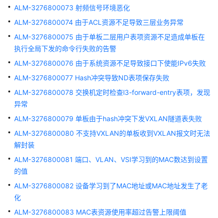
ALM-3276800073 射频信号环境恶化
电
源
ALM-3276800074 由于ACL资源不足导致三层业务异常
无
ALM-3276800075 由于单板二层用户表项资源不足造成单板在
效
执行全局下发的命令行失败的告警
ALM-
ALM-3276800076 由于系统资源不足导致接口下使能IPv6失败
303046657
ALM-3276800077 Hash冲突导致ND表项保存失败
风
ALM-3276800078 交换机定时检查l3-forward-entry表项，发现
扇
异常
拔
出
ALM-3276800079 单板由于hash冲突下发VXLAN隧道表失败
137216
ALM-3276800080 不支持VXLAN的单板收到VXLAN报文时无法
解封装
ALM-
ALM-3276800081 端口、VLAN、VSI学习到的MAC数达到设置
303046656
风
的值
扇
ALM-3276800082 设备学习到了MAC地址或MAC地址发生了老
整
化
体
ALM-3276800083 MAC表资源使用率超过告警上限阈值
功