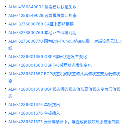
块
ALM-4286849032 远端模块认证失败
接
收
ALM-4286849028 远端模块端口拥塞
光
ALM-3276800768 CA证书即将到期
功
率
ALM-3276800769 本地证书即将到期
过
ALM-3276800770 因为Eth-Trunk自协商失败，对端设备无法上
低
线
ALM-4289601659 OSPF邻居状态发生变化
ALM-
3276800008
ALM-4289601660 OSPFv3邻居状态发生变化
电
ALM-4289601657 BGP状态机的状态值从高值状态变为低值状
源
态
被
ALM-4289601658 BGP状态机的状态值从高值状态变为低值状
拔
出
态
67967
ALM-4289601675 单板拔出
ALM-4289601676 单板插入
ALM-
3276800009
ALM-4289601677 云管理纳管下，堆叠成员数超过系统限制数
电