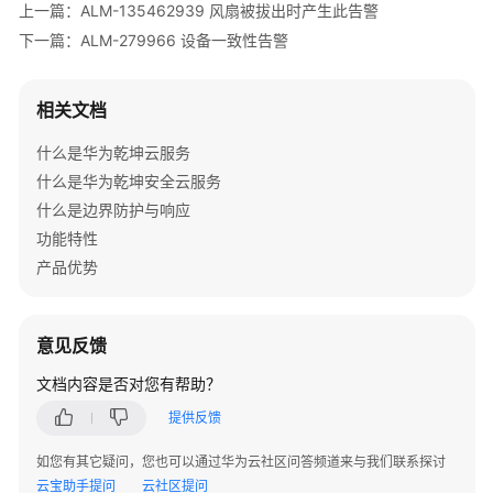
上一篇：ALM-135462939 风扇被拔出时产生此告警
ALM-
下一篇：ALM-279966 设备一致性告警
3276800011
光
模
相关文档
块
接
什么是华为乾坤云服务
收
什么是华为乾坤安全云服务
光
什么是边界防护与响应
功
率
功能特性
过
产品优势
高
预
警
意见反馈
ALM-
文档内容是否对您有帮助？
3276800012
提供反馈
PHY
故
如您有其它疑问，您也可以通过华为云社区问答频道来与我们联系探讨
障
云宝助手提问
云社区提问