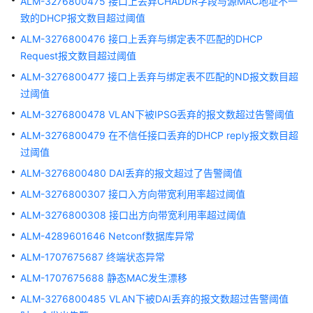
ALM-3276800475 接口上丢弃CHADDR字段与源MAC地址不一
芯
致的DHCP报文数目超过阈值
片
故
ALM-3276800476 接口上丢弃与绑定表不匹配的DHCP
障
Request报文数目超过阈值
67590
ALM-3276800477 接口上丢弃与绑定表不匹配的ND报文数目超
过阈值
ALM-
ALM-3276800478 VLAN下被IPSG丢弃的报文数超过告警阈值
3276800004
风
ALM-3276800479 在不信任接口丢弃的DHCP reply报文数目超
扇
过阈值
异
ALM-3276800480 DAI丢弃的报文超过了告警阈值
常
67591
ALM-3276800307 接口入方向带宽利用率超过阈值
ALM-3276800308 接口出方向带宽利用率超过阈值
ALM-
ALM-4289601646 Netconf数据库异常
3276800005
PHY
ALM-1707675687 终端状态异常
芯
ALM-1707675688 静态MAC发生漂移
片
ALM-3276800485 VLAN下被DAI丢弃的报文数超过告警阈值
失