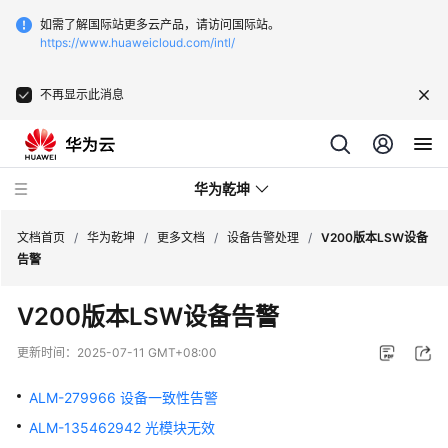
如需了解国际站更多云产品，请访问国际站。
https://www.huaweicloud.com/intl/
不再显示此消息
华为乾坤
文档首页
/
华为乾坤
/
更多文档
/
设备告警处理
/
V200版本LSW设备
告警
安
V200
版本LSW设备告警
全
云
更新时间：
2025-07-11 GMT+08:00
服
务
ALM-279966 设备一致性告警
ALM-135462942 光模块无效
云