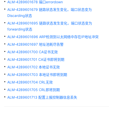
ALM-4289601678 端口errordown
源
ALM-4289601679 链路状态发生变化，端口状态变为
异
Discarding状态
常
67966
ALM-4289601695 链路状态发生变化，端口状态变为
forwarding状态
ALM-
ALM-4289601696 ARP检测到以太网络中存在IP地址冲突
3276800010
ALM-4289601697 地址池耗尽告警
光
模
ALM-4289601700 CA证书无效
块
ALM-4289601701 CA证书即将到期
发
送
ALM-4289601702 本地证书无效
光
ALM-4289601703 本地证书即将到期
功
ALM-4289601704 CRL无效
率
过
ALM-4289601705 CRL即将到期
高
ALM-4289601713 配置上报控制器信息丢失
预
警