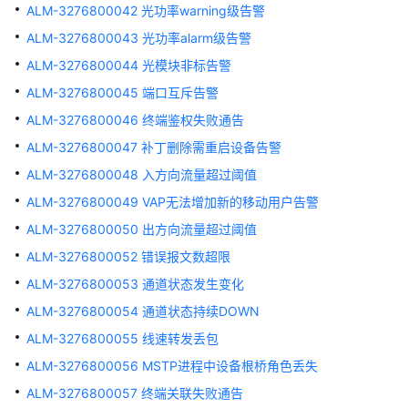
ALM-3276800042 光功率warning级告警
备
ALM-3276800043 光功率alarm级告警
告
警
ALM-3276800044 光模块非标告警
ALM-3276800045 端口互斥告警
ALM-
ALM-3276800046 终端鉴权失败通告
279966
设
ALM-3276800047 补丁删除需重启设备告警
备
ALM-3276800048 入方向流量超过阈值
一
ALM-3276800049 VAP无法增加新的移动用户告警
致
性
ALM-3276800050 出方向流量超过阈值
告
ALM-3276800052 错误报文数超限
警
ALM-3276800053 通道状态发生变化
ALM-
ALM-3276800054 通道状态持续DOWN
135462942
ALM-3276800055 线速转发丢包
光
模
ALM-3276800056 MSTP进程中设备根桥角色丢失
块
ALM-3276800057 终端关联失败通告
无