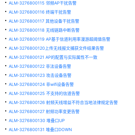
度
ALM-3276800115 邻频AP干扰告警
异
ALM-3276800116 终端干扰告警
常
ALM-3276800117 其他设备干扰告警
ALM-
ALM-3276800118 无线链路中断告警
303046658
ALM-3276800119 AP基于信道利用率漫游超阈值告警
端
口
ALM-3276800120上传无线报文捕获文件结果告警
上
ALM-3276800121 AP的配置与实际属性不一致
的
ALM-3276800122 非法设备告警
PD
断
ALM-3276800123 攻击设备告警
电
ALM-3276800124 非wifi设备告警
ALM-3276800125 不支持的信道告警
ALM-
303046665
ALM-3276800126 射频天线增益不符合当地法律规定告警
端
ALM-3276800127 射频功率变更告警
口
ALM-3276800130 堆叠口UP
恢
复
ALM-3276800131 堆叠口DOWN
了