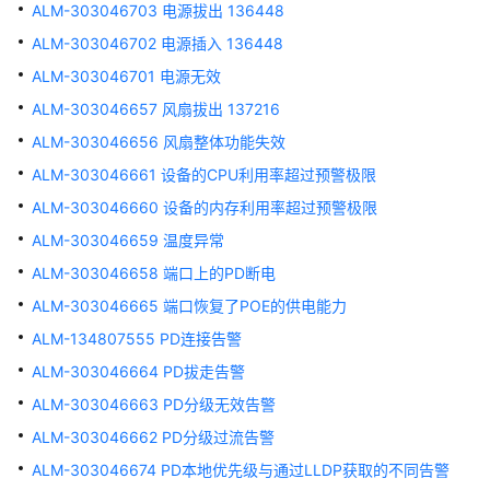
管
ALM-303046703 电源拔出 136448
理
ALM-303046702 电源插入 136448
网
ALM-303046701 电源无效
络
ALM-303046657 风扇拔出 137216
华
ALM-303046656 风扇整体功能失效
为
ALM-303046661 设备的CPU利用率超过预警极限
乾
坤
ALM-303046660 设备的内存利用率超过预警极限
解
ALM-303046659 温度异常
决
ALM-303046658 端口上的PD断电
方
案
ALM-303046665 端口恢复了POE的供电能力
ALM-134807555 PD连接告警
华
ALM-303046664 PD拔走告警
为
乾
ALM-303046663 PD分级无效告警
坤
ALM-303046662 PD分级过流告警
APP
ALM-303046674 PD本地优先级与通过LLDP获取的不同告警