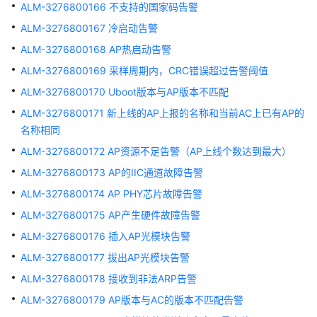
ALM-3276800166 不支持的国家码告警
告
警
ALM-3276800167 冷启动告警
ALM-3276800168 AP热启动告警
ALM-
ALM-3276800169 采样周期内，CRC错误超过告警阈值
303046674
PD
ALM-3276800170 Uboot版本与AP版本不匹配
本
ALM-3276800171 新上线的AP上报的名称和当前AC上已有AP的
地
名称相同
优
先
ALM-3276800172 AP资源不足告警（AP上线个数达到最大）
级
ALM-3276800173 AP的IIC通道故障告警
与
ALM-3276800174 AP PHY芯片故障告警
通
过
ALM-3276800175 AP产生硬件故障告警
LLDP
ALM-3276800176 插入AP光模块告警
获
ALM-3276800177 拔出AP光模块告警
取
的
ALM-3276800178 接收到非法ARP告警
不
ALM-3276800179 AP版本与AC的版本不匹配告警
同