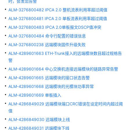
时，会发出告警
效
67861
ALM-3276800482 IPCA 2.0 整机流表利用率超过阈值
ALM-3276800481 IPCA 2.0 单板流表利用率超过阈值
ALM-
ALM-3276800483 IPCA 2.0单板报文DSCP值冲突
3276800006
光
ALM-3276800484 命令行配置的错误信息
模
ALM-3276800238 远端模块固件升级失败
块
ALM-4289601663 ETH-Trunk接入的远端模块数目超过规格告
发
送
警
光
ALM-4289601664 中心交换机连接远端模块的链路异常告警
功
ALM-4289601665 远端模块的接口状态告警
率
过
ALM-4289601668 远端模块的光模块功率异常
低
ALM-4289601669 单板插入
ALM-4286849029 远端模块端口CRC错误在设定时间内超过阈
ALM-
值
3276800007
光
ALM-4286849030 远端模块上线
模
ALM-4286849031 远端模块下线