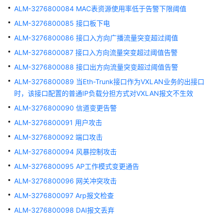
能
ALM-3276800084 MAC表资源使用率低于告警下限阈值
失
ALM-3276800085 接口板下电
效
ALM-3276800086 接口入方向广播流量突变超过阈值
ALM-
ALM-3276800087 接口入方向流量突变超过阈值告警
303046661
ALM-3276800088 接口出方向流量突变超过阈值告警
设
ALM-3276800089 当Eth-Trunk接口作为VXLAN业务的出接口
备
的
时，该接口配置的普通IP负载分担方式对VXLAN报文不生效
CPU
ALM-3276800090 信道变更告警
利
ALM-3276800091 用户攻击
用
率
ALM-3276800092 端口攻击
超
ALM-3276800094 风暴控制攻击
过
ALM-3276800095 AP工作模式变更通告
预
警
ALM-3276800096 网关冲突攻击
极
ALM-3276800097 Arp报文检查
限
ALM-3276800098 DAI报文丢弃