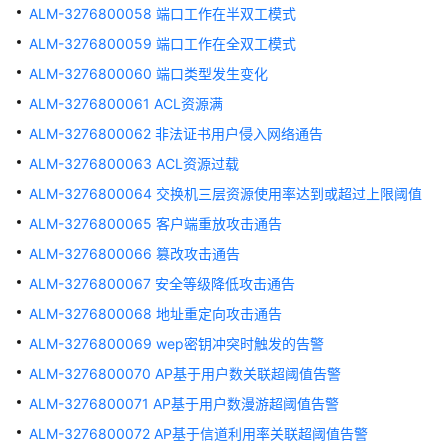
ALM-3276800058 端口工作在半双工模式
效
ALM-3276800059 端口工作在全双工模式
ALM-
ALM-3276800060 端口类型发生变化
303046703
ALM-3276800061 ACL资源满
电
源
ALM-3276800062 非法证书用户侵入网络通告
拔
ALM-3276800063 ACL资源过载
出
ALM-3276800064 交换机三层资源使用率达到或超过上限阈值
136448
ALM-3276800065 客户端重放攻击通告
ALM-
ALM-3276800066 篡改攻击通告
303046702
ALM-3276800067 安全等级降低攻击通告
电
源
ALM-3276800068 地址重定向攻击通告
插
ALM-3276800069 wep密钥冲突时触发的告警
入
ALM-3276800070 AP基于用户数关联超阈值告警
136448
ALM-3276800071 AP基于用户数漫游超阈值告警
ALM-
ALM-3276800072 AP基于信道利用率关联超阈值告警
303046701