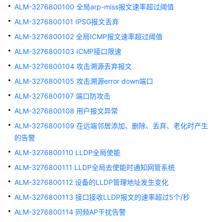
ALM-
ALM-3276800100 全局arp-miss报文速率超过阈值
303046660
ALM-3276800101 IPSG报文丢弃
设
ALM-3276800102 全局ICMP报文速率超过阈值
备
的
ALM-3276800103 ICMP接口限速
内
ALM-3276800104 攻击溯源丢弃报文
存
利
ALM-3276800105 攻击溯源error down端口
用
ALM-3276800107 端口防攻击
率
ALM-3276800108 用户报文异常
超
过
ALM-3276800109 在远端邻居添加、删除、丢弃、老化时产生
预
的告警
警
ALM-3276800110 LLDP全局使能
极
ALM-3276800111 LLDP全局去使能时通知网管系统
限
ALM-3276800112 设备的LLDP管理地址发生变化
ALM-
ALM-3276800113 接口接收LLDP报文的速率超过5个/秒
303046659
ALM-3276800114 同频AP干扰告警
温