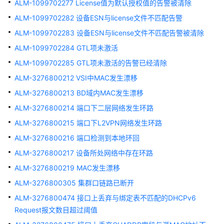
ALM-1099702277 License值为默认授权值的告警被清除
告
ALM-1099702282 设备ESN与license文件不匹配告警
警
ALM-1099702283 设备ESN与license文件不匹配告警被清除
ALM-
ALM-1099702284 GTL项未激活
3276800002
ALM-1099702285 GTL项未激活的告警已经清除
温
度
ALM-3276800212 VSI中MAC发生漂移
超
ALM-3276800213 BD域内MAC发生漂移
过
预
ALM-3276800214 端口下二层网络发生环路
警
ALM-3276800215 端口下L2VPN网络发生环路
下
ALM-3276800216 端口检测到本地环回
限
告
ALM-3276800217 设备所处网络中存在环路
警
ALM-3276800219 MAC发生漂移
ALM-3276800305 集群口链路已断开
ALM-
3276800003
ALM-3276800474 接口上丢弃与绑定表不匹配的DHCPv6
温
Request报文数目超过阈值
度