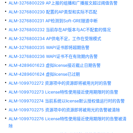
ALM-3276800229 AP上报的组播和广播报文超过阈值告警
非
ALM-3276800230 配置的AP类型和实际不匹配
华
为
ALM-3276800231 AP检测到Soft-GRE隧道中断
定
ALM-3276800232 当前存在AP版本与AC不配套的情况
制
ALM-3276800234 AP供电不足，工作在受限模式
光
模
ALM-3276800235 WAPI证书即将超期告警
块
ALM-3276800236 WAPI证书不在有效期内告警
136192
ALM-4289601623 虚拟license接近截止日期告警
ALM-
ALM-4289601624 虚拟license已过期
3276800001
ALM-1099702272 资源项中的资源即将被用光时的告警
温
度
ALM-1099702273 License特性使用接近使用期限时的告警
超
ALM-1099702274 当前系统以license默认授权值运行时的告警
过
ALM-1099702275 资源项中的资源即将被用光的告警被清除
预
警
ALM-1099702276 License特性使用接近使用期限时的告警被清
上
除
限