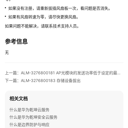
清
如果没有注册，请重新拔插风扇板一次，看问题是否消失。
单
如果有风扇转速为零，请尽快更换风扇。
License
如果问题不能解决，请联系技术支持人员。
介
绍
参考信息
设
无
备
告
警
上一篇：ALM-3276800181 AP光模块的发送功率低于设定的最低阈值
处
下一篇：ALM-3276800183 存储设备拔出
理
V300
相关文档
版
本
什么是华为乾坤云服务
AR
什么是华为乾坤安全云服务
设
什么是边界防护与响应
备