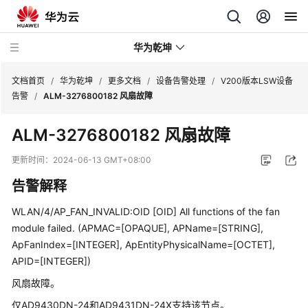
华为乾坤
文档首页
/
华为乾坤
/
更多文档
/
设备告警处理
/
V200版本LSW设备
告警
/
ALM-3276800182 风扇故障
安
ALM-3276800182 风扇故障
全
云
更新时间：
2024-06-13 GMT+08:00
服
告警解释
务
WLAN/4/AP_FAN_INVALID:OID [OID] All functions of the fan
云
module failed. (APMAC=[OPAQUE], APName=[STRING],
管
ApFanIndex=[INTEGER], ApEntityPhysicalName=[OCTET],
理
APID=[INTEGER])
网
络
风扇故障。
仅AD9430DN-24和AD9431DN-24X支持该节点。