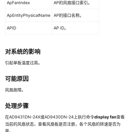
ApFanIndex
AP的风扇接口索引。
公
共
ApEntityPhysicalName
AP的接口名称。
操
作
APID
AP ID。
华
为
对系统的影响
乾
坤-
引起单板温度过高。
MSP
操
作
可能原因
风扇故障。
更
多
文
处理步骤
档
在AD9431DN-24X或AD9430DN-24上执行命令
display fan
查看
当前的风扇状态，查看风扇板是否注册，各个风扇的转速是否为
规
格
零。