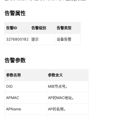
华
为
乾
告警属性
坤
解
告警ID
告警级别
告警类型
决
方
3276800182
提示
设备告警
案
华
为
告警参数
乾
坤
参数名称
参数含义
APP
OID
MIB节点号。
华
为
APMAC
AP的MAC地址。
乾
坤-
APName
AP的名称。
租
户