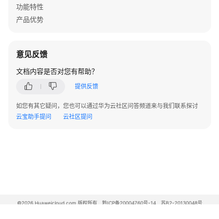
功能特性
告
警
产品优势
V500
版
意见反馈
本
文档内容是否对您有帮助？
FW
告
提供反馈
警
如您有其它疑问，您也可以通过华为云社区问答频道来与我们联系探讨
云宝助手提问
V200
云社区提问
版
本
LSW
设
备
告
警
©2026 Huaweicloud.com 版权所有
黔ICP备20004760号-14
苏B2-20130048号
A2.B1.B2-20070312
ALM-
增值电信业务经营许可证：B1.B2-20200593 | 代理域名注册服务机构：新网、西数