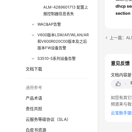
dhcp se
ALM-4289601713 配置上
section
报控制器信息丢失
WAC&AP告警
V600版本LSW/AP/WLAN/AR
和V600R020C00版本及之后
版本FW设备告警
S3510-S系列设备告警
意见反馈
文档下载
文档内容是
通用参考
如您有其它
产品术语
频道来与我
责任共担
云宝助手提
云服务等级协议（SLA）
白皮书资源