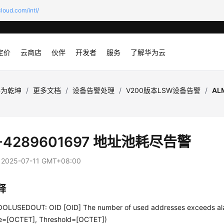
loud.com/intl/
定价
云商店
伙伴
开发者
服务
了解华为云
华为乾坤
/
更多文档
/
设备告警处理
/
V200版本LSW设备告警
/
AL
-4289601697 地址池耗尽告警
：
2025-07-11 GMT+08:00
释
OLUSEDOUT: OID [OID] The number of used addresses exceeds ala
e=[OCTET], Threshold=[OCTET])