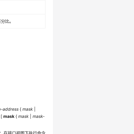
百分比。
p-address
{
mask
|
[
mask
{
mask
|
mask-
址：在接口视图下执行命令