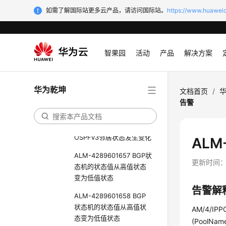
书即将到期
如需了解国际站更多云产品，请访问国际站。
https://www.huaweic
ALM-3276800769 本地
证书即将到期
智果园
活动
产品
解决方案
ALM-3276800770 因为
Eth-Trunk自协商失败，对
端设备无法上线
华为乾坤
文档首页
/
ALM-4289601659 OSPF
告警
邻居状态发生变化
ALM-4289601660
OSPFv3邻居状态发生变化
ALM
ALM-4289601657 BGP状
更新时间
态机的状态值从高值状态
变为低值状态
告警解
ALM-4289601658 BGP
状态机的状态值从高值状
AM/4/IPPO
态变为低值状态
(PoolNam