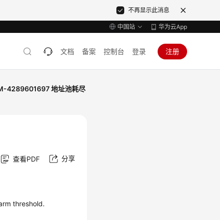
不再显示此消息
中国站
华为云App
文档
备案
控制台
登录
注册
M-4289601697 地址池耗尽
分享
查看PDF
rm threshold.