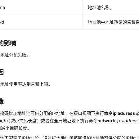
me
地址池名称。
ld
地址池中地址耗尽的告警
的影响
P地址分配失败。
因
P地址使用率达到告警上限。
骤
掩码增加地址池可供分配的IP地址：在接口视图下执行命令
ip address
i
ngth
}减小掩码长度；或者在全局地址池下执行命令
network
ip-address
 ]减小掩码长度。
池下配置了IP地址段，通过扩大地址段范围增加地址池可供分配的IP地