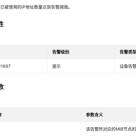
中已被使用的IP地址数量达到告警阈值。
性
告警级别
告警类
01697
提示
设备告
数
称
参数含义
该告警所对应的MIB节点的