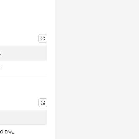
型
警
OID号。