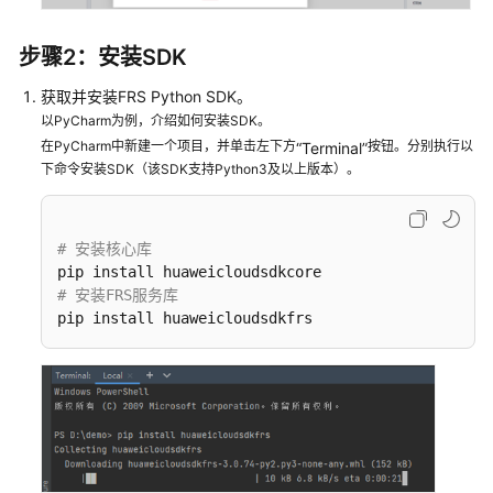
SDK
步骤2：安装SDK
参
考
获取并安装FRS Python SDK。
以PyCharm为例，介绍如何安装SDK。
API
在PyCharm中新建一个项目，并单击左下方
按钮。分别执行以
“Terminal”
参
下命令安装SDK（该SDK支持Python3及以上版本）。
考
常
# 安装核心库
见
问
# 安装FRS服务库
题
pip install huaweicloudsdkfrs
视
频
帮
助
文