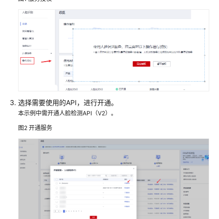
现
人
脸
检
测
调
用
SDK
实
选择需要使用的API，进行开通。
现
本示例中需开通人脸检测API（V2）。
人
图2
开通服务
脸
检
测
用
户
指
南