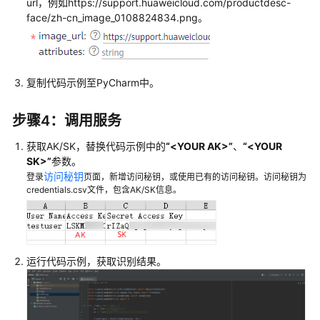
url，例如https://support.huaweicloud.com/productdesc-
服
face/zh-cn_image_0108824834.png。
务
等
级
协
复制代码示例至PyCharm中。
议
（SLA）
步骤4：调用服务
白
获取AK/SK，替换代码示例中的
“<YOUR AK>”
、
“<YOUR
皮
SK>”
参数。
书
访问秘钥
登录
页面，新增访问秘钥，或使用已有的访问秘钥。访问秘钥为
资
credentials.csv文件，包含AK/SK信息。
源
支
持
运行代码示例，获取识别结果。
区
域
系