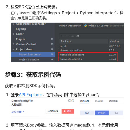
档
检查SDK是否已正确安装。
下
“
Settings
>
Project
>
Python Interpreter
”
在PyCharm中选择
，检
载
查SDK是否已正确安装。
通
用
参
考
产
品
步骤3：获取示例代码
术
语
获取人脸检测SDK示例代码。
登录
API Explorer
，在
“代码示例”
中选择
“Python”
。
责
任
共
担
填写请求Body参数。输入数据可选image或url，本示例使用
云