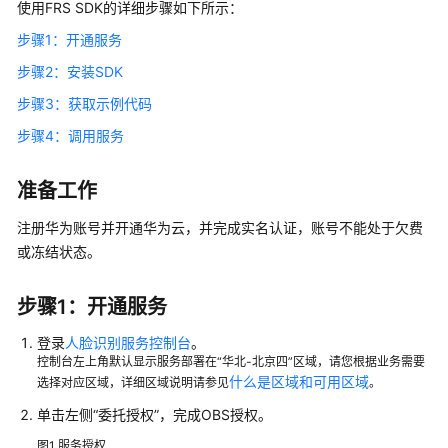
使用FRS SDK的详细步骤如下所示：
介
绍
步骤1：开通服务
步骤2：安装SDK
快
速
步骤3：获取示例代码
入
步骤4：调用服务
门
准备工作
FRS
服
注册华为账号并开通华为云，并完成实名认证，账号不能处于欠费
务
或冻结状态。
使
用
简
步骤1：开通服务
介
登录
人脸识别服务控制台
。
控制台左上角默认显示服务部署在“华北-北京四”区域，请您根据业务需要
调
什么是区域和可用区域
选择对应区域，详细区域说明请参见
。
用
API
单击左侧“委托授权”，完成OBS授权。
实
图1
服务授权