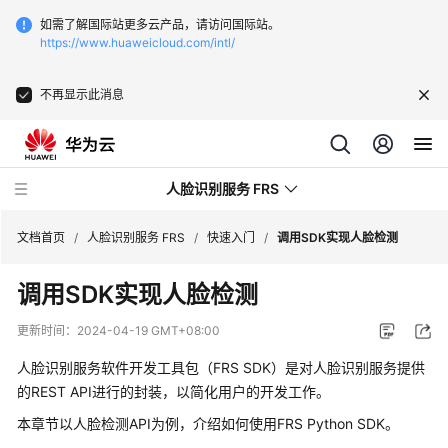
如需了解国际站更多云产品，请访问国际站。
https://www.huaweicloud.com/intl/
不再显示此消息
人脸识别服务 FRS
文档首页
/
人脸识别服务 FRS
/
快速入门
/
调用SDK实现人脸检测
调用SDK实现人脸检测
最
新
更新时间：
2024-04-19 GMT+08:00
动
态
人脸识别服务软件开发工具包（FRS SDK）是对人脸识别服务提供
的REST API进行的封装，以简化用户的开发工作。
产
本章节以人脸检测API为例，介绍如何使用FRS Python SDK。
品