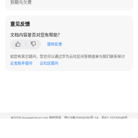
档
到期与欠费
下
载
意见反馈
通
文档内容是否对您有帮助？
用
提供反馈
参
考
如您有其它疑问，您也可以通过华为云社区问答频道来与我们联系探讨
云宝助手提问
云社区提问
产
品
术
语
责
任
共
©2026 Huaweicloud.com 版权所有
黔ICP备20004760号-14
苏B2-20130048号
担
A2.B1.B2-20070312
增值电信业务经营许可证：B1.B2-20200593 | 代理域名注册服务机构：新网、西数
电子营业执照
贵公网安备 52990002000093号
云