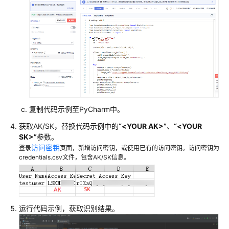
统
计
API
使
用
量
关
闭
复制代码示例至PyCharm中。
服
务
获取AK/SK，替换代码示例中的
“<YOUR AK>”
、
“<YOUR
SK>”
参数。
访问密钥
登录
页面，新增访问密钥，或使用已有的访问密钥。访问密钥为
权
credentials.csv文件，包含AK/SK信息。
限
管
理
监
运行代码示例，获取识别结果。
控