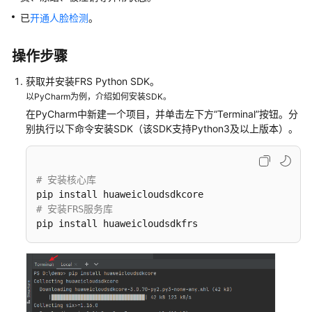
入
门
已
开通人脸检测
。
用
操作步骤
户
指
获取并安装FRS Python SDK。
南
以PyCharm为例，介绍如何安装SDK。
在PyCharm中新建一个项目，并单击左下方
“Terminal”
按钮。分
使
别执行以下命令安装SDK（该SDK支持Python3及以上版本）。
用
流
程
# 安装核心库
简
介
# 安装FRS服务库
pip install huaweicloudsdkfrs
开
通
服
务