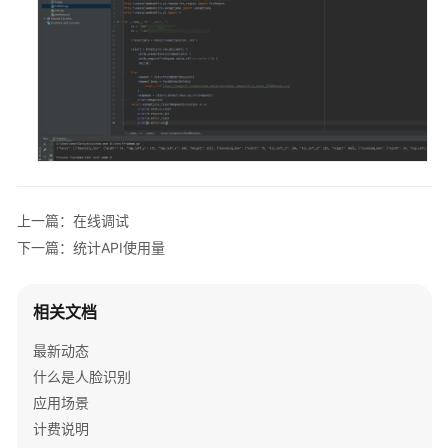
SDK
参
考
API
参
考
常
上一篇：在线调试
见
问
下一篇：统计API使用量
题
相关文档
视
频
最新动态
帮
什么是人脸识别
助
应用场景
文
计费说明