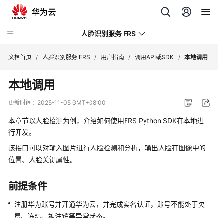
人脸识别服务 FRS
文档首页
/
人脸识别服务 FRS
/
用户指南
/
调用API或SDK
/
本地调用
本地调用
最
新
更新时间：
2025-11-05 GMT+08:00
动
态
本章节以人脸检测为例，介绍如何使用FRS Python SDK在本地进
行开发。
产
该接口可以对输入图片进行人脸检测和分析，输出人脸在图像中的
品
位置、人脸关键属性。
介
绍
前提条件
快
注册华为账号并开通华为云，并完成实名认证，账号不能处于欠
速
费、冻结、被注销等异常状态。