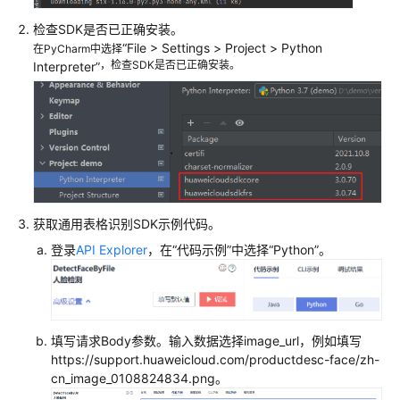
准
备
检查SDK是否已正确安装。
数
“
File > Settings
>
Project
>
Python
在PyCharm中选择
据
，检查SDK是否已正确安装。
Interpreter
”
调
用
API
或
SDK
在
获取通用表格识别SDK示例代码。
线
登录
API Explorer
，在
“代码示例”
中选择
“Python”
。
调
试
本
填写请求Body参数。输入数据选择image_url，例如填写
地
https://support.huaweicloud.com/productdesc-face/zh-
调
cn_image_0108824834.png。
用