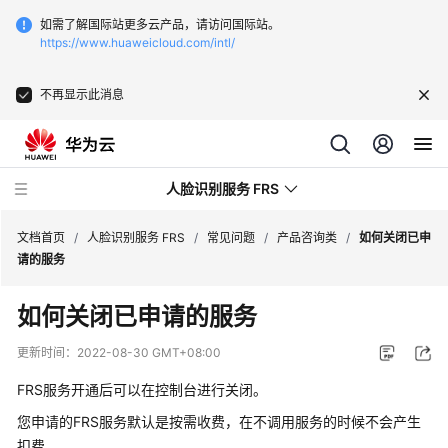
如需了解国际站更多云产品，请访问国际站。
https://www.huaweicloud.com/intl/
不再显示此消息
人脸识别服务 FRS
文档首页
/
人脸识别服务 FRS
/
常见问题
/
产品咨询类
/
如何关闭已申
请的服务
最
如何关闭已申请的服务
新
动
更新时间：
2022-08-30 GMT+08:00
态
FRS服务开通后可以在控制台进行关闭。
产
您申请的FRS服务默认是按需收费，在不调用服务的时候不会产生
品
扣费。