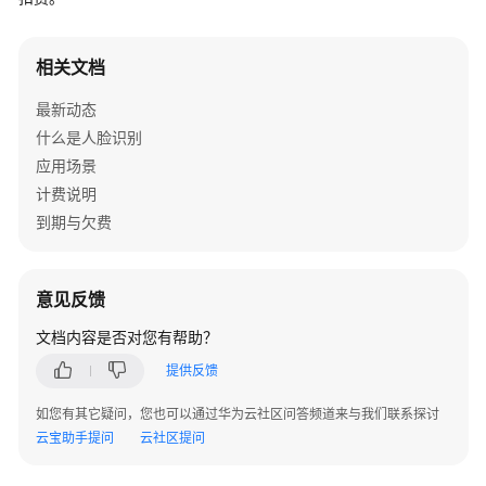
介
绍
相关文档
快
速
最新动态
入
什么是人脸识别
门
应用场景
计费说明
用
到期与欠费
户
指
南
意见反馈
SDK
文档内容是否对您有帮助？
参
提供反馈
考
如您有其它疑问，您也可以通过华为云社区问答频道来与我们联系探讨
API
云宝助手提问
云社区提问
参
考