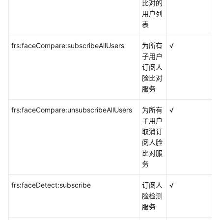
比对的
限
用户列
表
FRS
自
frs:faceCompare:subscribeAllUsers
为所有
√
×
定
子用户
义
订阅人
策
脸比对
略
服务
FRS
frs:faceCompare:unsubscribeAllUsers
为所有
√
×
委
子用户
托
取消订
权
阅人脸
限
比对服
最
务
小
化
frs:faceDetect:subscribe
订阅人
√
×
脸检测
监
服务
控