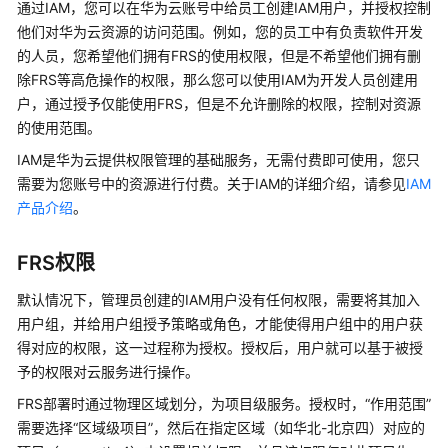
入
通过IAM，您可以在华为云账号中给员工创建IAM用户，并授权控制
门
他们对华为云资源的访问范围。例如，您的员工中有负责软件开发
的人员，您希望他们拥有FRS的使用权限，但是不希望他们拥有删
用
除FRS等高危操作的权限，那么您可以使用IAM为开发人员创建用
户
户，通过授予仅能使用FRS，但是不允许删除的权限，控制对资源
指
的使用范围。
南
IAM是华为云提供权限管理的基础服务，无需付费即可使用，您只
使
需要为您账号中的资源进行付费。关于IAM的详细介绍，请参见
IAM
用
产品介绍
。
流
程
FRS权限
简
介
默认情况下，管理员创建的IAM用户没有任何权限，需要将其加入
用户组，并给用户组授予策略或角色，才能使得用户组中的用户获
开
得对应的权限，这一过程称为授权。授权后，用户就可以基于被授
通
予的权限对云服务进行操作。
服
FRS部署时通过物理区域划分，为项目级服务。授权时，“作用范围”
务
需要选择“区域级项目”，然后在指定区域（如华北-北京四）对应的