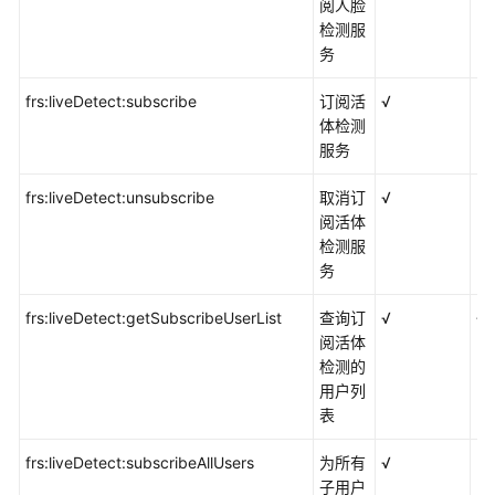
阅人脸
档
检测服
下
务
载
frs:liveDetect:subscribe
订阅活
√
×
体检测
通
服务
用
参
frs:liveDetect:unsubscribe
取消订
√
×
考
阅活体
检测服
产
务
品
术
frs:liveDetect:getSubscribeUserList
查询订
√
√
语
阅活体
检测的
责
用户列
任
表
共
担
frs:liveDetect:subscribeAllUsers
为所有
√
×
子用户