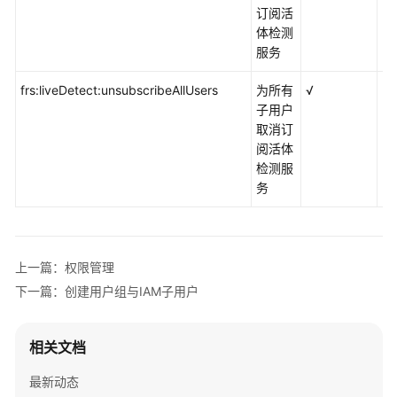
云
订阅活
服
体检测
务
服务
等
级
frs:liveDetect:unsubscribeAllUsers
为所有
√
×
协
子用户
议
取消订
（SLA）
阅活体
检测服
白
务
皮
书
资
源
上一篇：权限管理
下一篇：创建用户组与IAM子用户
支
持
区
相关文档
域
最新动态