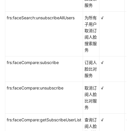
服务
用
户
frs:faceSearch:unsubscribeAllUsers
为所有
√
×
子用户
为
取消订
子
阅人脸
用
搜索服
户
务
分
配
frs:faceCompare:subscribe
订阅人
√
×
权
脸比对
限
服务
用
frs:faceCompare:unsubscribe
取消订
√
×
户
阅人脸
登
比对服
录
务
并
验
frs:faceCompare:getSubscribeUserList
查询订
√
√
证
阅人脸
权