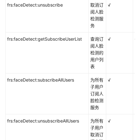
frs:faceDetect:unsubscribe
取消订
√
×
SDK
阅人脸
参
检测服
考
务
frs:faceDetect:getSubscribeUserList
查询订
√
√
API
阅人脸
参
检测的
考
用户列
表
常
见
frs:faceDetect:subscribeAllUsers
为所有
√
×
问
子用户
题
订阅人
脸检测
视
服务
频
帮
frs:faceDetect:unsubscribeAllUsers
为所有
√
×
助
子用户
取消订
文