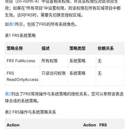
准
项目（cn-north-4）中设置相关权限，并且该权限仅对此项目生
备
效；如果在“所有项目”中设置权限，则该权限在所有区域项目中都
数
生效。访问FRS时，需要先切换至授权区域。
据
如
表1
所示，包括了FRS的所有系统角色。
调
表1
FRS系统策略
用
API
策略名称
描述
策略类型
依赖关系
或
SDK
FRS FullAccess
所有权限
系统策略
无
统
FRS
只读访问权限
系统策略
无
计
ReadOnlyAccess
API
使
表2
列出了FRS常用操作与系统策略的授权关系，您可以参照该表选
用
择合适的系统策略。
量
表2
FRS操作与系统策略关系
关
闭
Action
Action
FRS
F
服