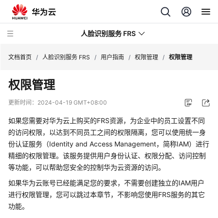
人脸识别服务 FRS
文档首页
/
人脸识别服务 FRS
/
用户指南
/
权限管理
/
权限管理
权限管理
最
新
更新时间：
2024-04-19 GMT+08:00
动
态
如果您需要对华为云上购买的FRS资源，为企业中的员工设置不同
的访问权限，以达到不同员工之间的权限隔离，您可以使用统一身
产
份认证服务（Identity and Access Management，简称IAM）进行
品
精细的权限管理。该服务提供用户身份认证、权限分配、访问控制
介
等功能，可以帮助您安全的控制华为云资源的访问。
绍
如果华为云账号已经能满足您的要求，不需要创建独立的IAM用户
进行权限管理，您可以跳过本章节，不影响您使用FRS服务的其它
快
功能。
速