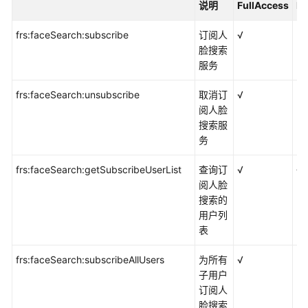
说明
FullAccess
Re
务
frs:faceSearch:subscribe
订阅人
√
×
权
脸搜索
限
服务
管
理
frs:faceSearch:unsubscribe
取消订
√
×
阅人脸
权
搜索服
限
务
管
理
frs:faceSearch:getSubscribeUserList
查询订
√
√
阅人脸
搜索的
创
用户列
建
表
用
户
frs:faceSearch:subscribeAllUsers
为所有
√
×
组
子用户
与
订阅人
IAM
脸搜索
子