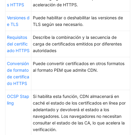
contenido
s HTTPS
aceleración de HTTPS.
no
está
Versiones d
Puede habilitar o deshabilitar las versiones de
disponible
e TLS
TLS según sea necesario.
en
el
Requisitos
Describe la combinación y la secuencia de
idioma
del certific
carga de certificados emitidos por diferentes
seleccionado.
ado HTTPS
autoridades
Sugerimos
consultar
Conversión
Puede convertir certificados en otros formatos
la
de formato
al formato PEM que admite CDN.
versión
de certifica
en
do HTTPS
inglés.
OCSP Stap
Si habilita esta función, CDN almacenará en
What's
ling
caché el estado de los certificados en línea por
New
adelantado y devolverá el estado a los
navegadores. Los navegadores no necesitan
Product
consultar el estado de las CA, lo que acelera la
Bulletin
verificación.