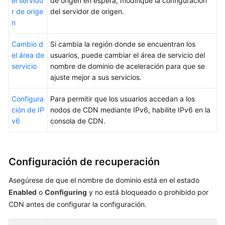
el servido
de origen en espera, modifique la configuración
Recuperación
r de orige
del servidor de origen.
de
n
bucket
privado
Cambio d
Si cambia la región donde se encuentran los
de
el área de
usuarios, puede cambiar el área de servicio del
OBS
servicio
nombre de dominio de aceleración para que se
ajuste mejor a sus servicios.
Configuración
básica
Configura
Para permitir que los usuarios accedan a los
ción de IP
nodos de CDN mediante IPv6, habilite IPv6 en la
Configuración
v6
consola de CDN.
de
recuperación
Configuración
Configuración de recuperación
de
Asegúrese de que el nombre de dominio está en el estado
HTTPS
Enabled
o
Configuring
y no está bloqueado o prohibido por
CDN antes de configurar la configuración.
Configuración
de