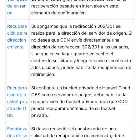
estadístico
da en ran
recuperación basada en intervalos en este
go
elemento de configuración.
Gestión
de
Recupera
Supongamos que la redirección 302/301 se
paquetes
ción de re
realiza para la dirección del servidor de origen. Si
direccion
no desea que CDN envíe directamente una
Gestión
amiento
dirección de redirección 302/301 a los usuarios,
de
sino que en su lugar guarde en caché el
registros
contenido solicitado y luego reenvíe el contenido
a los usuarios, puede habilitar la recuperación de
Gestión
redirección.
de
certificados
Recupera
Si configura un bucket privado de Huawei Cloud
ción de b
OBS como servidor de origen, debe habilitar la
Comprobación
ucket priv
recuperación de bucket privado para que CDN
de
ado de O
pueda recuperar contenido de su bucket
direcciones
BS
privado.
IP
de
Encabeza
Si desea reescribir el encabezado de una
nodo
dos de so
solicitud de recuperación de contenido, debe