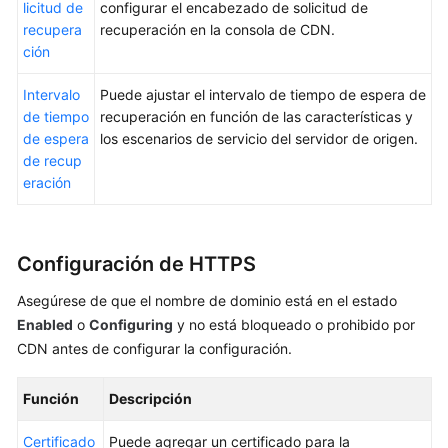
licitud de
configurar el encabezado de solicitud de
recupera
Gestión
recuperación en la consola de CDN.
ción
de
permisos
Intervalo
Puede ajustar el intervalo de tiempo de espera de
de tiempo
recuperación en función de las características y
Proyectos
de espera
los escenarios de servicio del servidor de origen.
empresariales
de recup
eración
Auditoría
Referencia
de
Configuración de HTTPS
la
API
Asegúrese de que el nombre de dominio está en el estado
Enabled
o
Configuring
y no está bloqueado o prohibido por
Preguntas
CDN antes de configurar la configuración.
frecuentes
Función
Descripción
Actualmente,
el
Certificado
Puede agregar un certificado para la