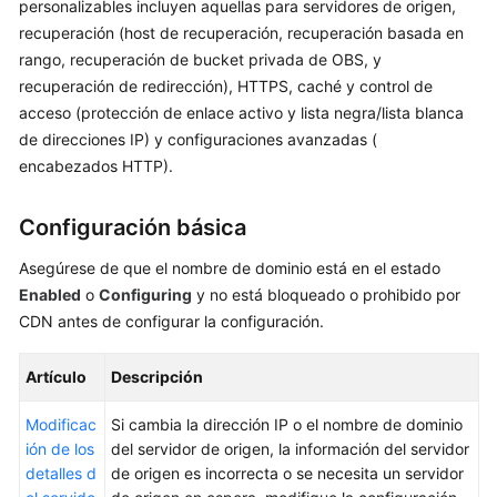
personalizables incluyen aquellas para servidores de origen,
Guía
recuperación (host de recuperación, recuperación basada en
del
rango, recuperación de bucket privada de OBS, y
usuario
recuperación de redirección), HTTPS, caché y control de
acceso (protección de enlace activo y lista negra/lista blanca
Gestión
de direcciones IP) y configuraciones avanzadas (
de
encabezados HTTP).
nombres
de
Configuración básica
dominio
Asegúrese de que el nombre de dominio está en el estado
Configuración
Enabled
o
Configuring
y no está bloqueado o prohibido por
del
CDN antes de configurar la configuración.
nombre
de
dominio
Artículo
Descripción
Modificac
Si cambia la dirección IP o el nombre de dominio
Descripción
ión de los
del servidor de origen, la información del servidor
general
detalles d
de origen es incorrecta o se necesita un servidor