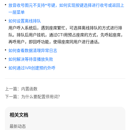
南
放音收号图元不支持*号键，如何实现按键选择进行收号或返回上
一层菜单
租
如何设置离线排队
户
用户呼入系统后，遇到座席繁忙，可选择离线排队的方式进行排
管
队。排队后用户挂机，通过CTI用预占座席的方式，先呼起座席，
理
员
再呼用户，即回呼功能，使得座席同用户进行通话。
指
如何查看数据清理异常日志
南
如何解决等待音播放失败
认
如何通过IVR创建预约外呼
识
您
的
上一篇：内置函数
租
下一篇：为什么要配置停用词？
间
配
相关文档
置
员
最新动态