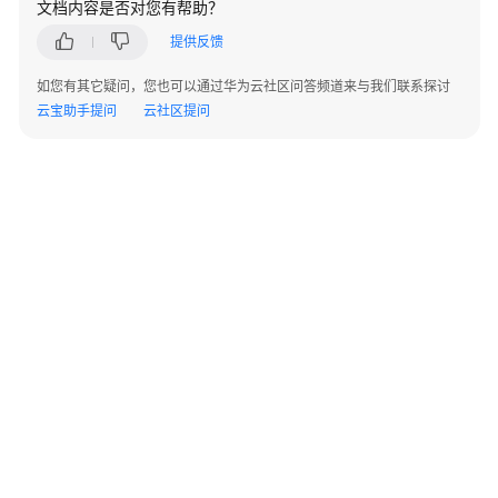
作
文档内容是否对您有帮助？
台
提供反馈
配
如您有其它疑问，您也可以通过华为云社区问答频道来与我们联系探讨
置
云宝助手提问
云社区提问
来
电
原
因
设
置
休
息
原
因
配
©2026 Huaweicloud.com 版权所有
黔ICP备20004760号-14
苏B2-20130048号
置
A2.B1.B2-20070312
接
增值电信业务经营许可证：B1.B2-20200593 | 代理域名注册服务机构：新网、西数
电子营业执照
贵公网安备 52990002000093号