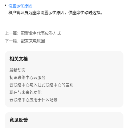
工
设置示忙原因
中
租户管理员为座席设置示忙原因，供座席忙碌时选择。
心
启
上一篇：配置业务代表应答方式
用
人
下一篇：配置来电原因
工
服
相关文档
务
最新动态
音
初识联络中心云服务
视
频
云联络中心与入驻式联络中心的差别
服
现在与未来的功能
务
云联络中心应用于什么场景
座
席
意见反馈
工