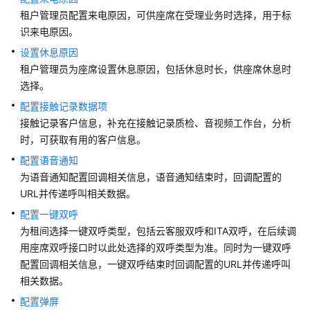
介
租户管理员配置来电原因，可供座席在受理业务时选择，用于标
绍
识来电原因。
设置休息原因
快
速
租户管理员为座席设置休息原因，包括休息时长，供座席休息时
入
选择。
门
配置接触记录数据项
接触记录客户信息，补充在接触记录质检、音视频工作台，分析
用
时，可获取有用的客户信息。
户
配置语音通知
指
南
为语音通知配置回调相关信息，语音通知结束时，回调配置的
URL并传递呼叫相关数据。
云
配置一键双呼
控
为租间选择一键双呼类型，包括云客服双呼和ITA双呼，在后续调
制
用座席双呼接口时以此处选择的双呼类型为准。同时为一键双呼
台
配置回调相关信息，一键双呼结束时回调配置的URL并传递呼叫
操
相关数据。
作
指
配置弹屏