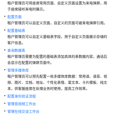
南
租户管理员可将座席常用页面、自定义页面设置为来电弹屏，用
于座席接听来电时展示。
租
配置页面
户
租户管理员可以自定义页面，自定义的页面可被来电弹屏引用。
管
配置基础表
理
员
租户管理员可以自定义基础表字段，用于自定义页面展示存储的
指
客户信息。
南
查询数据表
租户管理员需要为配置的基础表添加具体的表数据内容，通话后
认
会显示在配置的弹屏页面中。
识
管理多媒体库
您
的
租户管理员可以预先配置一些多媒体库数据：常用语、语音、视
租
频、图片、文档、地址、个性化表情、富文本、卡片模板、纯文
间
本，供客服座席在处理业务时使用，提高工作效率。
配置身份验证流程
配
管理音视频工作台
置
员
管理在线交谈工作台