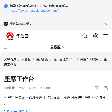
如需了解国际站更多云产品，请访问国际站。
https://www.huaweicloud.com/intl/
不再显示此消息
云客服
文档首页
/
云客服
/
用户指南
/
租户管理员指南
/
启用人工服务
/
座
席工作台
最
座席工作台
新
动
更新时间：
2026-07-31 GMT+08:00
态
租户管理员统一管理座席工作台设置，座席可在进行呼叫业务时使
产
用。
品
配置来电原因