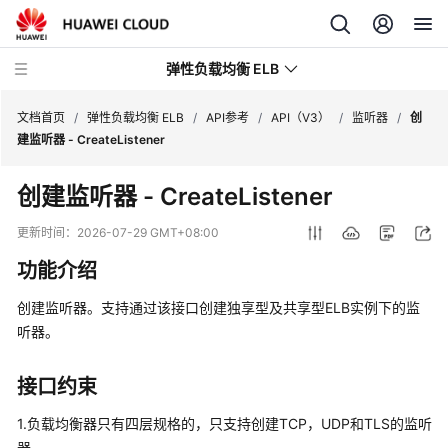
弹性负载均衡 ELB
文档首页
/
弹性负载均衡 ELB
/
API参考
/
API（V3）
/
监听器
/
创
建监听器 - CreateListener
最
创建监听器 - CreateListener
新
动
更新时间：
2026-07-29 GMT+08:00
态
功能介绍
产
创建监听器。支持通过该接口创建独享型及共享型ELB实例下的监
品
听器。
介
绍
接口约束
计
1.负载均衡器只有四层规格的，只支持创建TCP，UDP和TLS的监听
费
器。