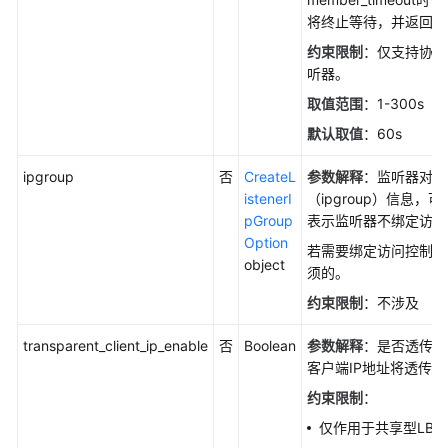
将终止等待，并返回HT
约束限制
：仅支持协议为
听器。
取值范围
：1-300s
默认取值
：60s
ipgroup
否
CreateL
参数解释
：监听器对象
istenerI
（ipgroup）信息，可
pGroup
表示监听器不绑定访问
Option
若需要绑定访问控制组，则
object
须的。
约束限制
：不涉及
transparent_client_ip_enable
否
Boolean
参数解释
：是否透传客
客户端IP地址将透传
约束限制
：
仅作用于共享型LB的