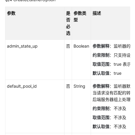
略
参数
是
参数类
描述
IP
否
型
地
必
址
选
组
admin_state_up
否
Boolean
参数解释
：监听器的管
监
约束限制
：只支持设置为
听
器
取值范围
：true 表
默认取值
：true
创
建
default_pool_id
否
String
参数解释
：监听器默认
监
当请求没有匹配的转发
听
后端服务器组上处理。
器
约束限制
：不涉及
-
CreateListener
取值范围
：不涉及
默认取值
：不涉及
复