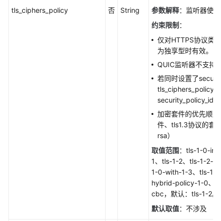
历
tls_ciphers_policy
否
String
参数解释
：监听器使用
史
约束限制
：
API
仅对HTTPS协议类
为独享型时有效。
附
录
QUIC监听器不支持
若同时设置了security_
SDK
tls_ciphers_polic
参
security_policy_i
考
加密套件的优先顺序为
件、tls1.3协议的
常
rsa）
见
问
取值范围
：tls-1-0-inh
题
1、tls-1-2、tls-1-2-str
1-0-with-1-3、tls-1-2
hybrid-policy-1-0、tls
视
cbc，默认：tls-1-2。
频
帮
默认取值
：不涉及
助