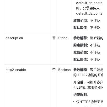
default_tls_cont
监
时，只需要传入
听
default_tls_contain
器
取值范围
：不涉及
详
情
默认取值
：不涉及
-
ShowListener
description
否
String
参数解释
：监听器的描
约束限制
：不涉及
更
取值范围
：不涉及
新
监
默认取值
：不涉及
听
器
http2_enable
否
Boolean
参数解释
：客户端与LB
-
的HTTP2功能的开启
UpdateListener
开启后，可提升客户端
但LB与后端服务器间仍采
删
约束限制
：
除
监
仅HTTPS协议监听
听