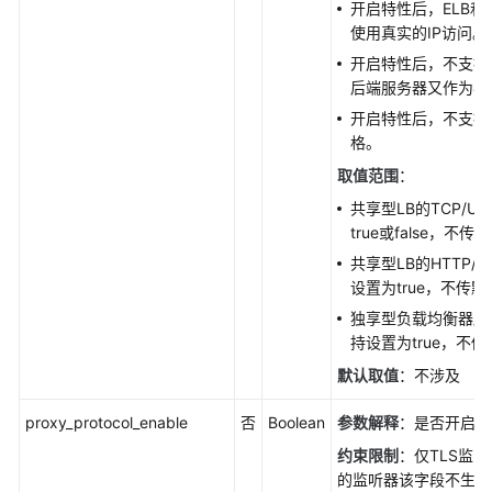
开启特性后，ELB
使用真实的IP访问。
开启特性后，不支持
后端服务器又作为客
开启特性后，不支持
格。
取值范围
：
共享型LB的TCP/U
true或false，不传默
共享型LB的HTTP/
设置为true，不传默认
独享型负载均衡器所
持设置为true，不传
默认取值
：不涉及
proxy_protocol_enable
否
Boolean
参数解释
：是否开启prox
约束限制
：仅TLS监
的监听器该字段不生效，pr