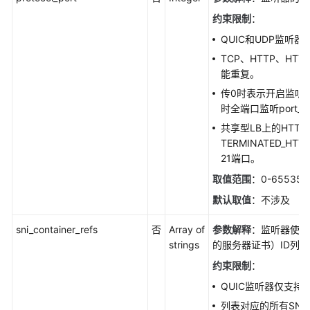
云
约束限制
：
日
志
QUIC和UDP监听
TCP、HTTP、HT
异
能重复。
步
传0时表示开启监听
任
时全端口监听port_r
务
共享型LB上的HTTP
TERMINATED_H
特
21端口。
性
配
取值范围
：0-65535
置
默认取值
：不涉及
回
sni_container_refs
否
Array of
参数解释
：监听器使用
收
strings
的服务器证书）ID列
站
约束限制
：
QUIC监听器仅支持
标
签
列表对应的所有SN