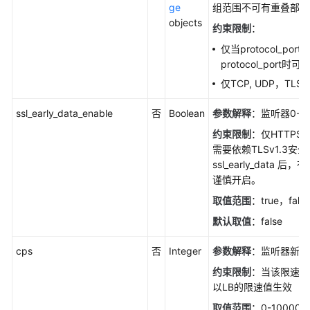
ge
组范围不可有重叠部分
objects
约束限制
：
仅当protocol_po
protocol_port
仅TCP, UDP，T
ssl_early_data_enable
否
Boolean
参数解释
：监听器0-R
约束限制
：仅HTTP
需要依赖TLSv1.3安
ssl_early_data
谨慎开启。
取值范围
：true，false
默认取值
：false
cps
否
Integer
参数解释
：监听器新建
约束限制
：当该限速值
以LB的限速值生效
取值范围
：0-100000