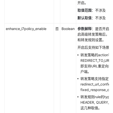
开启。
取值范围
：不涉及
默认取值
：不涉及
enhance_l7policy_enable
否
Boolean
参数解释
：是否开启高
启高级转发策略后，支
和转发规则设置。
开启后支持如下场景：
转发策略的action
REDIRECT_TO_URL
即支持URL重定向
户端。
转发策略支持指定prio
redirect_url_config
fixed_response_c
转发规则rule的typ
HEADER, QUERY_S
这几种取值。