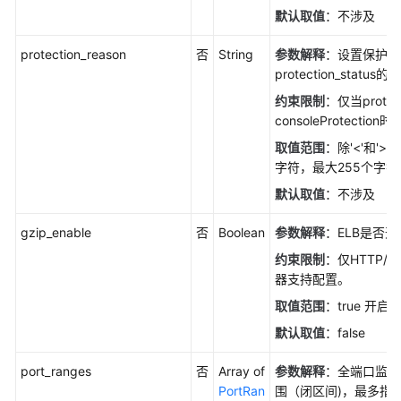
默认取值
：不涉及
protection_reason
否
String
参数解释
：设置保护的
protection_stat
约束限制
：仅当protect
consoleProtection
取值范围
：除'<'和'>
字符，最大255个字符
默认取值
：不涉及
gzip_enable
否
Boolean
参数解释
：ELB是否开
约束限制
：仅HTTP/H
器支持配置。
取值范围
：true 开启，
默认取值
：false
port_ranges
否
Array of
参数解释
：全端口监听
PortRan
围（闭区间)，最多指