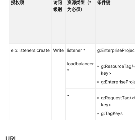
考
授权项
访问
资源类型（*
条件键
级别
为必须）
使
用
前
必
读
elb:listeners:create
Write
listener *
g:EnterpriseProjectI
API
概
loadbalancer
g:ResourceTag/<t
览
*
key>
g:EnterpriseProject
API
版
-
g:RequestTag/<ta
本
key>
选
择
g:TagKeys
建
议
URI