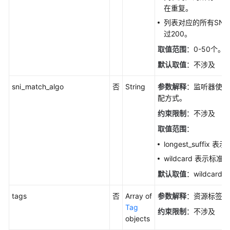
管
在重复。
理
列表对应的所有SN
过200。
API（V2）
取值范围
：0-50个。
API（OpenStack
默认取值
：不涉及
API）
sni_match_algo
否
String
参数解释
：监听器使用
配方式。
应
用
约束限制
：不涉及
示
取值范围
：
例
longest_suffix
权
wildcard 表示标
限
默认取值
：wildcard。
和
授
tags
否
Array of
参数解释
：资源标签。
权
Tag
约束限制
：不涉及
项
objects