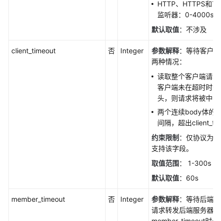
域
HTTP、HTTPS和TE
监听器：0-4000s
系
默认取值
：不涉及
统
权
client_timeout
否
Integer
参数解释
：等待客户端
限
两种情况：
读取整个客户端请求
客户端未在超时时长
头，则请求将被中断
两个连续body体的
间隔，超出client_t
约束限制
：仅协议为HT
支持该字段。
取值范围
： 1-300s
默认取值
：60s
member_timeout
否
Integer
参数解释
：等待后端服
请求转发后端服务器后
member_timeou