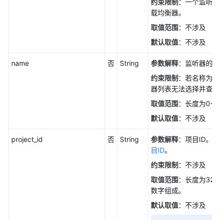
约束限制
：一个监听器
-
载均衡器。
BatchDeleteListeners
取值范围
：不涉及
后
默认取值
：不涉及
端
服
name
否
String
参数解释
：监听器的名
务
约束限制
：若名称为空
器
器列表无法选择并查看
组
取值范围
：长度为0-2
后
默认取值
：不涉及
端
服
project_id
否
String
参数解释
：项目ID。
务
目ID
。
器
约束限制
：不涉及
取值范围
：长度为32
健
数字组成。
康
检
默认取值
：不涉及
查