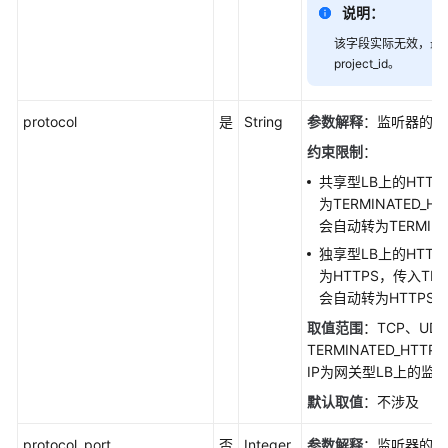
说明：
转
该字段实际无效，最终
发
project_id。
策
略
protocol
是
String
参数解释
：监听器的监
转
约束限制
：
发
共享型LB上的HTT
规
为TERMINATED_H
则
会自动转为TERMINA
独享型LB上的HTT
主
为HTTPS，传入TERM
备
会自动转为HTTPS
后
端
取值范围
：TCP、UDP
服
TERMINATED_HTTP
务
IP为网关型LB上的监
器
默认取值
：不涉及
组
protocol_port
否
Integer
参数解释
：监听器的监