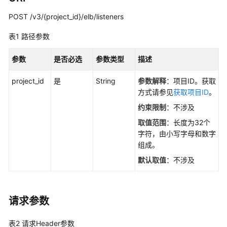
如
何
POST /v3/{project_id}/elb/listeners
调
用
表1
路径参数
API
参数
是否必选
参数类型
描述
API（V3）
project_id
是
String
参数解释
：项目ID。获取
API
方式请参见
获取项目ID
。
版
约束限制
：不涉及
本
取值范围
：长度为32个
信
字符，由小写字母和数字
息
组成。
配
默认取值
：不涉及
额
可
请求参数
用
区
表2
请求Header参数