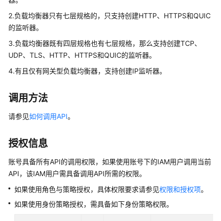
说
明
2.负载均衡器只有七层规格的，只支持创建HTTP、HTTPS和QUIC
的监听器。
快
3.负载均衡器既有四层规格也有七层规格，那么支持创建TCP、
速
UDP、TLS、HTTP、HTTPS和QUIC的监听器。
入
门
4.有且仅有网关型负载均衡器，支持创建IP监听器。
用
调用方法
户
指
请参见
如何调用API
。
南
授权信息
最
佳
账号具备所有API的调用权限，如果使用账号下的IAM用户调用当前
实
API，该IAM用户需具备调用API所需的权限。
践
如果使用角色与策略授权，具体权限要求请参见
权限和授权项
。
API
如果使用身份策略授权，需具备如下身份策略权限。
参