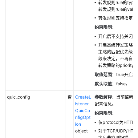
转发规则rule的typ
转发规则rule的val
转发规则支持指定cond
约束限制
：
开启后不支持关闭。
开启高级转发策略后
策略的匹配优先级由转发
段来决定，不再自动
转发策略的priorit
取值范围
：true开启，
默认取值
：false。
quic_config
否
CreateL
参数解释
：当前监听器
istener
配置信息。
QuicCo
约束限制
：
nfigOpt
仅protocol为HTT
ion
object
对于TCP/UDP/HT
字段非空则报错。