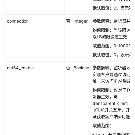
默认取值
：0，表示不
connection
否
Integer
参数解释
：监听器并发
约束限制
：当该限速值
以LB的限速值生效
取值范围
：0-100000
默认取值
：0，表示不
nat64_enable
否
Boolean
参数解释
：监听器地址
实现客户端通过访问LB的
址，来访问IPv4后端和
约束限制
：仅对于TC
听器生效，与
transparent_clien
ip功能开关互斥，开
证获取客户端ip功能关
取值范围
：
true：开启地址转换