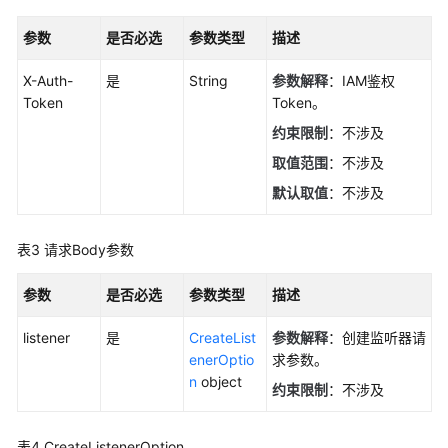
规
参数
是否必选
参数类型
描述
格
X-Auth-
是
String
参数解释
：IAM鉴权
预
Token
Token。
占
约束限制
：不涉及
IP
取值范围
：不涉及
负
默认取值
：不涉及
载
均
表3
请求Body参数
衡
器
参数
是否必选
参数类型
描述
证
listener
是
CreateList
参数解释
：创建监听器请
书
enerOptio
求参数。
n
object
安
约束限制
：不涉及
全
策
表4
CreateListenerOption