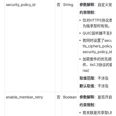
security_policy_id
否
String
参数解释
：自定义安全
产
约束限制
：
品
仅对HTTPS协议类
术
为独享型时有效。
语
QUIC监听器不支持
更
若同时设置了security_
多
tls_ciphers_polic
文
security_policy_i
档
加密套件的优先顺序为
件、tls1.3协议的
rsa）
通
用
取值范围
：不涉及
参
默认取值
：不涉及
考
enable_member_retry
否
Boolean
参数解释
：是否开启后
责
约束限制
：
任
共
若关联是共享型LB，仅在