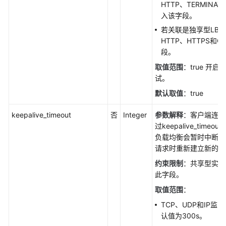
担
HTTP、TERMINAT
入该字段。
云
若关联是独享型LB，仅在
服
HTTP、HTTPS和
务
段。
等
取值范围
：true 开启
级
试。
协
默认取值
：true
议
（SLA）
keepalive_timeout
否
Integer
参数解释
：客户端连接
过keepalive_tim
白
负载均衡会暂时中断当
皮
请求时重新建立新的连
书
资
约束限制
：共享型实例
源
此字段。
取值范围
：
支
TCP、UDP和IP监听
持
认值为300s。
区