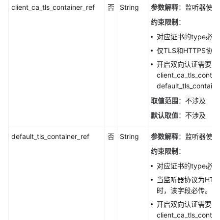
制
client_ca_tls_container_ref
否
String
参数解释
：监听器使用
已
约束限制
：
有
监
对应证书的type必须是
听
仅TLS和HTTPS
器
开启双向认证需要同
-
client_ca_tls_conta
CloneListener
default_tls_contain
查
取值范围
：不涉及
询
默认取值
：不涉及
监
听
default_tls_container_ref
否
String
参数解释
：监听器使用
器
约束限制
：
列
表
对应证书的type必须是
-
当监听器协议为HTTP
ListListeners
时，该字段必传。
开启双向认证需要同
查
client_ca_tls_conta
询