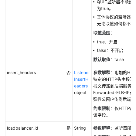
QUIC监听器不能设
器
为true。
-
其他协议的监听器可
DeleteListener
无论取值如何都不影
级
取值范围
：
联
true：开启
删
false：不开启
除
监
默认取值
：false
听
insert_headers
否
Listener
参数解释
：附加的HTT
器
InsertH
特定的HTTP头字段
-
eaders
报文传递到后端服务器
DeleteListenerForce
object
Forwarded-ELB-
弹性公网IP传到后端
批
量
约束限制
：仅HTTP/H
删
该字段。
监
听
loadbalancer_id
是
String
参数解释
：监听器所属
器