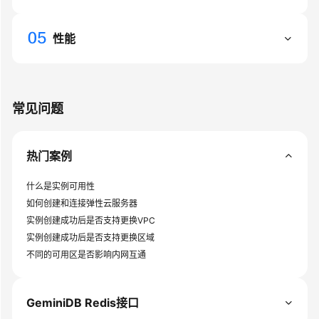
容
DynamoDB
接
性能
口
GeminiDB
HBase
常见问题
接
口
热门案例
GeminiDB
Mongo
什么是实例可用性
接
如何创建和连接弹性云服务器
口
实例创建成功后是否支持更换VPC
实例创建成功后是否支持更换区域
技
不同的可用区是否影响内网互通
术
白
皮
GeminiDB Redis接口
书