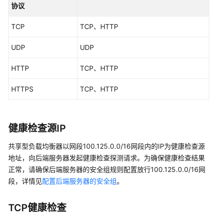
协议
共
享
TCP
TCP、HTTP
型
用
UDP
UDP
户
指
HTTP
TCP、HTTP
南
HTTPS
TCP、HTTP
通
过
IAM
健康检查源IP
授
予
共享型负载均衡器以网段100.125.0.0/16网段内的IP为健康检查源
使
地址，向后端服务器发起健康检查探测请求。为确保健康检查结果
用
正常，请确保后端服务器的安全组规则配置放行100.125.0.0/16网
ELB
段，详情见
配置后端服务器的安全组
。
的
权
限
TCP健康检查