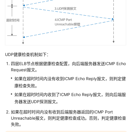
CES
监
控
ELB
使
用
CTS
UDP健康检查机制如下：
审
四层ELB节点根据健康检查配置，向后端服务器发送ICMP Echo
计
Request报文。
ELB
关
如果在超时时间内没有收到ICMP Echo Reply报文，则判定健
键
康检查失败。
操
如果在超时时间内收到了ICMP Echo Reply报文，则向后端服
作
务器发送UDP探测报文。
自
如果在超时时间内没有收到后端服务器返回的ICMP Port
助
Unreachable报文，则判定健康检查成功。否则，判定健康检查
诊
失败。
断