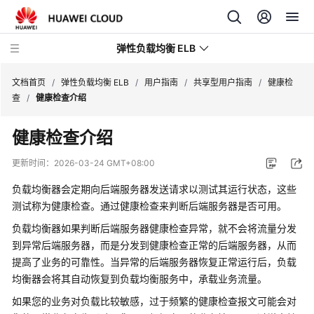
弹性负载均衡 ELB
文档首页
/
弹性负载均衡 ELB
/
用户指南
/
共享型用户指南
/
健康检
查
/
健康检查介绍
最
健康检查介绍
新
动
更新时间：
2026-03-24 GMT+08:00
态
负载均衡器会定期向后端服务器发送请求以测试其运行状态，这些
产
测试称为健康检查。通过健康检查来判断后端服务器是否可用。
品
负载均衡器如果判断后端服务器健康检查异常，就不会将流量分发
介
到异常后端服务器，而是分发到健康检查正常的后端服务器，从而
绍
提高了业务的可靠性。当异常的后端服务器恢复正常运行后，负载
均衡器会将其自动恢复到负载均衡服务中，承载业务流量。
计
费
如果您的业务对负载比较敏感，过于频繁的健康检查报文可能会对