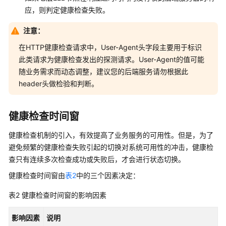
通
应，则判定健康检查失败。
用
参
注意：
考
在HTTP健康检查请求中，User-Agent头字段主要用于标识
此类请求为健康检查发出的探测请求。User-Agent的值可能
责
任
随业务需求而动态调整，建议您的后端服务请勿根据此
共
header头做检验和判断。
担
健康检查时间窗
云
服
健康检查机制的引入，有效提高了业务服务的可用性。但是，为了
务
避免频繁的健康检查失败引起的切换对系统可用性的冲击，健康检
等
查只有连续多次检查成功或失败后，才会进行状态切换。
级
协
健康检查时间窗由
表2
中的三个因素决定：
议
（SLA）
表2
健康检查时间窗的影响因素
白
影响因素
说明