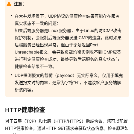
工
注意：
具
在大并发场景下，UDP协议的健康检查结果可能存在服务
真实状态不一致的问题：
附
如果后端服务器是Linux服务器，由于Linux的防ICMP攻击
录
保护机制，会限制后端服务器发送ICMP的速度。此时如果
最
后端服务已经出现异常，但由于无法返回Port
佳
Unreachable报文，会导致负载均衡实例收不到ICMP应答
实
进行判定健康检查成功，最终导致后端服务的真实状态与
践
健康检查结果不一致。
UDP探测报文的载荷（payload）无实际意义，仅用于填充
API
发送报文时的内容，通常为字符“H”，不建议客户服务端解
参
析该内容。
考
SDK
HTTP健康检查
参
考
对于四层（TCP）和七层（HTTP/HTTPS）后端协议，您可以配置
HTTP健康检查，通过HTTP GET请求来获取状态信息。检查原理如
常