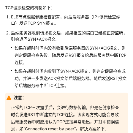
务
TCP健康检查的机制如下：
器
ELB节点根据健康检查配置，向后端服务器（IP+健康检查端
口）发送TCP SYN报文。
健
康
后端服务器收到请求报文后，如果相应的端口已经被正常监听，
检
则会返回SYN+ACK报文。
查
如果在超时时间内没有收到后端服务器的SYN+ACK报文，则
判定健康检查失败。随后发送RST报文给后端服务器中断TCP
健
连接。
康
如果在超时时间内收到了SYN+ACK报文，则判定健康检查成
检
查
功，并进一步发送ACK报文给后端服务器。随后发送RST报文
介
给后端服务器中断TCP连接。
绍
注意：
配
正常的TCP三次握手后，会进行数据传输，但是在健康检查
置
时会发送RST中断建立的TCP连接。该实现方式可能会导致
健
后端服务器中的应用认为TCP连接异常退出，并打印错误信
康
息，如“Connection reset by peer”。解决方案如下：
检