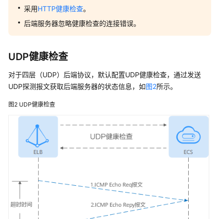
查
采用
HTTP健康检查
。
后端服务器忽略健康检查的连接错误。
安
全
管
UDP健康检查
理
对于四层（UDP）后端协议，默认配置UDP健康检查，通过发送
访
UDP探测报文获取后端服务器的状态信息，如
图2
所示。
问
图2
UDP健康检查
日
志
资
源
和
标
签
使
用