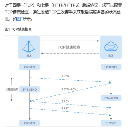
对于四层（TCP）和七层（HTTP/HTTPS）后端协议，您可以配置
负
TCP健康检查，通过发起TCP三次握手来获取后端服务器的状态信
载
均
息，如
图1
所示。
衡
图1
TCP健康检查
器
监
听
器
后
端
服
务
器
组
后
端
服