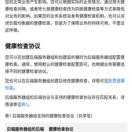
说
您的正常业务产生影响。您可以根据实际的业务情况，通过增大健
明
康检查间隔，或者将七层健康检查改为四层健康检查等方式来降低
对业务的影响。如果您的业务系统自身有健康检查机制，也可以关
快
闭负载均衡器的健康检查，但是为了保障业务的持续可用，不建议
速
这样做。
入
门
健康检查协议
用
您可以在创建后端服务器组和创建监听器时为后端服务器组配置健
户
康检查，通常，使用默认的健康检查配置即可，也根据业务需要选
指
择不同的健康检查协议。
南
您也可以在后端服务器组创建后修改健康检查，详情可见
配置健康
独
检查
。
享
后端服务器组的后端协议与支持的健康检查协议存在匹配关系，详
型
情请参见
表1
。
用
户
表1
后端服务器组支持的健康检查协议（共享型）
指
南
后端服务器组的后端
健康检查协议