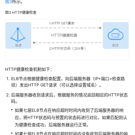
图3
所示。
见
问
图3
HTTP健康检查
题
视
频
帮
助
产
HTTP健康检查机制如下：
品
术
ELB节点根据健康检查配置，向后端服务器（IP+端口+检查路
语
径）发出HTTP GET请求（可以选择设置域名）。
后端服务器收到请求后，根据服务的情况返回相应的HTTP状态
更
码。
多
如果七层ELB节点在响应超时时间内收到了后端服务器的响
文
应，将HTTP状态码与预置的状态码进行对比，如果匹配则认
档
为健康检查成功，后端服务器运行正常。
如果七层ELB节点在响应超时时间内没有收到后端服务器的响