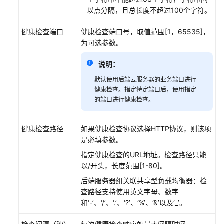
务
以点分隔，且总长度不超过100个字符。
器
健康检查端口
健康检查端口号，取值范围[1，65535]，
健
为可选参数。
康
说明：
检
查
默认使用后端云服务器的业务端口进行
健康检查。指定特定端口后，使用指定
健
的端口进行健康检查。
康
检
健康检查路径
如果健康检查协议选择HTTP协议，则该项
查
是必填参数。
介
绍
指定健康检查的URL地址。
检查路径只能
以/开头
，长度范围[1-80]。
配
后端服务器组关联共享型负载均衡器：检
置
查路径支持使用英文字母、数字
健
和‘-’、‘/’、‘.’、‘?’、‘%’、‘&’以及‘_’。
康
检