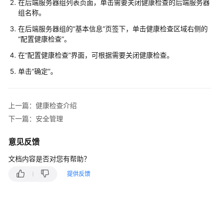
在后端服务器组列表页面，单击需要关闭健康检查的后端服务器
CES
组名称。
监
在后端服务器组的“基本信息”页签下，单击健康检查区域右侧的
控
“配置健康检查”。
ELB
在“配置健康检查”界面，可根据需要关闭健康检查。
使
单击“确定”。
用
CTS
审
上一篇：健康检查介绍
计
ELB
下一篇：安全管理
关
键
意见反馈
操
文档内容是否对您有帮助？
作
提供反馈
自
助
诊
断