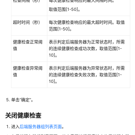
检查间隔（秒）
每次健康检查响应的最大间隔时间。
查
取值范围[1-50]。
安
超时时间（秒）
每次健康检查响应的最大超时时间。取值
全
范围[1-50]。
管
理
健康检查正常阈
表示判定后端服务器为正常状态时，所需
值
的连续健康检查成功次数，取值范围[1-
访
10]。
问
日
健康检查异常阈
表示判定后端服务器为异常状态时，所需
志
值
的连续健康检查失败次数，取值范围[1-
10]。
资
源
和
单击“确定”。
标
签
关闭健康检查
进入
后端服务器组列表页面
使
。
用