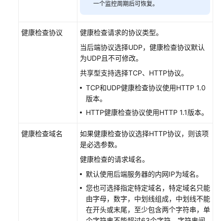
一个监控周期后可恢复。
负
载
均
健康检查协议
健康检查请求的协议类型。
衡
当后端协议选择UDP，健康检查协议默认
器
为UDP且不可修改。
共享型支持选择TCP、HTTP协议。
监
听
TCP和UDP健康检查协议使用HTTP 1.0
器
版本。
HTTP健康检查协议使用HTTP 1.1版本。
后
端
健康检查域名
如果健康检查协议选择HTTP协议，则该项
服
是必选参数。
务
健康检查的请求域名。
器
默认使用后端服务器的内网IP为域名。
组
您也可选择指定特定域名，特定域名只能
后
由字母，数字，中划线组成，中划线不能
端
在开头或末尾，至少包含两个字符串，单
服
个字符串不能超过63个字符，字符串间