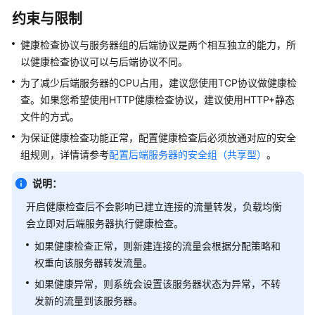
说
明
约束与限制
健康检查协议与服务器组的后端协议是两个相互独立的能力，所
快
以健康检查协议可以与后端协议不同。
速
入
为了减少后端服务器的CPU占用，建议您使用TCP协议做健康检
门
查。如果您希望使用HTTP健康检查协议，建议使用HTTP+静态
文件的方式。
用
为保证健康检查功能正常，配置健康检查后必须放通对应的安全
户
组规则，详情请参考
配置后端服务器的安全组（共享型）
。
指
南
说明：
开启健康检查后不会影响已建立连接的流量转发，负载均衡
独
享
会立即对后端服务器执行健康检查。
型
如果健康检查正常，则新建连接的流量会根据分配策略和
用
权重向该服务器转发流量。
户
如果健康异常，则系统会设置该服务器状态为异常，不转
指
南
发新的流量到该服务器。