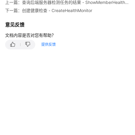
说
上一篇：查询后端服务器检测任务的结果 - ShowMemberHealthCheckJob
明
下一篇：创建健康检查 - CreateHealthMonitor
快
意见反馈
速
入
文档内容是否对您有帮助？
门
提供反馈
用
户
指
南
最
佳
实
践
API
参