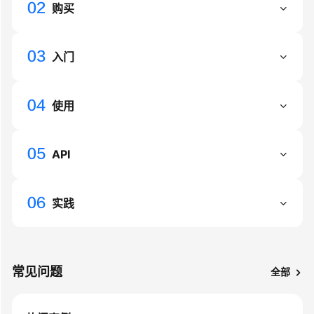
用
购买
户
指
南
入门
最
佳
使用
实
践
API
性
能
白
实践
皮
书
API
常见问题
全部
参
考