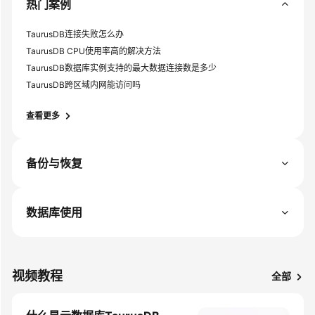
热门案例
SDK
参
TaurusDB连接失败怎么办
考
TaurusDB CPU使用率高的解决方法
TaurusDB数据库实例支持的最大数据连接数是多少
常
见
TaurusDB跨区域内网能访问吗
问
题
查看更多
故
备份与恢复
障
排
除
数据库使用
视
频
帮
助
视频教程
全部