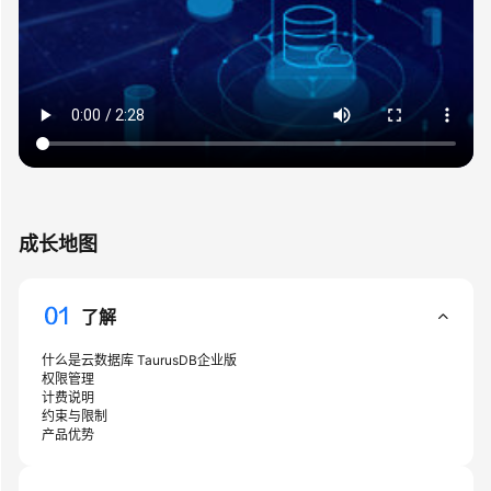
产
品
介
绍
计
费
说
明
成长地图
快
速
入
了解
门
什么是云数据库 TaurusDB企业版
内
权限管理
计费说明
核
约束与限制
介
产品优势
绍