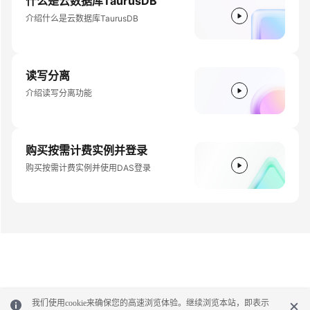
什么是云数据库TaurusDB
通
用
介绍什么是云数据库TaurusDB
参
考
读写分离
责
介绍读写分离功能
任
共
担
购买按需计费实例并登录
云
购买按需计费实例并使用DAS登录
服
务
等
级
协
议
（SLA）
白
我们使用cookie来确保您的高速浏览体验。继续浏览本站，即表示