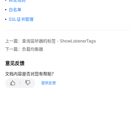
说
明
白名单
SSL证书管理
快
速
入
门
上一篇：查询监听器的标签 - ShowListenerTags
下一篇：负载均衡器
用
户
意见反馈
指
文档内容是否对您有帮助？
南
提供反馈
最
佳
实
践
API
参