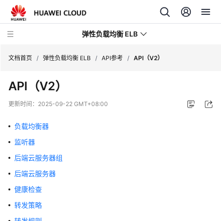
弹性负载均衡 ELB
文档首页
/
弹性负载均衡 ELB
/
API参考
/
API（V2）
API（V2）
最
新
更新时间：
2025-09-22 GMT+08:00
动
态
负载均衡器
监听器
产
品
后端云服务器组
介
后端云服务器
绍
健康检查
计
转发策略
费
转发规则