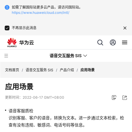
如需了解国际站更多云产品，请访问国际站。
https://www.huaweicloud.com/intl/
不再显示此消息
语音交互服务 SIS
文档首页
/
语音交互服务 SIS
/
产品介绍
/
应用场景
应用场景
最
新
更新时间：
2022-06-17 GMT+08:00
动
态
语音客服质检
识别客服、客户的语音，转换为文本。进一步通过文本检索，检
服
查有没有违规、敏感词、电话号码等信息。
务