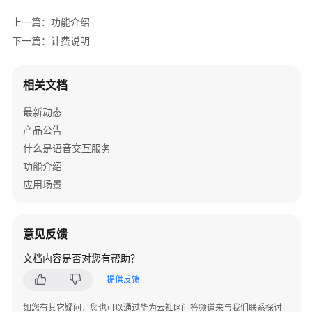
关
系
上一篇：功能介绍
下一篇：计费说明
约
束
与
相关文档
限
最新动态
制
产品公告
监
什么是语音交互服务
控
功能介绍
应用场景
安
全
意见反馈
快
速
文档内容是否对您有帮助？
入
提供反馈
门
如您有其它疑问，您也可以通过华为云社区问答频道来与我们联系探讨