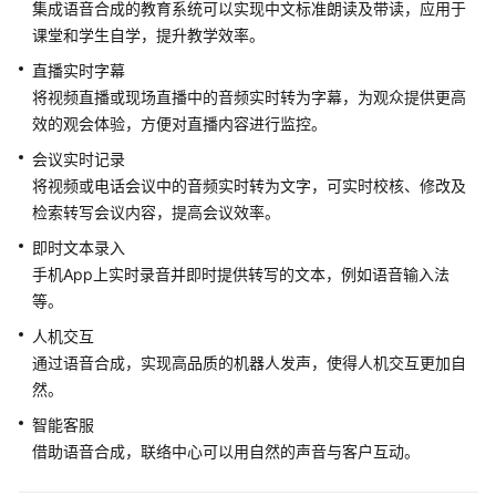
集成语音合成的教育系统可以实现中文标准朗读及带读，应用于
介
绍
课堂和学生自学，提升教学效率。
直播实时字幕
应
将视频直播或现场直播中的音频实时转为字幕，为观众提供更高
用
效的观会体验，方便对直播内容进行监控。
场
景
会议实时记录
将视频或电话会议中的音频实时转为文字，可实时校核、修改及
计
检索转写会议内容，提高会议效率。
费
即时文本录入
说
手机App上实时录音并即时提供转写的文本，例如语音输入法
明
等。
与
人机交互
其
通过语音合成，实现高品质的机器人发声，使得人机交互更加自
他
然。
云
智能客服
服
借助语音合成，联络中心可以用自然的声音与客户互动。
务
的