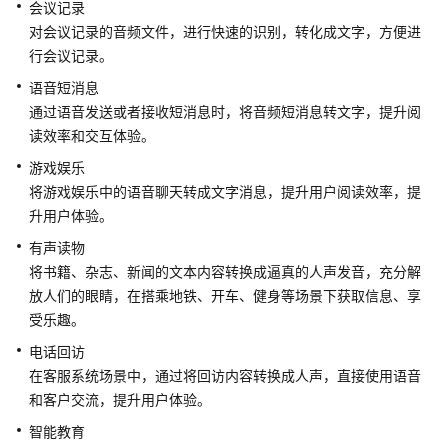
会议记录
公
告
对会议记录的音频文件，进行快速的识别，转化成文字，方便进
行会议记录。
产
语音短消息
品
通过语音发送或者接收短消息时，将音频短消息转文字，提升阅
介
读效率和交互体验。
绍
游戏娱乐
什
将游戏娱乐中的语音聊天转成文字消息，提升用户阅读效率，提
么
升用户体验。
是
有声读物
语
将书籍、杂志、新闻的文本内容转换成逼真的人声发音，充分解
音
放人们的眼睛，在搭乘地铁、开车、健身等场景下获取信息、享
交
受乐趣。
互
服
电话回访
务
在客服系统场景中，通过将回访内容转换成人声，直接使用语音
和客户交流，提升用户体验。
功
智能教育
能