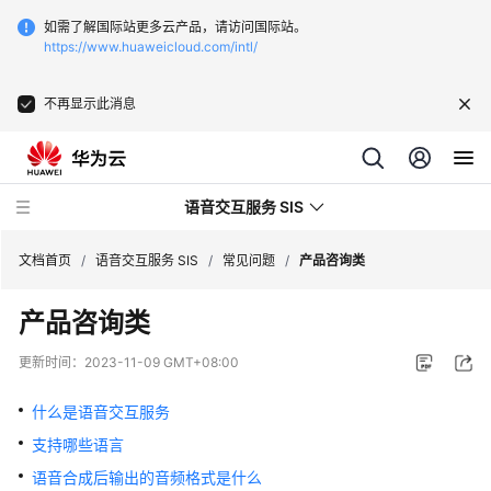
如需了解国际站更多云产品，请访问国际站。
https://www.huaweicloud.com/intl/
不再显示此消息
语音交互服务 SIS
文档首页
/
语音交互服务 SIS
/
常见问题
/
产品咨询类
产品咨询类
最
新
更新时间：
2023-11-09 GMT+08:00
动
态
什么是语音交互服务
支持哪些语言
服
务
语音合成后输出的音频格式是什么