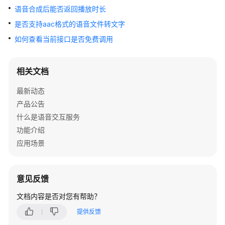
公
语音合成后能否返回播放时长
告
是否支持aac格式的语音文件转文字
产
如何查看当前接口是否免费调用
品
介
相关文档
绍
最新动态
快
产品公告
速
什么是语音交互服务
入
门
功能介绍
应用场景
用
户
指
意见反馈
南
文档内容是否对您有帮助？
SDK
提供反馈
参