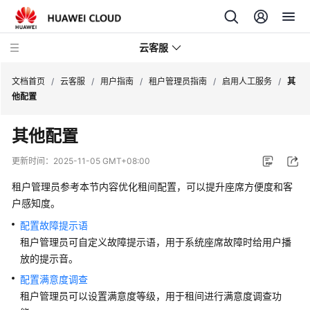
云客服
文档首页
/
云客服
/
用户指南
/
租户管理员指南
/
启用人工服务
/
其
他配置
产
其他配置
品
介
更新时间：
2025-11-05 GMT+08:00
绍
租户管理员参考本节内容优化租间配置，可以提升座席方便度和客
快
户感知度。
速
配置故障提示语
入
租户管理员可自定义故障提示语，用于系统座席故障时给用户播
门
放的提示音。
配置满意度调查
用
户
租户管理员可以设置满意度等级，用于租间进行满意度调查功