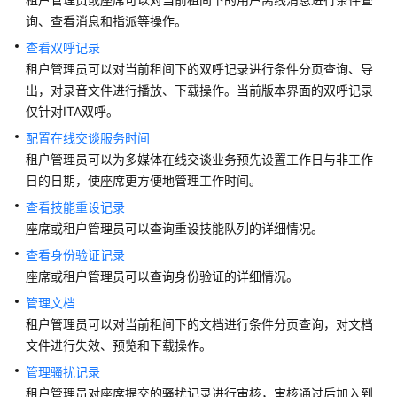
识
询、查看消息和指派等操作。
您
查看双呼记录
的
租户管理员可以对当前租间下的双呼记录进行条件分页查询、导
租
出，对录音文件进行播放、下载操作。当前版本界面的双呼记录
间
仅针对ITA双呼。
配置在线交谈服务时间
配
置
租户管理员可以为多媒体在线交谈业务预先设置工作日与非工作
员
日的日期，使座席更方便地管理工作时间。
工
查看技能重设记录
中
座席或租户管理员可以查询重设技能队列的详细情况。
心
查看身份验证记录
座席或租户管理员可以查询身份验证的详细情况。
启
用
管理文档
人
租户管理员可以对当前租间下的文档进行条件分页查询，对文档
工
文件进行失效、预览和下载操作。
服
管理骚扰记录
务
租户管理员对座席提交的骚扰记录进行审核，审核通过后加入到