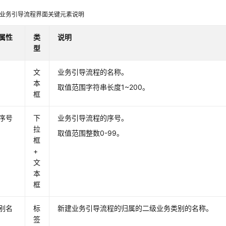
业务引导流程界面关键元素说明
属性
类
说明
型
文
业务引导流程的名称。
本
取值范围字符串长度1~200。
框
序号
下
业务引导流程的序号。
拉
取值范围整数0-99。
框
+
文
本
框
别名
标
新建业务引导流程的归属的二级业务类别的名称。
签