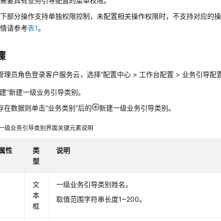
席需要具有业务引导配置的菜单权限。
单下部分操作支持单独权限控制，未配置相关操作权限时，不支持对应的
详情请参考
表1
。
骤
管理员角色登录客户服务云，选择
“
配置中心
>
工作台配置
>
业务引导配
新建”新建一级业务引导类别。
存在数据则单击“业务类别”后的
新建一级业务引导类别。
一级业务引导类别界面关键元素说明
属性
类
说明
型
文
一级业务引导类别姓名。
本
取值范围字符串长度1~200。
框