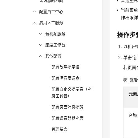
普通座
认识您的租间
当前菜
配置员工中心
作权限
启用人工服务
音视频服务
操作步
座席工作台
以租户
其他配置
单击“
配置故障提示语
若页面
配置满意度调查
表1
新建
配置自定义提示音（座
元素
席回铃音）
配置页面消息提醒
名称
配置语音静默座席
管理留言