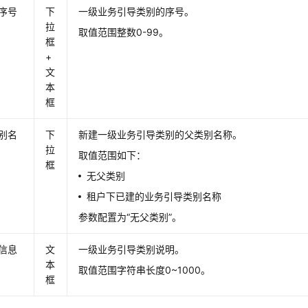
序号
下
一级业务引导类别的序号。
拉
取值范围整数0-99。
框
+
文
本
框
别名
下
新建一级业务引导类别的父类别名称。
拉
取值范围如下：
框
无父类别
租户下已建的业务引导类别名称
参数配置为“无父类别”。
信息
文
一级业务引导类别说明。
本
取值范围字符串长度0~1000。
框