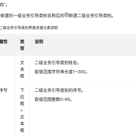
存”。
中新建的一级业务引导类别名称后的
新建二级业务引导类别。
二级业务引导类别界面关键元素说明
属性
类
说明
型
文
二级业务引导类别姓名。
本
取值范围字符串长度1~200。
框
序号
下
二级业务引导类别的序号。
拉
取值范围整数0-99。
框
+
文
本
框