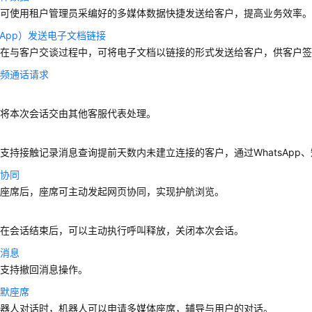
表可使用租户管理员采编好的多媒体数据快捷发送给客户，提高业务效率
tsApp）发送电子文档链接
表在与客户交谈过程中，可将电子文档以链接的形式发送给客户，供客户
视频通话请求
话
表将本次会话交由其他客服代表处理。
话
支持接触记录消息查询提前天数内未建立连接的客户，通过WhatsApp
页协同
通座席后，座席可主动发起网页协同，实现护航浏览。
话
表在会话结束后，可以主动执行呼叫释放，关闭本次会话。
席消息
表支持撤回消息操作。
静默座席
机器人对话时，机器人可以申请多媒体座席，辅导与用户的对话。