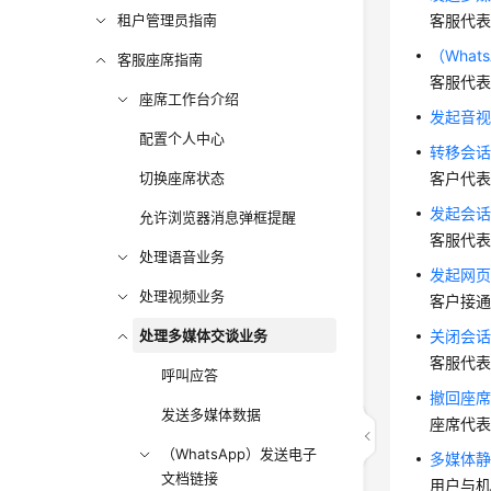
租户管理员指南
客服代
（Wha
客服座席指南
客服代
座席工作台介绍
发起音
配置个人中心
转移会
切换座席状态
客户代
发起会
允许浏览器消息弹框提醒
客服代表
处理语音业务
发起网
处理视频业务
客户接
处理多媒体交谈业务
关闭会
客服代
呼叫应答
撤回座
发送多媒体数据
座席代
（WhatsApp）发送电子
多媒体
文档链接
用户与