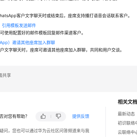
hatsApp客户文字聊天时或结束后，座席支持播打语音会话联系客户。
il）引用模板发送邮件
表可使用配置好的邮件模板回复邮件渠道客户。
tsApp）邀请其他座席加入群聊
客户文字聊天时，座席可邀请其他座席加入群聊，共同和用户交谈。
面共享
相关文
最新动态
否对您有帮助？
提供反馈
初识联络
疑问，您也可以通过华为云社区问答频道来与我
云联络中