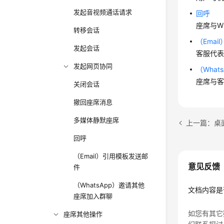
发起音视频通话请求
回呼
座席与W
转移会话
（Ema
发起会话
客服代
发起网页协同
（Wha
座席与
关闭会话
撤回座席消息
多媒体静默座席
上一篇：桌
回呼
（Email）引用模板发送邮
意见反馈
件
（WhatsApp）邀请其他
文档内容是
座席加入群聊
如您有其它
座席其他操作