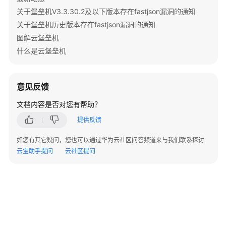
用
关于堡垒机V3.3.30.2及以下版本存在fastjson漏洞的通知
户
关于堡垒机历史版本存在fastjson漏洞的通知
指
图解云堡垒机
南
什么是云堡垒机
最
佳
意见反馈
实
践
文档内容是否对您有帮助？
提供反馈
API
参
如您有其它疑问，您也可以通过华为云社区问答频道来与我们联系探讨
考
云宝助手提问
云社区提问
SDK
参
考
场
景