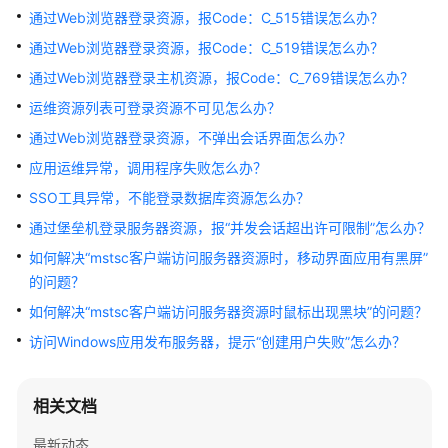
服
通过Web浏览器登录资源，报Code：C_515错误怎么办？
务
通过Web浏览器登录资源，报Code：C_519错误怎么办？
公
通过Web浏览器登录主机资源，报Code：C_769错误怎么办？
告
运维资源列表可登录资源不可见怎么办？
产
通过Web浏览器登录资源，不弹出会话界面怎么办？
品
应用运维异常，调用程序失败怎么办？
介
绍
SSO工具异常，不能登录数据库资源怎么办？
通过堡垒机登录服务器资源，报“并发会话超出许可限制”怎么办？
计
如何解决“mstsc客户端访问服务器资源时，移动界面应用有黑屏”
费
的问题？
说
明
如何解决“mstsc客户端访问服务器资源时鼠标出现黑块”的问题？
访问Windows应用发布服务器，提示“创建用户失败”怎么办？
快
速
入
相关文档
门
最新动态