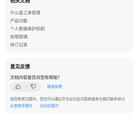
相关文档
用
API
什么是工单管理
产品功能
应
个人数据保护机制
用
权限管理
示
例
修订记录
API
v2（推
意见反馈
荐）
文档内容是否对您有帮助？
历
提供反馈
史
如您有其它疑问，您也可以通过华为云社区问答频道来与我们联系探讨
API
云宝助手提问
云社区提问
创
建
工
单