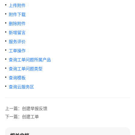
指
上传附件
南
附件下载
API
删除附件
参
新增留言
考
服务评价
工单操作
使
用
查询工单问题所属产品
前
查询工单问题类型
必
读
查询模板
查询云服务区
API
概
览
上一篇：创建举报反馈
下一篇：创建工单
如
何
调