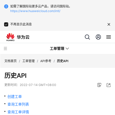
如需了解国际站更多云产品，请访问国际站。
https://www.huaweicloud.com/intl/
不再显示此消息
工单管理
文档首页
/
工单管理
/
API参考
/
历史API
历史API
产
品
更新时间：
2022-07-14 GMT+08:00
介
绍
创建工单
查询工单列表
用
户
查询工单详情