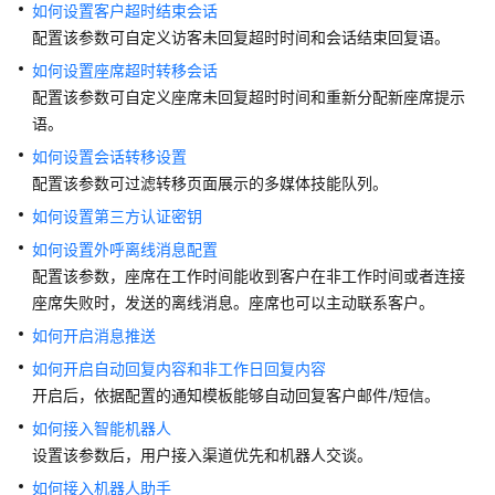
指
如何设置客户超时结束会话
南
配置该参数可自定义访客未回复超时时间和会话结束回复语。
如何设置座席超时转移会话
云
配置该参数可自定义座席未回复超时时间和重新分配新座席提示
控
语。
制
台
如何设置会话转移设置
操
配置该参数可过滤转移页面展示的多媒体技能队列。
作
如何设置第三方认证密钥
指
南
如何设置外呼离线消息配置
配置该参数，座席在工作时间能收到客户在非工作时间或者连接
租
座席失败时，发送的离线消息。座席也可以主动联系客户。
户
如何开启消息推送
管
如何开启自动回复内容和非工作日回复内容
理
开启后，依据配置的通知模板能够自动回复客户邮件/短信。
员
指
如何接入智能机器人
南
设置该参数后，用户接入渠道优先和机器人交谈。
如何接入机器人助手
认