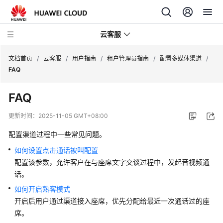
云客服
文档首页
/
云客服
/
用户指南
/
租户管理员指南
/
配置多媒体渠道
/
FAQ
产
FAQ
品
介
更新时间：
2025-11-05 GMT+08:00
绍
配置渠道过程中一些常见问题。
快
如何设置点击通话被叫配置
速
配置该参数，允许客户在与座席文字交谈过程中，发起音视频通
入
话。
门
如何开启熟客模式
开启后用户通过渠道接入座席，优先分配给最近一次通话过的座
用
户
席。