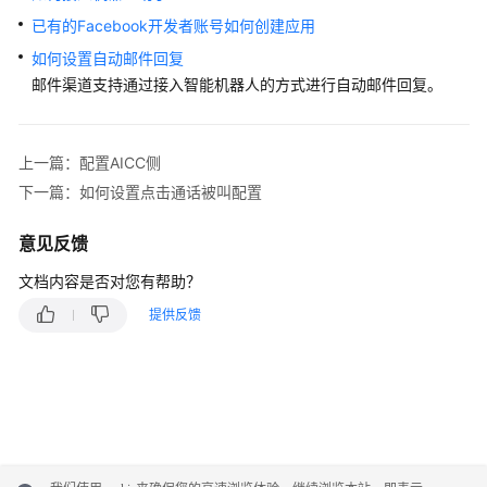
识
已有的Facebook开发者账号如何创建应用
您
如何设置自动邮件回复
的
邮件渠道支持通过接入智能机器人的方式进行自动邮件回复。
租
间
上一篇：配置AICC侧
配
下一篇：如何设置点击通话被叫配置
置
员
工
意见反馈
中
文档内容是否对您有帮助？
心
提供反馈
启
用
人
工
服
务