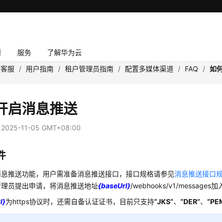
者
服务
了解华为云
云客服
/
用户指南
/
租户管理员指南
/
配置多媒体渠道
/
FAQ
/
如
开启消息推送
：
2025-11-05 GMT+08:00
件
消息推送功能，用户需准备消息推送接口，接口规格请参见
消息推送接口
管理员提出申请，将消息推送地址
{baseUrl}
/webhooks/v1/messag
l}
为https协议时，还需自备认证证书，目前只支持
“JKS”
、
“DER”
、
“PE