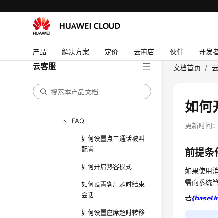
配置邮件渠道
配置LINE渠道
配置WhatsApp渠道
产品
解决方案
定价
云商店
伙伴
开发
云客服
文档首页
/
配置短信渠道
配置Instagram渠道
如何
配置Telegram渠道
FAQ
更新时间
如何设置点击通话被叫
配置
前提条
如何开启熟客模式
如果使用
需向系统
如何设置客户超时结束
会话
若
{baseUr
如何设置座席超时转移