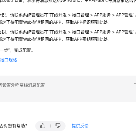
OAuth认证，表示将消息推送给APIFabric，由APIFabric将消息推
p标识：请联系系统管理员在
“
在线开发
>
接口管理
>
APP服务
>
APP管理
”
绑定了待配置Web渠道租间的APP，获取APP标识填到此处。
p密钥：请联系系统管理员在
“
在线开发
>
接口管理
>
APP服务
>
APP管理
”
绑定了待配置Web渠道租间的APP，获取APP密钥填到此处。
下一步”
，完成配置。
送接口规格
何设置外呼离线消息配置
否对您有帮助？
提供反馈