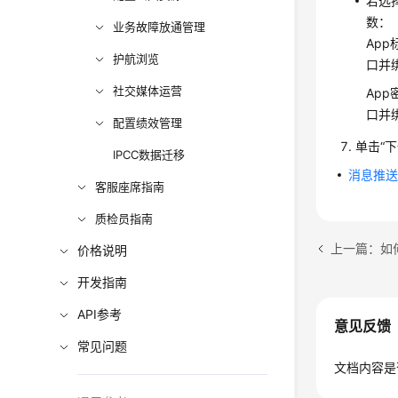
若选择
数：
业务故障放通管理
Ap
护航浏览
口并
社交媒体运营
Ap
口并
配置绩效管理
单击
“
IPCC数据迁移
消息推
客服座席指南
质检员指南
上一篇：如
价格说明
开发指南
API参考
意见反馈
常见问题
文档内容是