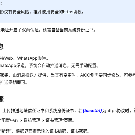
明：
tp协议有安全风险，推荐使用安全的https协议。
送地址开启了双向认证，还需自备当前系统身份证书。
息
Web、WhatsApp渠道。
hatsApp渠道，系统会自动推送消息，无需手动配置。
密钥，由消息推送方提供，当其有变更时，AICC侧需要同步修改，可参
息推送密钥即可。
骤
）上传推送地址信任证书和系统身份证书，若
{baseUrl}
为https协议
入
“
配置中心
>
系统管理
>
证书管理
”
页面。
击
“新建”
，根据界面提示输入证书编码、证书密码。