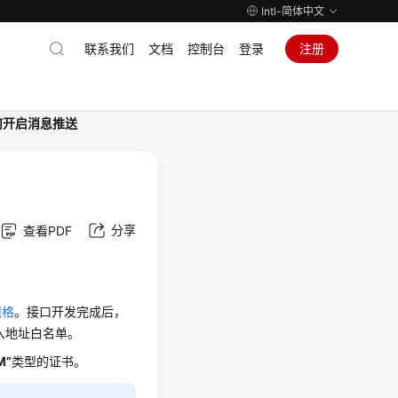
Intl-简体中文
联系我们
文档
控制台
登录
注册
何开启消息推送
分享
查看PDF
规格
。接口开发完成后，
es加入地址白名单。
M”
类型的证书。