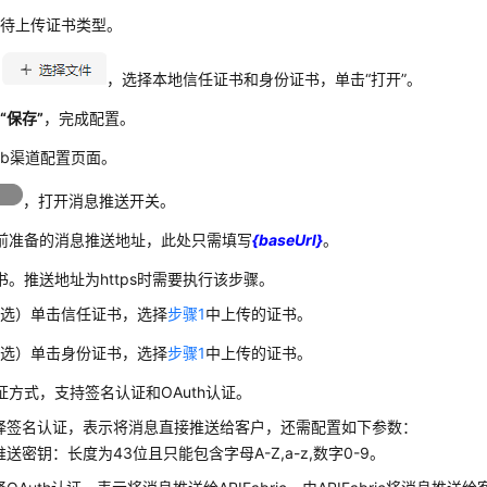
择待上传证书类型。
击
，选择本地信任证书和身份证书，单击
“打开”
。
击
“保存”
，完成配置。
eb渠道配置页面。
，打开消息推送开关。
前准备的消息推送地址，此处只需填写
{baseUrl}
。
书。推送地址为https时需要执行该步骤。
可选）单击信任证书，选择
步骤1
中上传的证书。
可选）单击身份证书，选择
步骤1
中上传的证书。
证方式，支持签名认证和OAuth认证。
择签名认证，表示将消息直接推送给客户，还需配置如下参数：
送密钥：长度为43位且只能包含字母A-Z,a-z,数字0-9。