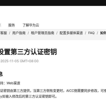
者
服务
了解华为云
云客服
/
用户指南
/
租户管理员指南
/
配置多媒体渠道
/
FAQ
/
如
设置第三方认证密钥
：
2025-11-05 GMT+08:00
息
持：Web渠道
证密钥由第三方提供，当第三方侧有变更时，AICC侧需要同步修改，可
etKey处输入修改后的第三方认证密钥即可。