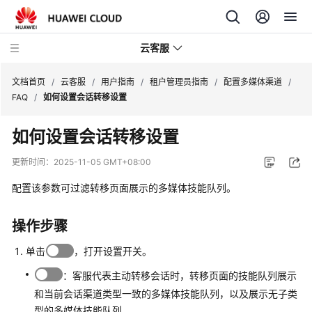
云客服
文档首页
/
云客服
/
用户指南
/
租户管理员指南
/
配置多媒体渠道
/
FAQ
/
如何设置会话转移设置
产
如何设置会话转移设置
品
介
更新时间：
2025-11-05 GMT+08:00
绍
配置该参数可过滤转移页面展示的多媒体技能队列。
快
速
操作步骤
入
门
单击
，打开设置开关。
：客服代表主动转移会话时，转移页面的技能队列展示
用
和当前会话渠道类型一致的多媒体技能队列，以及展示无子类
户
型的多媒体技能队列