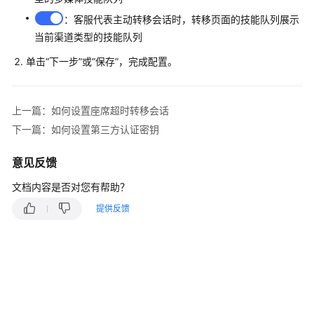
指
南
：客服代表主动转移会话时，转移页面的技能队列展示
当前渠道类型的技能队列
云
单击
“下一步”
或
“保存”
，完成配置。
控
制
台
上一篇：如何设置座席超时转移会话
操
作
下一篇：如何设置第三方认证密钥
指
南
意见反馈
文档内容是否对您有帮助？
租
户
提供反馈
管
理
员
指
南
认