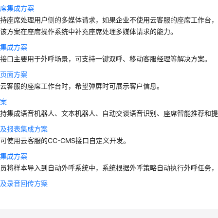
座席集成方案
支持座席处理用户侧的多媒体请求，如果企业不使用
云客服
的座席工作台
过该方案在座席操作系统中补充座席处理多媒体请求的能力。
席集成方案
席接口主要用于外呼场景，可支持一键双呼、移动客服经理等解决方案。
屏页面方案
用
云客服
的座席工作台时，希望弹屏时可展示客户信息。
方案
支持集成语音机器人、文本机器人、自动交谈语音识别、座席智能推荐和
控及报表集成方案
控可使用
云客服
的CC-CMS接口自定义开发。
呼集成方案
员将样本导入到自动外呼系统中，系统根据外呼策略自动执行外呼任务，
载及录音回传方案