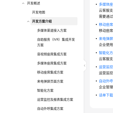
开发概述
多媒体
云客服
开发地图
需要通
开发方案介绍
移动座
多媒体渠道接入方案
移动座
来电弹
自助服务（IVR）集成开发
企业使
方案
智能化
音视频座席集成方案
云客服
多媒体座席集成方案
运营监
移动座席集成方案
运营监
自动外
来电弹屏页面方案
企业管理
智能化方案
话单下
运营监控及报表集成方案
自动外呼集成方案