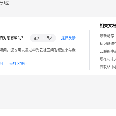
发地图
相关文
最新动态
否对您有帮助？
提供反馈
初识联络
疑问，您也可以通过华为云社区问答频道来与我
云联络中
现在与未
问
云社区提问
云联络中
14
苏B2-20130048号
A2.B1.B2-20070312