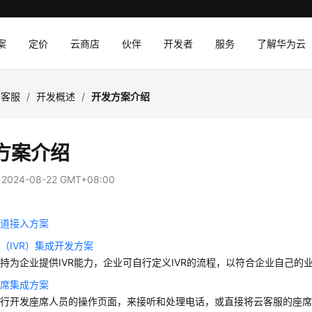
案
定价
云商店
伙伴
开发者
服务
了解华为云
云客服
/
开发概述
/
开发方案介绍
方案介绍
：
2024-08-22 GMT+08:00
渠道接入方案
（IVR）集成开发方案
持为企业提供IVR能力，企业可自行定义IVR的流程，以符合企业自己的
座席集成方案
自行开发座席人员的操作页面，来接听和处理电话，或直接将
云客服
的座