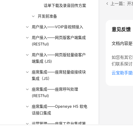
上一篇：开
话单下载及录音回传方案
开发前准备
用户接入——VOIP音视频接入
意见反馈
用户接入——网页版客户端集成
文档内容是
(RESTful)
用户接入——网页版轻量级客户
如您有其它
端集成 (JS)
们联系探讨
座席集成——座席轻量级接续块
云宝助手提
集成（JS）
座席集成——座席呼叫处理
(RESTful)
座席集成——Openeye H5 软电
话接口集成
运营管理——座席工作台集成第
三方Web页面
©2026 Huaweicloud.com 版权所有
黔ICP备20004760号-