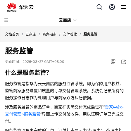
云商店
文档首页
/
云商店
/
商家指南
/
交付验收
/
服务监管
服务监管
云
商
更新时间：
2026-03-27 GMT+08:00
店
什么是服务监管？
介
绍
服务监管是指华为云云商店的服务监管系统，即为保障用户权益、
监管商家服务进度和质量的订单交付管理系统。系统会记录所有的
用
服务操作日志作为处理用户与商家双方纠纷依据。
户
指
涉及服务监管的商品订单，商家在实际交付完成后需在“
卖家中心>
南
交付管理>服务监管
”界面上传交付验收件，用以证明订单已完成交
付。
商
服务监管流程未完成的订单，订单状态显示为“处理中”，处理中的