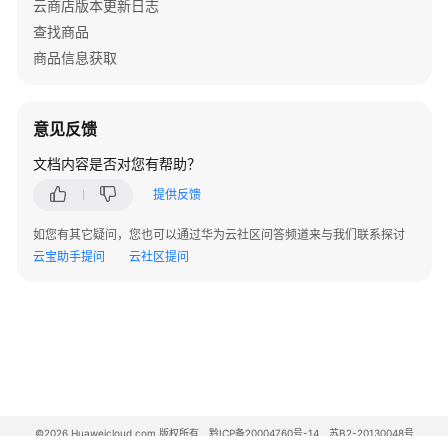
云商店版本更新日志
查找商品
自
商品信息获取
动
验
收
意见反馈
服
文档内容是否对您有帮助？
务
监
提供反馈
管
如您有其它疑问，您也可以通过华为云社区问答频道来与我们联系探讨
云宝助手提问
云社区提问
通
用
商
品
服
务
监
管
©2026 Huaweicloud.com 版权所有
黔ICP备20004760号-14
苏B2-20130048号