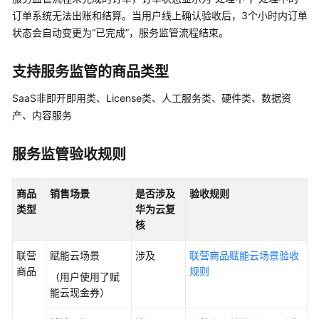
家
订单系统无法出账和结算。当用户线上确认验收后，3个小时内订单
指
南
状态会自动变更为“已完成”，服务监管流程结束。
为
支持服务监管的商品类型
什
么
SaaS非即开即用类、License类、人工服务类、硬件类、数据资
要
产、内容服务
加
入
服务监管验收规则
云
商
店
商品
销售场景
是否涉及
验收规则
类型
华为云复
入
核
驻
云
联营
赋能云场景
涉及
联营商品赋能云场景验收
商
商品
规则
（用户使用了赋
店
能云现金券）
成
为