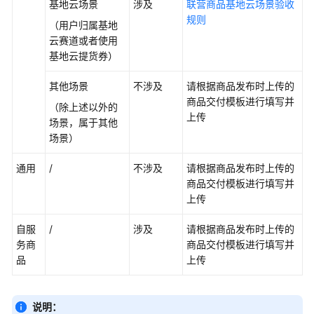
基地云场景
涉及
联营商品基地云场景验收
商
规则
（用户归属基地
家
云赛道或者使用
基地云提货券）
发
布
其他场景
不涉及
请根据商品发布时上传的
通
商品交付模板进行填写并
（除上述以外的
用
上传
场景，属于其他
商
场景）
品
通用
/
不涉及
请根据商品发布时上传的
发
商品交付模板进行填写并
布
上传
联
营
自服
/
涉及
请根据商品发布时上传的
商
务商
商品交付模板进行填写并
品
品
上传
日
常
说明：
营