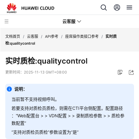
云客服
文档首页
/
云客服
/
API参考
/
座席操作类接口参考
/
实时质
检:qualitycontrol
产
实时质检:qualitycontrol
品
介
更新时间：
2025-11-13 GMT+08:00
绍
说明：
快
速
当前暂不支持视频呼叫。
入
若要支持对质检员质检，则需在CTI平台侧配置。配置路径
门
：
“
Web配置台
>
>
VDN配置
>
>
录制质检参数
>
>
质检参
数配置
”
用
“支持对质检员质检”参数设置为“是”
户