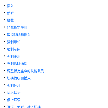
指
南
插入
侦听
价
拦截
格
说
拦截指定呼叫
明
取消侦听和插入
强制示忙
开
发
强制示闲
指
强制签出
南
强制拆除通话
API
调整指定座席的技能队列
参
切换侦听和插入
考
强制休息
请求耳语
接
口
停止耳语
鉴
耳语、侦听、插入切换