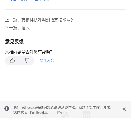
权
方
式
上一篇：转移排队呼叫到指定技能队列
系
下一篇：插入
统
配
意见反馈
置
文档内容是否对您有帮助？
类
接
提供反馈
口
参
考
（API
Fabric）
座
我们使用cookie来确保您的高速浏览体验。继续浏览本站，即表示
席
您同意我们使用cookie。
详情
操
作
类