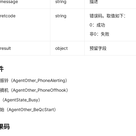
message
string
描述
retcode
string
错误码。取值如下：
0：成功
非0：失败
result
object
预留字段
件
（AgentOther_PhoneAlerting）
（AgentOther_PhoneOffhook）
AgentState_Busy）
AgentOther_BeQcStart）
果码