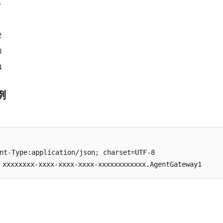
6
1
2
3
4
例
nt-Type:application/json; charset=UTF-8

xxxxxxxx-xxxx-xxxx-xxxx-xxxxxxxxxxxx.AgentGateway1
数
数