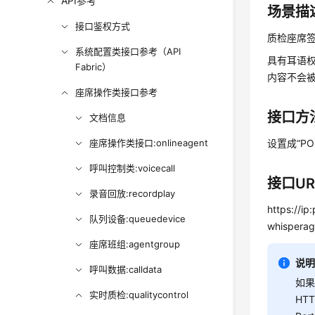
API参考
场景描
接口鉴权方式
质检座席
系统配置类接口参考（API
具有耳语
Fabric）
内容不会
座席操作类接口参考
接口方
文档信息
座席操作类接口:onlineagent
设置成“P
呼叫控制类:voicecall
接口UR
录音回放:recordplay
https://ip
队列设备:queuedevice
whisperag
座席班组:agentgroup
说
呼叫数据:calldata
如果
实时质检:qualitycontrol
HT