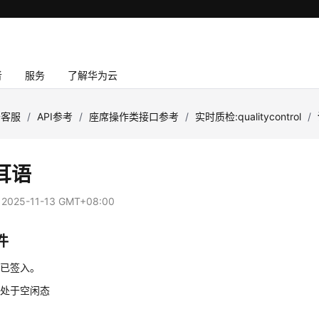
者
服务
了解华为云
云客服
/
API参考
/
座席操作类接口参考
/
实时质检:qualitycontrol
/
耳语
：
2025-11-13 GMT+08:00
件
席已签入。
席处于空闲态