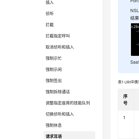
Po
插入
NS
侦听
结果
拦截
拦截指定呼叫
取消侦听和插入
强制示忙
Sa
强制示闲
强制签出
表1
URI中
强制拆除通话
序
号
调整指定座席的技能队列
切换侦听和插入
1
强制休息
请求耳语