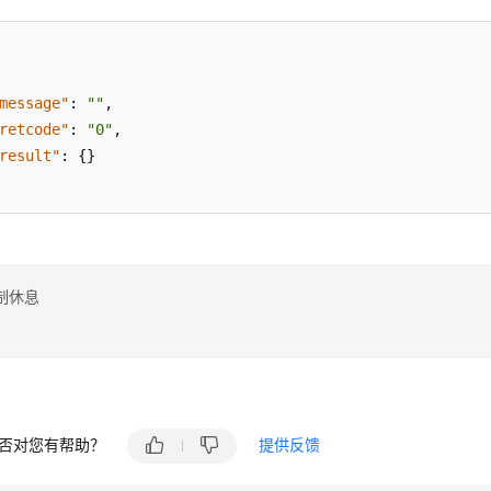
message"
:
""
,
retcode"
:
"0"
,
result"
:
{
}
制休息
否对您有帮助？
提供反馈