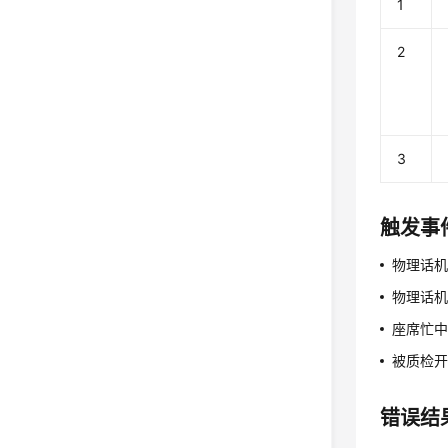
1
2
3
触发事
物理话机振铃
物理话机摘机
座席忙中（
被质检开始（
错误结