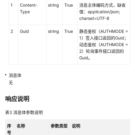
1
Content-
string
True
消息主体编码方式，缺省
控
Type
值：application/json;
制
charset=UTF-8
类:voicecall
2
Guid
string
True
静态鉴权（AUTHMODE =
录
1）签入接口返回的Guid；
音
动态鉴权（AUTHMODE =
回
2）轮询事件接口返回的
放:recordplay
Guid。
队
列
消息体
设
无
备:queuedevice
响应说明
座
席
表3
消息体参数说明
班
组:agentgroup
序
名称
参数类型
说明
号
呼