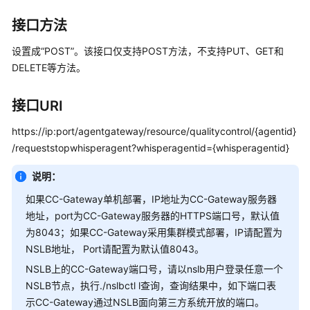
指
南
接口方法
价
设置成“POST”。该接口仅支持POST方法，不支持PUT、GET和
格
DELETE等方法。
说
明
接口URI
开
https://ip:port/agentgateway/resource/qualitycontrol/{agentid}
发
/requeststopwhisperagent?whisperagentid={whisperagentid}
指
南
说明：
如果CC-Gateway单机部署，IP地址为CC-Gateway服务器
API
地址，port为CC-Gateway服务器的HTTPS端口号，默认值
参
为8043；如果CC-Gateway采用集群模式部署，IP请配置为
考
NSLB地址， Port请配置为默认值8043。
接
NSLB上的CC-Gateway端口号，请以nslb用户登录任意一个
口
NSLB节点，执行./nslbctl l查询，查询结果中，如下端口表
鉴
示CC-Gateway通过NSLB面向第三方系统开放的端口。