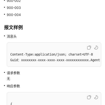
900-002
指
900-003
定
900-004
呼
叫
报文样例
取
消
消息头
侦
听
和
Content-Type:application/json; charset=UTF-8

插
Guid：xxxxxxxx-xxxx-xxxx-xxxx-xxxxxxxxxxxx.AgentGa
入
强
请求参数
制
无
示
响应参数
忙
强
制
{