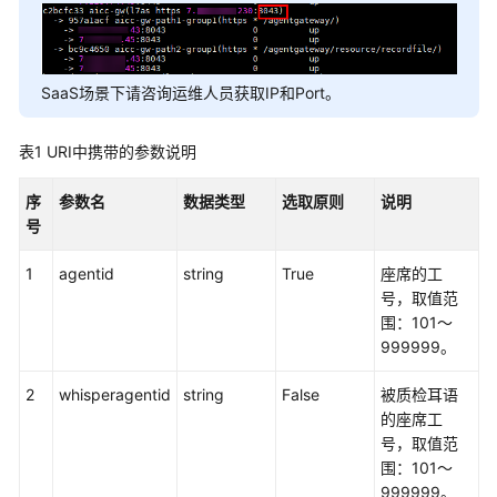
权
方
式
SaaS场景下请咨询运维人员获取IP和Port。
系
统
配
表1
URI中携带的参数说明
置
类
序
参数名
数据类型
选取原则
说明
接
号
口
参
1
agentid
string
True
座席的工
考
号，取值范
（API
围：101～
Fabric）
999999。
2
whisperagentid
string
False
被质检耳语
座
的座席工
席
号，取值范
操
围：101～
作
999999。
类