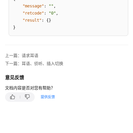
示
"message"
:
""
,
闲
"retcode"
:
"0"
,
"result"
:
{
}
强
}
制
签
出
上一篇：请求耳语
强
下一篇：耳语、侦听、插入切换
制
拆
意见反馈
除
通
文档内容是否对您有帮助？
话
提供反馈
调
整
指
定
座