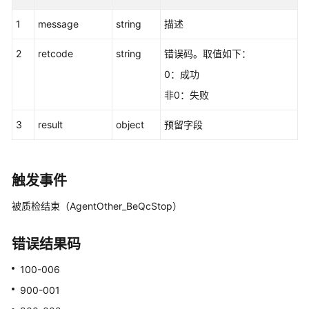
叫
1
message
string
描述
数
据:calldata
2
retcode
string
错误码。取值如下：
实
0：成功
时
非0：失败
质
检:qualitycontrol
3
result
object
预留字段
插
入
触发事件
侦
被质检结束（AgentOther_BeQcStop）
听
错误结果码
拦
截
100-006
900-001
拦
截