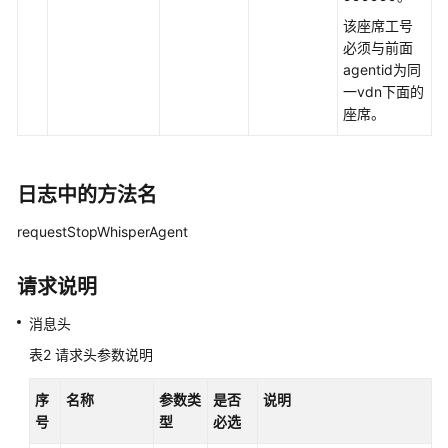
接
该座席工号
口
必须与前面
参
agentid为同
考
一vdn下面的
座席。
文
档
信
日志中的方法名
息
requestStopWhisperAgent
座
席
请求说明
操
作
消息头
类
接
表2
请求头参数说明
口:onlineagent
序
名称
参数类
是否
说明
呼
号
型
必选
叫