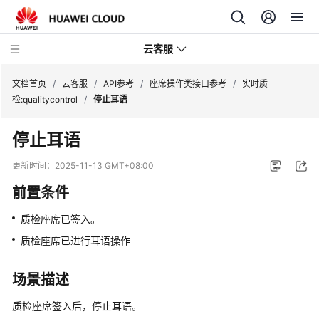
云客服
文档首页
/
云客服
/
API参考
/
座席操作类接口参考
/
实时质
检:qualitycontrol
/
停止耳语
产
停止耳语
品
介
更新时间：
2025-11-13 GMT+08:00
绍
前置条件
快
质检座席已签入。
速
入
质检座席已进行耳语操作
门
场景描述
用
户
质检座席签入后，停止耳语。