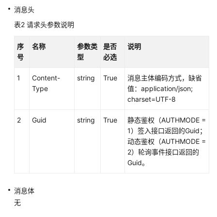
控
消息头
制
表2
请求头参数说明
类:voicecall
序
名称
参数类
是否
说明
录
号
型
必选
音
回
1
Content-
string
True
消息主体编码方式，缺省
放:recordplay
Type
值：application/json;
charset=UTF-8
队
列
2
Guid
string
True
静态鉴权（AUTHMODE =
设
1）签入接口返回的Guid；
备:queuedevice
动态鉴权（AUTHMODE =
2）轮询事件接口返回的
座
Guid。
席
班
消息体
组:agentgroup
无
呼