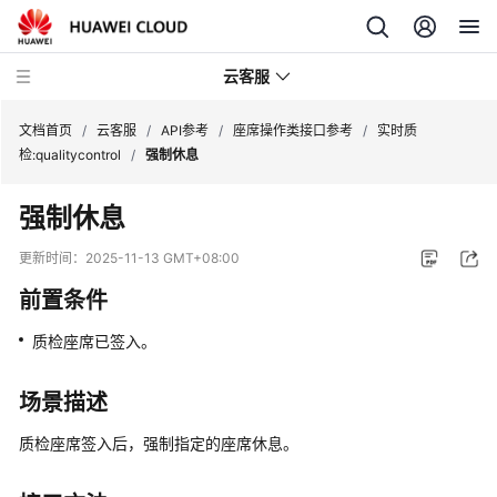
云客服
文档首页
/
云客服
/
API参考
/
座席操作类接口参考
/
实时质
检:qualitycontrol
/
强制休息
产
强制休息
品
介
更新时间：
2025-11-13 GMT+08:00
绍
前置条件
快
质检座席已签入。
速
入
门
场景描述
质检座席签入后，强制指定的座席休息。
用
户