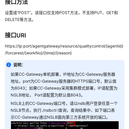
指
接口方法
南
设置成“POST”。该接口仅支持POST方法，不支持PUT、GET和
DELETE等方法。
价
格
说
接口URI
明
https://ip:port/agentgateway/resource/qualitycontrol/{agentid}
开
/forcerest/{workNo}/{time}/{reason}
发
指
说明：
南
如果CC-Gateway单机部署，IP地址为CC-Gateway服务器
地址，port为CC-Gateway服务器的HTTPS端口号，默认值
API
为8043；如果CC-Gateway采用集群模式部署，IP请配置为
参
NSLB地址， Port请配置为默认值8043。
考
NSLB上的CC-Gateway端口号，请以nslb用户登录任意一个
NSLB节点，执行./nslbctl l查询，查询结果中，如下端口表
接
口
示CC-Gateway通过NSLB面向第三方系统开放的端口。
鉴