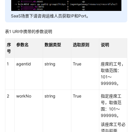
权
方
式
SaaS场景下请咨询运维人员获取IP和Port。
系
表1
URI中携带的参数说明
统
配
序
参数名
数据类型
选取原则
说明
置
号
类
接
1
agentid
string
True
座席的工号，
口
取值范围：
参
101～
考
999999。
（API
Fabric）
2
workNo
string
True
指定座席工
号，取值范
座
围：101～
席
999999。
操
该座席工号必
作
须与前面
类