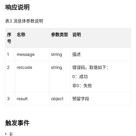
叫
响应说明
数
据:calldata
表3
消息体参数说明
实
序
名称
参数类型
说明
时
号
质
检:qualitycontrol
1
message
string
描述
插
2
retcode
string
错误码。取值如下：
入
0：成功
非0：失败
侦
听
3
result
object
预留字段
拦
截
触发事件
拦
无
截