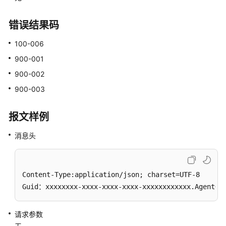
指
定
错误结果码
呼
叫
100-006
900-001
取
900-002
消
侦
900-003
听
和
报文样例
插
入
消息头
强
制
Content-Type:application/json; charset=UTF-8

示
Guid：xxxxxxxx-xxxx-xxxx-xxxx-xxxxxxxxxxxx.AgentGa
忙
强
请求参数
制