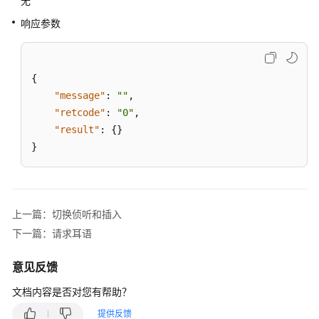
无
示
响应参数
闲
强
制
{
签
"message"
:
""
,
出
"retcode"
:
"0"
,
"result"
:
{
}
强
}
制
拆
除
通
上一篇：切换侦听和插入
话
下一篇：请求耳语
调
意见反馈
整
指
文档内容是否对您有帮助？
定
座
提供反馈