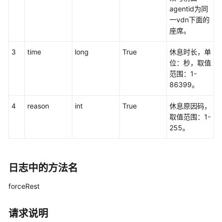
agentid为同
接
一vdn下面的
口
座席。
参
考
3
time
long
True
休息时长，单
位：秒，取值
文
范围：1-
档
86399。
信
息
4
reason
int
True
休息原因码，
取值范围：1-
座
255。
席
操
作
类
日志中的方法名
接
口:onlineagent
forceRest
呼
请求说明
叫