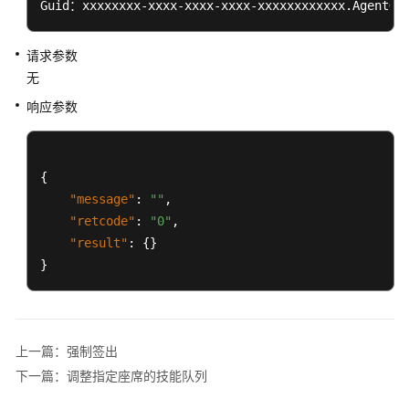
Guid：xxxxxxxx-xxxx-xxxx-xxxx-xxxxxxxxxxxx.AgentGa
指
定
请求参数
呼
无
叫
响应参数
取
消
侦
{
听
"message"
:
""
,
和
插
"retcode"
:
"0"
,
入
"result"
:
{
}
}
强
制
示
忙
上一篇：强制签出
下一篇：调整指定座席的技能队列
强
制