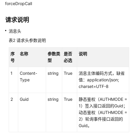
forceDropCall
接
口
参
请求说明
考
消息头
文
表2
请求头参数说明
档
信
序
名称
参数类
是否
说明
息
号
型
必选
座
1
Content-
string
True
消息主体编码方式，缺省
席
Type
值：application/json;
操
charset=UTF-8
作
类
2
Guid
string
True
静态鉴权（AUTHMODE =
接
1）签入接口返回的Guid；
口:onlineagent
动态鉴权（AUTHMODE =
2）轮询事件接口返回的
Guid。
呼
叫