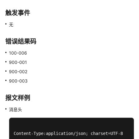
叫
触发事件
数
据:calldata
无
实
时
错误结果码
质
100-006
检:qualitycontrol
900-001
插
900-002
入
900-003
侦
听
报文样例
消息头
拦
截
拦
Content-Type:application/json; charset=UTF-8

截