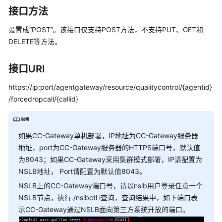
指
接口方法
南
设置成“POST”。该接口仅支持POST方法，不支持PUT、GET和
价
DELETE等方法。
格
说
明
接口URI
https://ip:port/agentgateway/resource/qualitycontrol/{agentid}
开
/forcedropcall/{callid}
发
指
南
如果CC-Gateway单机部署，IP地址为CC-Gateway服务器
API
地址，port为CC-Gateway服务器的HTTPS端口号，默认值
参
为8043；如果CC-Gateway采用集群模式部署，IP请配置为
考
NSLB地址， Port请配置为默认值8043。
NSLB上的CC-Gateway端口号，请以nslb用户登录任意一个
接
NSLB节点，执行./nslbctl l查询，查询结果中，如下端口表
口
示CC-Gateway通过NSLB面向第三方系统开放的端口。
鉴