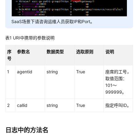
权
方
式
SaaS场景下请咨询运维人员获取IP和Port。
系
统
表1
URI中携带的参数说明
配
置
序
参数名
数据类型
选取原则
说明
类
号
接
口
1
agentid
string
True
座席的工号，
参
取值范围：
考
101～
（API
999999。
Fabric）
2
callid
string
True
指定呼叫ID。
座
席
操
日志中的方法名
作
类