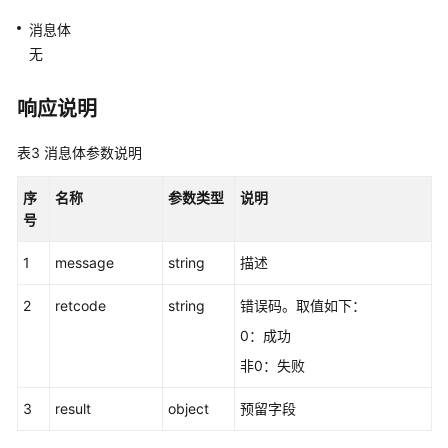
控
消息体
制
无
类:voicecall
响应说明
录
音
回
表3
消息体参数说明
放:recordplay
序
名称
参数类型
说明
队
号
列
1
message
string
描述
设
备:queuedevice
2
retcode
string
错误码。取值如下：
座
0：成功
席
非0：失败
班
组:agentgroup
3
result
object
预留字段
呼