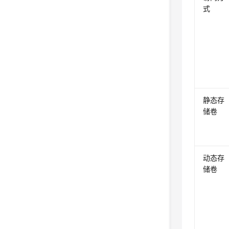
式
静态存
储卷
动态存
储卷