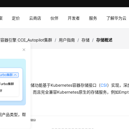
案
定价
云商店
伙伴
开发者
服务
了解华为云
容器引擎 CCE_Autopilot集群
/
用户指南
/
存储
/
存储概述
概述
览
topilot集群的容器存储功能基于Kubernetes容器存储接口（
CSI
）实现，深
同的应用场景，而且完全兼容Kubernetes原生的存储服务，例如EmptyDi
Map等存储类型。
储概览类型
同产品类型，帮