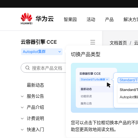
智果园
活动
产品
解决方
云容器引擎 CCE
文档首页
/
云
切换产品类型
存储
存储概
最新动态
CCE Au
服务公告
并全面覆盖不
Config
产品介绍
图1
容器存
计费说明
您可以点击下拉框切换本产品的不
快速入门
助您更高效地阅读文档。