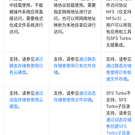
中挂载使用，不能
络协议挂载使用。需要
件访问协议
被操作系统应用直
指定网络地址进行访
NFS（仅支持
接访问，需要格式
问，也可以将网络地址
NFSv3），
化成文件系统进行
映射为本地目录后进行
用户可以将现
访问。
访问。
有应用和工具
与SFS Turbo
无缝集成。
支持，请参见
通过
支持，请参见
通过静态
支持，请参见
静态存储卷使用已
存储卷使用已有文件存
通过静态存储
有云硬盘
。
储
。
卷使用已有极
速文件存储
。
支持，请参见
通过
支持，请参见
通过动态
SFS Turbo不
动态存储卷使用云
存储卷使用文件存储
。
支持，SFS
硬盘
。
Turbo子目录
支持，请参见
通过动态存储
卷创建SFS
Turbo子目录