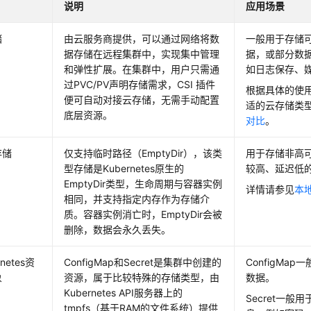
说明
应用场景
储
由云服务商提供，可以通过网络将数
一般用于存储
据存储在远程集群中，实现集中管理
据，或部分数
和弹性扩展。在集群中，用户只需通
如日志保存、
过PVC/PV声明存储需求，CSI 插件
根据具体的使
便可自动对接云存储，无需手动配置
适的云存储类
底层资源。
对比
。
存储
仅支持临时路径（EmptyDir），该类
用于存储非高可
型存储是Kubernetes原生的
较高、延迟低
EmptyDir类型，生命周期与容器实例
详情请参见
本
相同，并支持指定内存作为存储介
质。容器实例消亡时，EmptyDir会被
删除，数据会永久丢失。
rnetes资
ConfigMap和Secret是集群中创建的
ConfigMa
象
资源，属于比较特殊的存储类型，由
数据。
Kubernetes API服务器上的
Secret一般
tmpfs（基于RAM的文件系统）提供