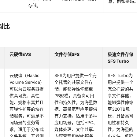
息，例如密码
存储。
对比
云硬盘EVS
文件存储SFS
极速文件存储
SFS Turbo
云硬盘（Elastic
SFS为用户提供一个完
SFS Turbo为
Volume Service）
全托管的共享文件存
用户提供一个
可以为云服务器提
储，能够弹性伸缩至
完全托管的共
供高可靠、高性
PB规模，具备高可用
享文件存储，
能、规格丰富并且
性和持久性，为海量数
能够弹性伸缩
可弹性扩展的块存
据、高带宽型应用提供
至320TB规
储服务，可满足不
有力支持。适用于多种
模，具备高可
同场景的业务需
应用场景，包括HPC、
用性和持久
求，适用于分布式
媒体处理、文件共享、
性，为海量的
文件系统、开发测
内容管理和Web服务
小文件、低延