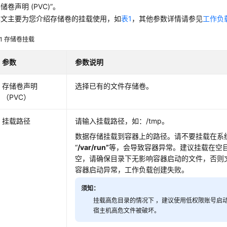
储卷声明 (PVC)”。
本文主要为您介绍存储卷的挂载使用，如
表1
，其他参数详情请参见
工作负
1
存储卷挂载
参数
参数说明
存储卷声明
选择已有的文件存储卷。
（PVC）
挂载路径
请输入挂载路径，如：/tmp。
数据存储挂载到容器上的路径。请不要挂载在系
“
/var/run”
等，会导致容器异常。建议挂载在空
空，请确保目录下无影响容器启动的文件，否则
容器启动异常，工作负载创建失败。
须知：
挂载高危目录的情况下 ，建议使用低权限账号启
宿主机高危文件被破坏。