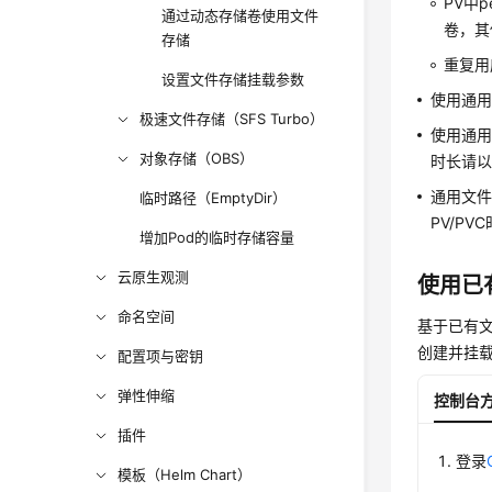
PV中p
通过动态存储卷使用文件
卷，其
存储
重复用
设置文件存储挂载参数
使用通用
极速文件存储（SFS Turbo）
使用通用
对象存储（OBS）
时长请以
通用文件
临时路径（EmptyDir）
PV/P
增加Pod的临时存储容量
云原生观测
使用已
命名空间
基于已有
创建并挂载
配置项与密钥
弹性伸缩
控制台
插件
登录
模板（Helm Chart）