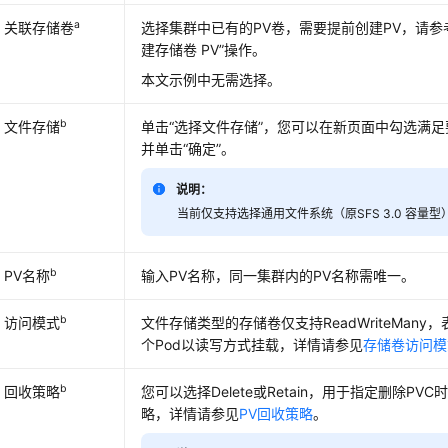
a
关联存储卷
选择集群中已有的PV卷，需要提前创建PV，请参
建存储卷 PV”操作。
本文示例中无需选择。
b
文件存储
单击“选择文件存储”，您可以在新页面中勾选满
并单击
“确定”
。
说明：
当前仅支持选择通用文件系统（原SFS 3.0 容量
b
PV名称
输入PV名称，同一集群内的PV名称需唯一。
b
访问模式
文件存储类型的存储卷仅支持ReadWriteMan
个Pod以读写方式挂载，详情请参见
存储卷访问模
b
回收策略
您可以选择Delete或Retain，用于指定删除PV
略，详情请参见
PV回收策略
。