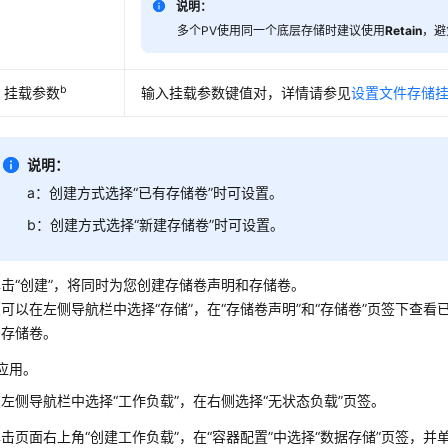
说明：
多个PV使用同一个底层存储时建议使用
Retain
，避
b
挂载参数
输入挂载参数键值对，详情请参见
设置文件存储
说明：
a：创建方式选择
“已有存储卷”
时可设置。
b：创建方式选择
“新建存储卷”
时可设置。
单击
“创建”
，将同时为您创建存储卷声明和存储卷。
您可以在左侧导航栏中选择“
存储
”，在
“存储卷声明”
和
“存储卷”
页签下查看
和存储卷。
应用。
在左侧导航栏中选择
“工作负载”
，在右侧选择
“无状态负载”
页签。
单击页面右上角
“创建工作负载”
，在“容器配置”中选择
“数据存储”
页签，并单