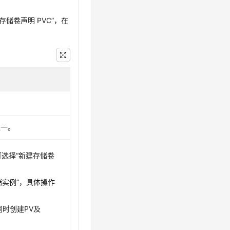
存储卷声明 PVC”
，在
唯一。
可选择
“新建存储卷
储实例”
，具体操作
时创建PV及