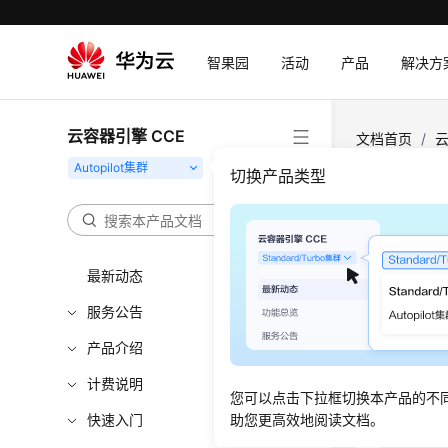
智果园
活动
产品
解决方
云容器引擎 CCE
文档首页
/
云
文件存储
切换产品类型
通过
最新动态
更新时间
服务公告
文件存储（
产品介绍
本敏感型的
层存储必须
计费说明
您可以点击下拉框切换本产品的不
负载中实
快速入门
助您更高效地阅读文档。