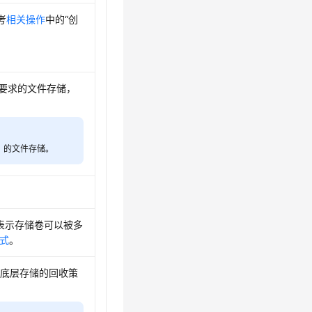
考
相关操作
中的“创
足要求的文件存储，
型）的文件存储。
y，表示存储卷可以被多
式
。
C时底层存储的回收策