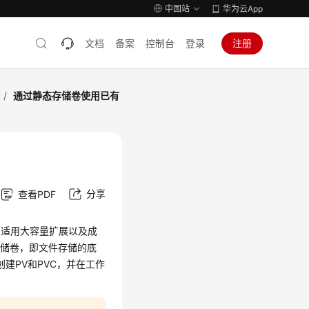
中国站
华为云App
文档
备案
控制台
登录
注册
/
通过静态存储卷使用已有
分享
查看PDF
，适用大容量扩展以及成
）存储卷，即文件存储的底
建PV和PVC，并在工作