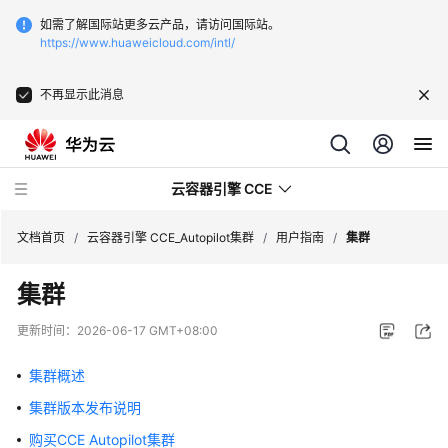
如需了解国际站更多云产品，请访问国际站。
https://www.huaweicloud.com/intl/
不再显示此消息
云容器引擎 CCE
文档首页
/
云容器引擎 CCE_Autopilot集群
/
用户指南
/
集群
集群
更新时间：
2026-06-17 GMT+08:00
最
新
集群概述
动
集群版本发布说明
态
购买CCE Autopilot集群