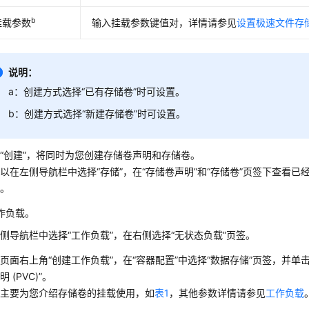
b
挂载参数
输入挂载参数键值对，详情请参见
设置极速文件存
说明：
a：创建方式选择
“已有存储卷”
时可设置。
b：创建方式选择
“新建存储卷”
时可设置。
击
“创建”
，将同时为您创建存储卷声明和存储卷。
以在左侧导航栏中选择“
存储
”，在
“存储卷声明”
和
“存储卷”
页签下查看已
卷。
作负载。
左侧导航栏中选择
“工作负载”
，在右侧选择
“无状态负载”
页签。
击页面右上角
“创建工作负载”
，在“容器配置”中选择
“数据存储”
页签，并单击
明 (PVC)”。
文主要为您介绍存储卷的挂载使用，如
表1
，其他参数详情请参见
工作负载