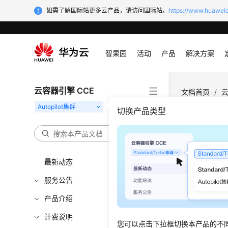
如需了解国际站更多云产品，请访问国际站。
https://www.huaweic
智果园
活动
产品
解决方案
云容器引擎 CCE
文档首页
/
云
卷使用已有极
切换产品类型
通过
最新动态
更新时间
服务公告
极速文件存
产品介绍
IOPS的
层存储资源
计费说明
您可以点击下拉框切换本产品的不