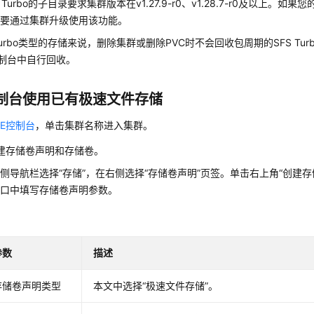
 Turbo的子目录要求集群版本在v1.27.9-r0、v1.28.7-r0及以上。
需要通过集群升级使用该功能。
 Turbo类型的存储来说，删除集群或删除PVC时不会回收包周期的SFS Tur
o控制台中自行回收。
制台使用已有极速文件存储
CE控制台
，单击集群名称进入集群。
建存储卷声明和存储卷。
侧导航栏选择“
存储
”，在右侧选择
“存储卷声明”
页签。单击右上角
“创建存
窗口中填写存储卷声明参数。
参数
描述
存储卷声明类型
本文中选择“极速文件存储”。