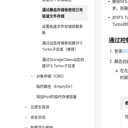
使用SFS
求，则
通过静态存储卷使用已有
极速文件存储
对SFS
Turb
设置极速文件存储挂载参
数
通过控
通过动态存储卷创建SFS
Turbo子目录（推荐）
登录
C
通过StorageClass动态创
静态创
建SFS Turbo子目录
在左
对象存储（OBS）
的
临时路径（EmptyDir）
增加Pod的临时存储容量
云原生观测
命名空间
配置项与密钥