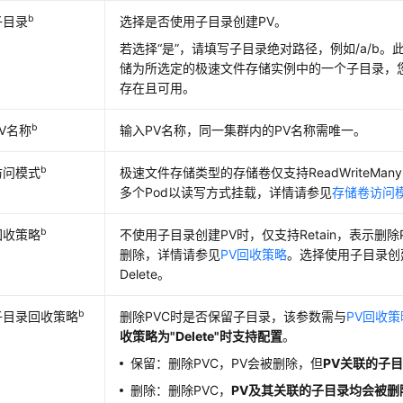
b
子目录
选择是否使用子目录创建PV。
若选择
“是”
，请填写子目录绝对路径，例如/a/b。
储为所选定的极速文件存储实例中的一个子目录，
存在且可用。
b
PV名称
输入PV名称，同一集群内的PV名称需唯一。
b
访问模式
极速文件存储类型的存储卷仅支持ReadWriteMa
多个Pod以读写方式挂载，详情请参见
存储卷访问
b
回收策略
不使用子目录创建PV时，仅支持Retain，表示删除
删除，详情请参见
PV回收策略
。选择使用子目录创
Delete。
b
子目录回收策略
删除PVC时是否保留子目录，该参数需与
PV回收策
收策略为"Delete"时支持配置
。
保留：删除PVC，PV会被删除，但
PV关联的子
删除：删除PVC，
PV及其关联的子目录均会被删