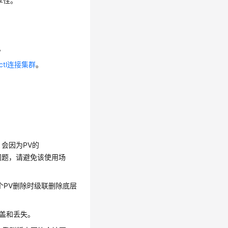
享性。
。
ctl连接集群
。
，会因为PV的
动的问题，请避免该使用场
能存在一个PV删除时级联删除底层
盖和丢失。