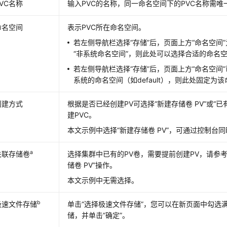
PVC名称
输入PVC的名称，同一命名空间下的PVC名称需唯
命名空间
表示PVC所在命名空间。
若左侧导航栏选择“
存储
”后，页面上方
“命名空间”
“非系统命名空间”
，则此处可以选择合适的命名
若左侧导航栏选择“
存储
”后，页面上方
“命名空间”
系统的命名空间（如default），则此处固定为
创建方式
根据是否已经创建PV可选择
“新建存储卷 PV”
或
“已
建PVC。
本文示例中选择
“新建存储卷 PV”
，可通过控制台同时
a
关联存储卷
选择集群中已有的PV卷，需要提前创建PV，请参
储卷 PV”操作。
本文示例中无需选择。
b
极速文件存储
单击“选择极速文件存储”，您可以在新页面中勾选
储，并单击
“确定”
。