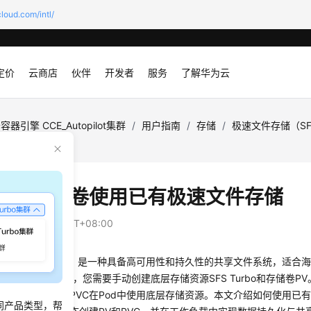
loud.com/intl/
定价
云商店
伙伴
开发者
服务
了解华为云
容器引擎 CCE_Autopilot集群
/
用户指南
/
存储
/
极速文件存储（SFS
速文件存储
静态存储卷使用已有极速文件存储
：
2026-01-13 GMT+08:00
储（SFS Turbo）是一种具备高可用性和持久性的共享文件系统，适合
应用。使用本方案时，您需要手动创建底层存储资源SFS Turbo和存储卷P
，然后通过创建PVC在Pod中使用底层存储资源。本文介绍如何使用已
同产品类型，帮