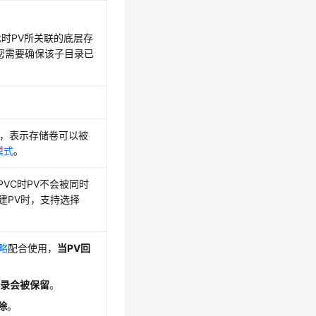
此时PV所关联的底层存
您需要确保该子目录已
ny，表示存储卷可以被
模式
。
PVC时PV不会被同时
建PV时，支持选择
略
配合使用，
当PV回
目录会被保留
。
除
。