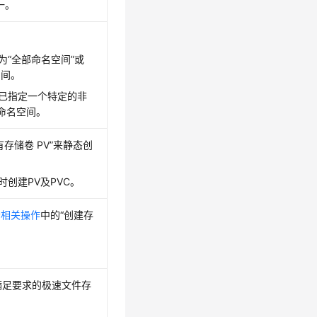
一。
为
“全部命名空间”
或
空间。
已指定一个特定的非
该命名空间。
有存储卷 PV”
来静态创
创建PV及PVC。
考
相关操作
中的“创建存
满足要求的极速文件存