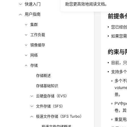
子目录和不
快速入门
助您更高效地阅读文档。
用户指南
前提条
集群
您已经创
工作负载
如果您需
镜像缓存
约束与
网络
目前，只
存储
支持多个
存储概述
多个不
存储基础知识
vol
景。
云硬盘存储（EVS）
PV中p
文件存储（SFS）
卷，其
极速文件存储（SFS Turbo）
重复用
极速文件存储概述