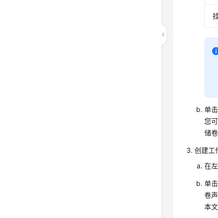
单
您可
储
创建工
在
单
卷声
本