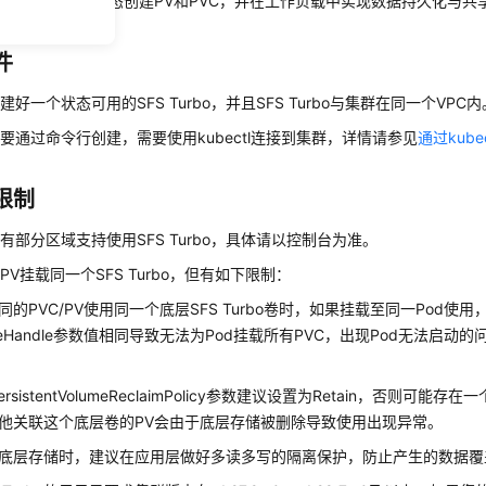
涉及子目录）静态创建PV和PVC，并在工作负载中实现数据持久化与共
件
建好一个状态可用的SFS Turbo，并且SFS Turbo与集群在同一个VPC内
要通过命令行创建，需要使用kubectl连接到集群，详情请参见
通过kube
限制
有部分区域支持使用SFS Turbo，具体请以控制台为准。
PV挂载同一个SFS Turbo，但有如下限制：
同的PVC/PV使用同一个底层SFS Turbo卷时，如果挂载至同一Pod使用
umeHandle参数值相同导致无法为Pod挂载所有PVC，出现Pod无法启
ersistentVolumeReclaimPolicy参数建议设置为Retain，否则可
他关联这个底层卷的PV会由于底层存储被删除导致使用出现异常。
底层存储时，建议在应用层做好多读多写的隔离保护，防止产生的数据覆