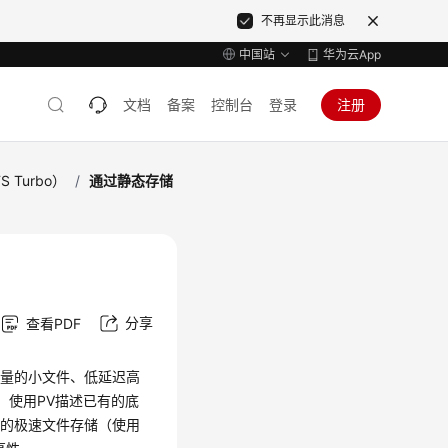
不再显示此消息
中国站
华为云App
文档
备案
控制台
登录
注册
 Turbo）
/
通过静态存储
分享
查看PDF
海量的小文件、低延迟高
V。使用PV描述已有的底
有的极速文件存储（使用