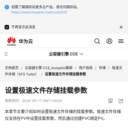
如需了解国际站更多云产品，请访问国际站。
https://www.huaweicloud.com/intl/
不再显示此消息
云容器引擎 CCE
文档首页
/
云容器引擎 CCE_Autopilot集群
/
用户指南
/
存储
/
极速文
件存储（SFS Turbo）
/
设置极速文件存储挂载参数
设置极速文件存储挂载参数
最
更新时间：
2026-06-17 GMT+08:00
新
本章节主要介绍如何设置极速文件存储的挂载参数。极速文件存储
动
仅支持在PV中设置挂载参数，然后通过创建PVC绑定PV。
态