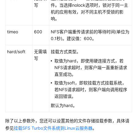
用
写
件。当选择nolock选项时，锁对于同一主
户
机的应用有效，对不同主机不受锁的影
指
响。
南
timeo
600
NFS客户端重传请求前的等待时间(单位为
0.1秒)。建议值：600。
集
群
hard/soft
无需填
挂载方式类型。
写
工
取值为hard，即使用硬连接方式，若
作
NFS请求超时，则客户端一直重新请求
负
直至成功。
载
取值为soft，即软挂载方式挂载系统，
若NFS请求超时，则客户端向调用程序
镜
返回错误。
像
默认为hard。
缓
存
除了以上参数外，您还可以设置其他的文件存储挂载参数，具体请
参见
挂载SFS Turbo文件系统到Linux云服务器
。
网
络