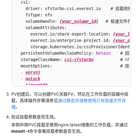
  csi:

储
    driver: sfsturbo.csi.everest.io    # 挂载依
（EVS）
    fsType: nfs

    volumeHandle: 
{your_volume_id}
   # 极速文件存
文
    volumeAttributes:

件
      everest.io
/
share
-
export
-
location: 
{your_loc
存
      everest.io
/
enterprise
-
project
-
id: 
{your_pro
储
      storage.kubernetes.io
/
csiProvisionerIdentit
（SFS）
  persistentVolumeReclaimPolicy: 
Retain
    # 回收
  storageClassName: 
csi-sfsturbo
           # 
SFS
  mountOptions:                            # 挂载
极
-
vers=3
速
-
nolock
文
-
timeo=600
件
-
hard
存
PV创建后，可以创建PVC关联PV，然后在工作负载的容器中挂
储
载，具体操作步骤请参见
通过静态存储卷使用已有极速文件存
储
。
（SFS
Turbo）
验证挂载参数是否生效。
本例中将PVC挂载至使用nginx:latest镜像的工作负载，并通过
极
mount -l
命令查看挂载参数是否生效。
速