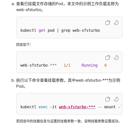
查看已挂载文件存储的Pod，本文中的示例工作负载名称为
文
web-sfsturbo。
件
存
储
概
kubectl 
get
 pod | grep web-sfsturbo
述
回显如下：
通
过
静
web
-
sfsturbo
-
*
*
*
1
/
1
Running
0
态
存
储
执行以下命令查看挂载参数，其中web-sfsturbo-***为示例
Pod。
卷
使
用
已
kubectl 
exec
 -it 
web-sfsturbo-***
 -- mount -l |
有
极
若回显中的挂载信息与设置的挂载参数一致，说明挂载参数设置成功。
速