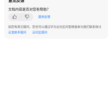
意见反馈
动
态
文档内容是否对您有帮助？
存
提供反馈
储
卷
如您有其它疑问，您也可以通过华为云社区问答频道来与我们联系探讨
创
云宝助手提问
云社区提问
建
SFS
Turbo
子
目
录
（推
荐）
通
过
StorageClass
动
态
©2026 Huaweicloud.com 版权所有
黔ICP备20004760号-14
苏B2-20130048号
A2.B1.B2-20070312
创