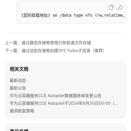
文
件
{您的挂载地址} on /data type nfs (rw,relatime,vers=
存
储
设
置
上一篇：通过静态存储卷使用已有极速文件存储
极
下一篇：通过动态存储卷创建SFS Turbo子目录（推荐）
速
文
件
相关文档
存
最新动态
储
挂
最新公告
载
华为云容器服务CCE Autopilot数据面账单变更公告
参
华为云容器服务CCE Autopilot于2024年9月30日00:00（北京时间）转商
数
漏洞修复策略
通
过