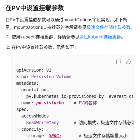
在PV中设置挂载参数
存
在PV中设置挂载参数可以通过mountOptions字段实现，如下所
储
示，mountOptions支持挂载的字段请参见
极速文件存储挂载参数
。
存
使用kubectl连接集群，详情请参见
通过kubectl连接集群
。
储
在PV中设置挂载参数，示例如下：
概
述
存
apiVersion: v1

储
kind: 
PersistentVolume
基
metadata:

  annotations:

础
    pv.kubernetes.io
/
provisioned
-
by: everest
-
csi
-
知
  name: 
pv-sfsturbo
    # 
PV的名称
识
spec:

  accessModes:

云
-
ReadWriteMany
      # 访问模式，极速文件存储必须为
硬
  capacity:

盘
    storage: 
500Gi
       # 极速文件存储容量大小

存