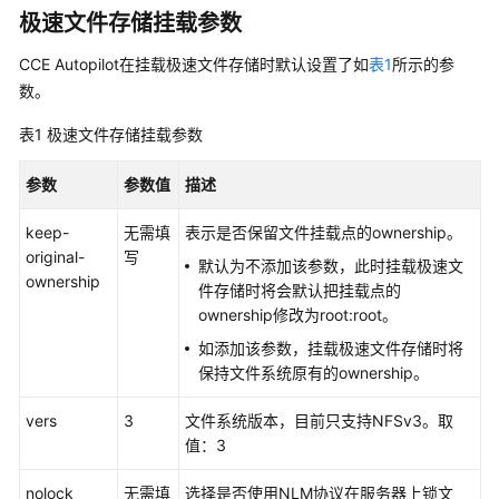
服
极速文件存储挂载参数
务
CCE Autopilot在挂载极速文件存储时默认设置了如
表1
所示的参
公
数。
告
表1
极速文件存储挂载参数
产
品
参数
参数值
描述
介
绍
keep-
无需填
表示是否保留文件挂载点的ownership。
original-
写
默认为不添加该参数，此时挂载极速文
计
ownership
件存储时将会默认把挂载点的
费
ownership修改为root:root。
说
明
如添加该参数，挂载极速文件存储时将
保持文件系统原有的ownership。
快
速
vers
3
文件系统版本，目前只支持NFSv3。取
入
值：3
门
nolock
无需填
选择是否使用NLM协议在服务器上锁文