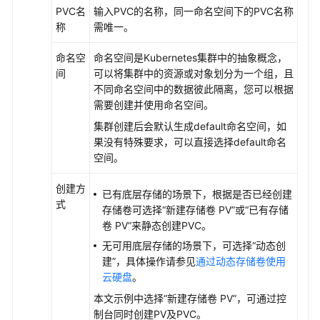
盘
PVC名
输入PVC的名称，同一命名空间下的PVC名称
概
称
需唯一。
述
命名空
命名空间是Kubernetes集群中的抽象概念，
通
间
可以将集群中的资源或对象划分为一个组，且
过
不同命名空间中的数据彼此隔离，您可以根据
静
需要创建并使用命名空间。
态
集群创建后会默认生成default命名空间，如
存
果没有特殊要求，可以直接选择default命名
储
空间。
卷
使
创建方
已有底层存储的场景下，根据是否已经创建
用
式
存储卷可选择
“新建存储卷 PV”
或
“已有存储
已
卷 PV”
来静态创建PVC。
有
云
无可用底层存储的场景下，可选择
“动态创
硬
建”
，具体操作请参见
通过动态存储卷使用
盘
云硬盘
。
本文示例中选择
“新建存储卷 PV”
，可通过控
通
制台同时创建PV及PVC。