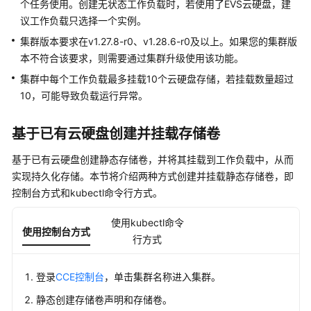
个任务使用。创建无状态工作负载时，若使用了EVS云硬盘，建
集
议工作负载只选择一个实例。
群
集群版本要求在v1.27.8-r0、v1.28.6-r0及以上。如果您的集群版
工
本不符合该要求，则需要通过集群升级使用该功能。
作
集群中每个工作负载最多挂载10个云硬盘存储，若挂载数量超过
负
10，可能导致负载运行异常。
载
基于已有云硬盘创建并挂载存储卷
镜
像
基于已有云硬盘创建静态存储卷，并将其挂载到工作负载中，从而
缓
实现持久化存储。本节将介绍两种方式创建并挂载静态存储卷，即
存
控制台方式和kubectl命令行方式。
网
使用kubectl命令
络
使用控制台方式
行方式
存
储
登录
CCE控制台
，单击集群名称进入集群。
静态创建存储卷声明和存储卷。
存