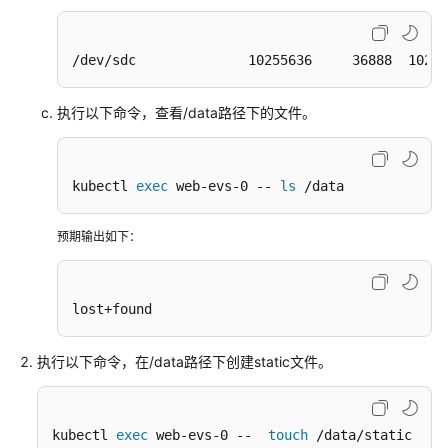
最
佳
实
/dev/sdc              10255636     36888  10202
践
执行以下命令，查看/data路径下的文件。
API
参
考
kubectl 
exec
 web-evs-0 -- 
ls
 /data
SDK
参
预期输出如下：
考
常
lost+found
见
问
执行以下命令，在/data路径下创建static文件。
题
视
kubectl 
exec
 web-evs-0 --  
touch
 /data/static
频