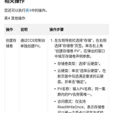
相关操作
持
区
您还可以执行
表4
中的操作。
域
表4
其他操作
系
操作
说明
操作步骤
统
权
创建存
通过CCE控制台
在左侧导航栏选择“
存储
”，在右侧
限
选择
“存储卷”
页签。单击右上角
储卷
单独创建PV。
“创建存储卷 PV”
，在弹出的窗口
中填写存储卷声明参数。
存储卷类型：选择
“云硬盘”
。
云硬盘：单击“选择云硬盘”，在
新页面中勾选满足要求的云硬
盘，并单击
“确定”
。
PV名称：输入PV名称，同一集
群内的PV名称需唯一。
访问模式：仅支持
ReadWriteOnce，表示存储卷
可以被一个节点以读写方式挂