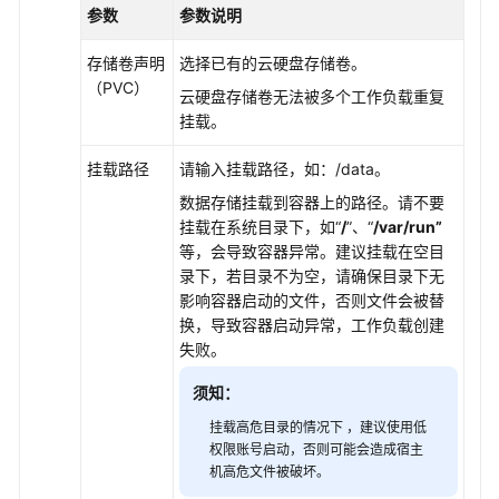
参数
参数说明
存
储
存储卷声明
选择已有的云硬盘存储卷。
（OBS）
（PVC）
云硬盘存储卷无法被多个工作负载重复
临
挂载。
时
路
挂载路径
请输入挂载路径，如：/data。
径
数据存储挂载到容器上的路径。请不要
（EmptyDir）
挂载在系统目录下，如“
/
”、“
/var/run”
等，会导致容器异常。建议挂载在空目
增
录下，若目录不为空，请确保目录下无
加
影响容器启动的文件，否则文件会被替
Pod
换，导致容器启动异常，工作负载创建
的
失败。
临
时
须知：
存
挂载高危目录的情况下 ，建议使用低
储
权限账号启动，否则可能会造成宿主
容
机高危文件被破坏。
量