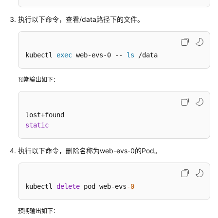
帮
助
执行以下命令，查看/data路径下的文件。
文
档
kubectl 
exec
 web-evs-0 -- 
ls
 /data
下
载
预期输出如下：
通
用
参
static
考
执行以下命令，删除名称为web-evs-0的Pod。
产
品
术
kubectl 
delete
 pod web-evs
-0
语
责
预期输出如下：