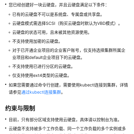
产
您已经创建好一块云硬盘，并且云硬盘满足以下条件：
品
已有的云硬盘不可以是系统盘、专属盘或共享盘。
介
绍
云硬盘模式需选择SCSI（购买云硬盘时默认为VBD模式）。
云硬盘的状态可用，且未被其他资源使用。
计
不支持使用加密的云硬盘。
费
说
对于已开通企业项目的企业客户账号，仅支持选择集群所属企
明
业项目和default企业项目下的云硬盘。
不支持使用已进行分区的云硬盘。
快
仅支持使用ext4类型的云硬盘。
速
入
如果您需要通过命令行创建，需要使用kubectl连接到集群，详情
门
请参见
通过kubectl连接集群
。
用
约束与限制
户
指
目前，只有部分区域支持使用云硬盘，具体请以控制台为准。
南
云硬盘不支持被多个工作负载、同一个工作负载的多个实例或多