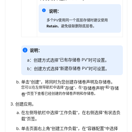
挂
说明：
载
云
多个PV使用同一个底层存储时建议使用
硬
Retain
，避免级联删除底层卷。
盘
存
储
说明：
扩
“已有存储卷 PV”
a：创建方式选择
时可设置。
容
“新建存储卷 PV”
b：创建方式选择
时可设置。
云
硬
单击
“创建”
，将同时为您创建存储卷声明及存储卷。
盘
您可以在左侧导航栏中选择“
”，在
和
存储
“存储卷声明”
“存储
存
页签下查看已经创建的存储卷声明和存储卷。
卷”
储
创建应用。
卷
在左侧导航栏中选择
“工作负载”
，在右侧选择
“有状态负
快
载”
页签。
照
单击页面右上角
“创建工作负载”
，在“容器配置”中选择
与