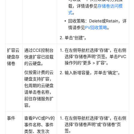
载，详情请参见
存储卷访问模
式
。
回收策略：Delete或Retain，详
情请参见
PV回收策略
。
单击
“创建”
。
扩容云
通过CCE控制台
在左侧导航栏选择“
存储
”，在右侧
选择
“存储卷声明”
页签。单击PVC
硬盘存
快速扩容已挂载
操作列的“更多 > 扩容”。
储卷
的云硬盘。
仅按需计费的云
输入新增容量，并单击“确定”。
硬盘支持扩容，
包周期的云硬盘
请单击卷名称，
前往存储服务扩
容。
事件
查看PVC或PV的
在左侧导航栏选择“
存储
”，在右侧
选择
“存储卷声明”
或
“存储卷”
页
事件名称、事件
签。
类型、发生次