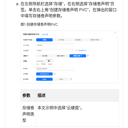
储
在左侧导航栏选择“存储”，在右侧选择
“存储卷声明”
页
签。单击右上角
概
“创建存储卷声明 PVC”
，在弹出的窗口
中填写存储卷声明参数。
述
图1
创建存储卷声明PVC
存
储
基
础
知
识
云
硬
盘
存
参数
描述
储
（EVS）
存储卷
本文示例中选择
“云硬盘”
。
声明类
云
型
硬