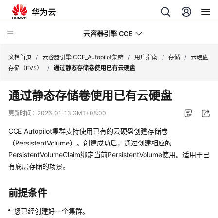
云容器引擎 CCE
文档首页
/
云容器引擎 CCE_Autopilot集群
/
用户指南
/
存储
/
云硬盘
存储（EVS）
/
通过静态存储卷使用已有云硬盘
通过静态存储卷使用已有云硬盘
最
更新时间：
2026-01-13 GMT+08:00
新
CCE Autopilot集群支持使用已有的云硬盘创建存储卷
动
（PersistentVolume）。创建成功后，通过创建相应的
态
PersistentVolumeClaim绑定当前PersistentVolume使用。适用于已
有底层存储的场景。
服
务
公
前提条件
告
您已经创建好一个集群。