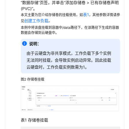
“数据存储”
页签，并单击“添加存储卷 > 已有存储卷声明
备
(PVC)”。
份
表1
本文主要为您介绍存储卷的挂载使用，如
，其他参数详情请参
创建工作负载
见
。
文
本例中将该盘挂载到容器中/data路径下，在该路径下生成的容器
件
数据会存储到云硬盘中。
存
储
说明：
（SFS）
由于云硬盘为非共享模式，工作负载下多个实例
无法同时挂载，会导致实例启动异常。因此挂载
极
云硬盘时，工作负载实例数需为1。
速
文
图2
存储卷挂载
件
存
储
（SFS
Turbo）
表1
存储卷挂载
对
象