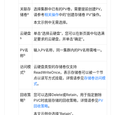
过
动
关联存
选择集群中已有的PV卷，需要提前创建PV，
态
a
储卷
请参考
相关操作
中的“创建存储卷 PV”操作。
存
本文示例中无需选择。
储
卷
云硬盘
单击“选择云硬盘”，您可以在新页面中勾选满
使
b
足要求的云硬盘，并单击
“确定”
。
用
云
PV名
输入PV名称，同一集群内的PV名称需唯一。
硬
b
称
盘
访问模
云硬盘类型的存储卷仅支持
在
b
式
ReadWriteOnce，表示存储卷可以被一个节
有
点以读写方式挂载，详情请参见
存储卷访问模
状
式
。
态
负
回收策
您可以选择Delete或Retain，用于指定删除
载
b
略
PVC时底层存储的回收策略，详情请参见
PV
中
回收策略
。
动
本文示例中选择“Retain”。
态