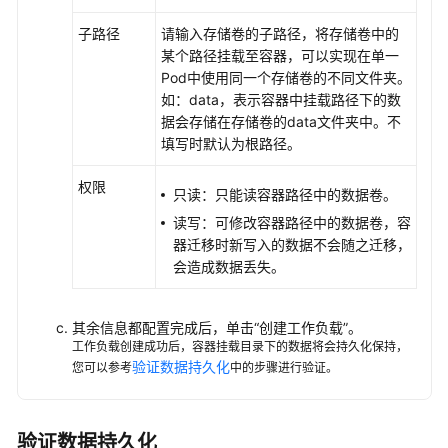
子路径
请输入存储卷的子路径，将存储卷中的
云
某个路径挂载至容器，可以实现在单一
原
Pod中使用同一个存储卷的不同文件夹。
生
如：data，表示容器中挂载路径下的数
观
据会存储在存储卷的data文件夹中。不
测
填写时默认为根路径。
命
权限
名
只读：只能读容器路径中的数据卷。
空
读写：可修改容器路径中的数据卷，容
间
器迁移时新写入的数据不会随之迁移，
会造成数据丢失。
配
置
项
其余信息都配置完成后，单击
“创建工作负载”
。
工作负载创建成功后，容器挂载目录下的数据将会持久化保持，
与
验证数据持久化
您可以参考
中的步骤进行验证。
密
钥
弹
验证数据持久化