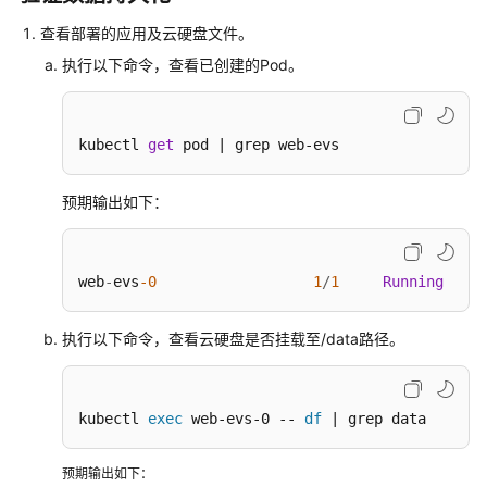
性
查看部署的应用及云硬盘文件。
伸
缩
执行以下命令，查看已创建的Pod。
插
件
kubectl 
get
 pod | grep web-evs
模
预期输出如下：
板
（Helm
Chart）
web
-
evs
-0
1
/
1
Running
0
权
限
执行以下命令，查看云硬盘是否挂载至/data路径。
配
置
kubectl 
exec
 web-evs-0 -- 
df
 | grep data
中
心
预期输出如下：