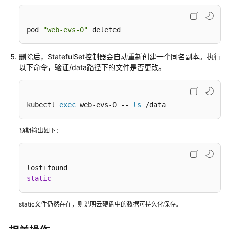
任
共
担
pod 
"web-evs-0"
 deleted
云
删除后，StatefulSet控制器会自动重新创建一个同名副本。执行
服
以下命令，验证/data路径下的文件是否更改。
务
等
级
kubectl 
exec
 web-evs-0 -- 
ls
 /data
协
议
（SLA）
预期输出如下：
白
皮
书
static
资
源
static文件仍然存在，则说明云硬盘中的数据可持久化保存。
支