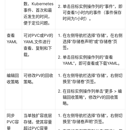
数、Kubernetes
单击目标实例操作列的“事件”，即
事件、首次和最
可查看1小时内的事件（事件保存
近发生的时间，
时间为1小时）。
便于定位问题。
查看
可对PVC或PV的
在左侧导航栏选择“
存储
”，在右侧
选择
“存储卷声明”
或
“存储卷”
页
YAML
YAML文件进行
签。
查看、复制和下
载。
单击目标实例操作列的“查看
YAML”，即可查看或下载YAML。
编辑回
可修改PV的回收
在左侧导航栏选择“
存储
”，右侧切
换至
“存储卷”
页签。
收策略
策略。
在目标实例操作列单击“更多 > 编
辑回收策略”，修改PV的回收策
略。
同步
当单独扩容底层
在左侧导航栏选择“
存储
”，右侧切
换至
“存储卷声明”
页签。
PVC容
存储，使其容量
量
超过PVC容量