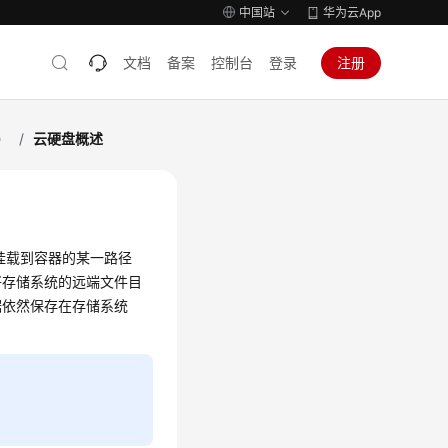
中国站
华为云App
文档
备案
控制台
登录
注册
）
/
云硬盘概述
储卷挂载到容器的某一路径
将存储系统的远端文件目
据依然保存在存储系统