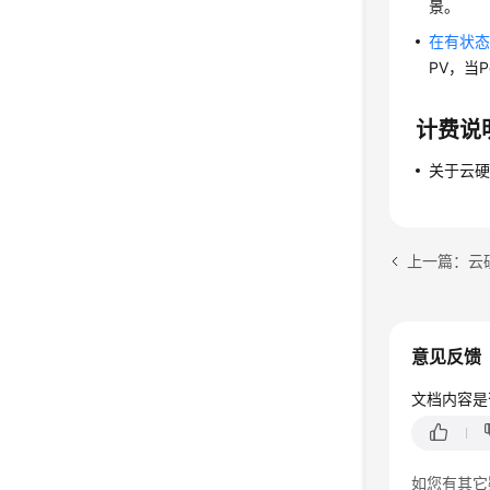
景。
在有状
PV，当
计费说
关于云
上一篇：云
意见反馈
文档内容是
如您有其它