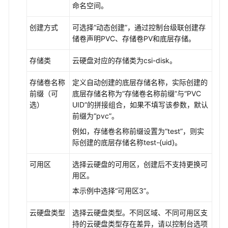
过
命名空间。
动
态
创建方式
可选择
“动态创建”
，通过控制台级联创建存
存
储卷声明PVC、存储卷PV和底层存储。
储
卷
存储类
云硬盘对应的存储类为csi-disk。
使
用
存储卷名称
定义自动创建的底层存储名称，实际创建的
云
前缀（可
底层存储名称为
“存储卷名称前缀”
与
“PVC
硬
选）
UID”
的拼接组合，如果不填写该参数，默认
盘
前缀为“pvc”。
例如，存储卷名称前缀设置为“test”，则实
在
际创建的底层存储名称test-{uid}。
有
状
可用区
选择云硬盘的可用区，创建后不支持更换可
态
用区。
负
本示例中选择
“可用区3”
。
载
中
云硬盘类型
选择云硬盘类型。不同区域、不同可用区支
动
持的云硬盘类型存在差异，请以控制台选项
态