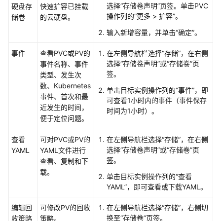
选择
“存储卷声明”
页签。单击PVC
硬盘存
快速扩容已挂载
操作列的“更多 > 扩容”。
储卷
的云硬盘。
输入新增容量，并单击“确定”。
事件
查看PVC或PV的
在左侧导航栏选择“
存储
”，在右侧
选择
“存储卷声明”
或
“存储卷”
页
事件名称、事件
签。
类型、发生次
数、Kubernetes
单击目标实例操作列的“事件”，即
事件、首次和最
可查看1小时内的事件（事件保存
近发生的时间，
时间为1小时）。
便于定位问题。
查看
可对PVC或PV的
在左侧导航栏选择“
存储
”，在右侧
选择
“存储卷声明”
或
“存储卷”
页
YAML
YAML文件进行
签。
查看、复制和下
载。
单击目标实例操作列的“查看
YAML”，即可查看或下载YAML。
编辑回
可修改PV的回收
在左侧导航栏选择“
存储
”，右侧切
换至
“存储卷”
页签。
收策略
策略。