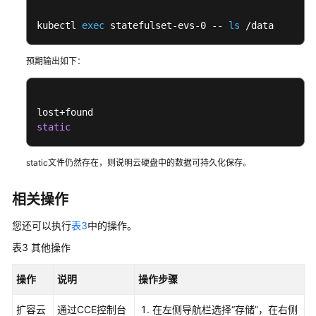
持
区
kubectl 
exec
 statefulset-evs-0 -- 
ls
 /data
域
预期输出如下：
系
统
权
限
static
static文件仍然存在，则说明云硬盘中的数据可持久化保存。
相关操作
您还可以执行
表3
中的操作。
表3
其他操作
操作
说明
操作步骤
扩容云
通过CCE控制台
在左侧导航栏选择“
存储
”，在右侧