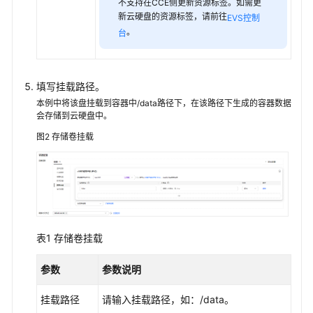
不支持在CCE侧更新资源标签。如需更
存
新云硬盘的资源标签，请前往
EVS控制
储
。
台
（OBS）
临
填写挂载路径。
时
本例中将该盘挂载到容器中/data路径下，在该路径下生成的容器数据
路
会存储到云硬盘中。
径
（EmptyDir）
图2
存储卷挂载
增
加
Pod
的
临
表1
存储卷挂载
时
存
参数
参数说明
储
容
挂载路径
请输入挂载路径，如：/data。
量