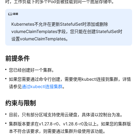
时，工作负载下的多个Pod会被挂载到同一个底层存储中。
产
品
介
绍
Kubernetes不允许在更新StatefulSet时添加或删除
volumeClaimTemplates字段，您只能在创建StatefulSet时
计
设置volumeClaimTemplates。
费
说
明
前提条件
您已经创建好一个集群。
快
速
如果您需要通过命令行创建，需要使用kubectl连接到集群，详情
入
请参见
通过kubectl连接集群
。
门
约束与限制
用
户
目前，只有部分区域支持使用云硬盘，具体请以控制台为准。
指
集群版本要求在v1.27.8-r0、v1.28.6-r0及以上。如果您的集群版
南
本不符合该要求，则需要通过集群升级使用该功能。