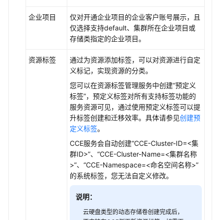
备
企业项目
仅对开通企业项目的企业客户账号展示，且
份
仅选择支持default、集群所在企业项目或
存储类指定的企业项目。
文
件
资源标签
通过为资源添加标签，可以对资源进行自定
存
义标记，实现资源的分类。
储
您可以在
资源标签管理服务
中创建
“预定义
（SFS）
标签”
，预定义标签对所有支持标签功能的
服务资源可见，通过使用预定义标签可以提
极
升标签创建和迁移效率。具体请参见
创建预
速
定义标签
。
文
件
CCE服务会自动创建
“CCE-Cluster-ID=<集
存
群ID>”
、
“CCE-Cluster-Name=<集群名称
储
>”
、
“CCE-Namespace=<命名空间名称>”
（SFS
的系统标签，您无法自定义修改。
Turbo）
说明：
对
云硬盘类型的动态存储卷创建完成后，
象