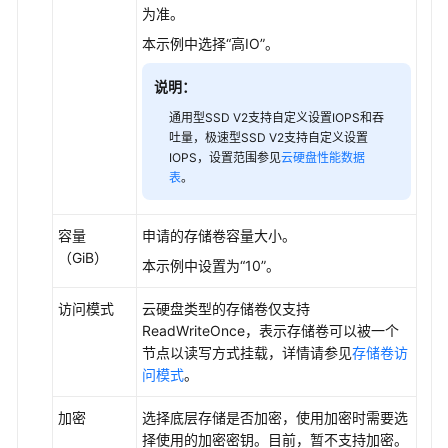
为准。
挂
本示例中选择
“高IO”
。
载
云
说明：
硬
盘
通用型SSD V2支持自定义设置IOPS和吞
存
吐量，极速型SSD V2支持自定义设置
储
IOPS，设置范围参见
云硬盘性能数据
表
。
扩
容
容量
申请的存储卷容量大小。
云
（GiB）
本示例中设置为
“10”
。
硬
盘
访问模式
云硬盘类型的存储卷仅支持
存
ReadWriteOnce，表示存储卷可以被一个
储
节点以读写方式挂载，详情请参见
存储卷访
卷
问模式
。
快
加密
选择底层存储是否加密，使用加密时需要选
照
择使用的加密密钥。目前，暂不支持加密。
与