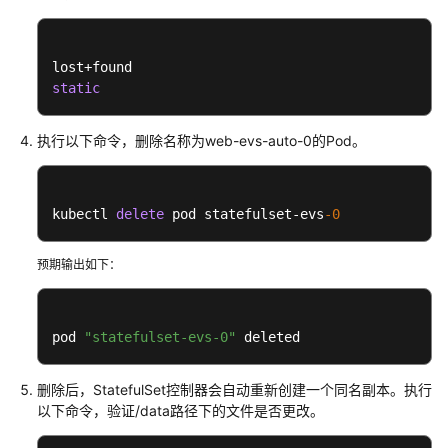
任
共
担
static
云
服
执行以下命令，删除名称为web-evs-auto-0的Pod。
务
等
级
协
kubectl 
delete
 pod statefulset-evs
-0
议
（SLA）
预期输出如下：
白
皮
pod 
"statefulset-evs-0"
 deleted
书
资
源
删除后，StatefulSet控制器会自动重新创建一个同名副本。执行
以下命令，验证/data路径下的文件是否更改。
支