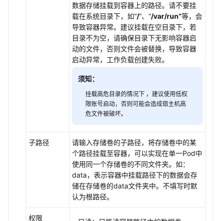
数据存储挂载到容器上的路径。请不要挂
载在系统目录下，如“
/
”、“
/var/run”
等，会
云
导致容器异常。建议挂载在空目录下，若
原
目录不为空，请确保目录下无影响容器启
生
动的文件，否则文件会被替换，导致容器
观
启动异常，工作负载创建失败。
测
须知：
命
名
挂载高危目录的情况下 ，建议使用低权
限账号启动，否则可能会造成宿主机高
空
危文件被破坏。
间
配
子路径
请输入存储卷的子路径，将存储卷中的某
置
个路径挂载至容器，可以实现在单一Pod中
项
使用同一个存储卷的不同文件夹。如：
与
data，表示容器中挂载路径下的数据会存
密
储在存储卷的data文件夹中。不填写时默
钥
认为根路径。
弹
权限