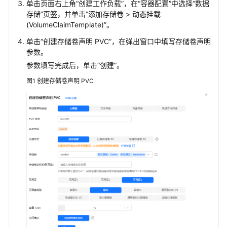
单击页面右上角
“创建工作负载”
，在“容器配置”中选择
“数据
储
存储”
页签，并单击“添加存储卷 > 动态挂载
概
(
VolumeClaimTemplate
)”。
述
单击“创建存储卷声明 PVC”，在弹出窗口中填写存储卷声明
存
参数。
储
参数填写完成后，单击
“创建”
。
基
图1
创建存储卷声明 PVC
础
知
识
云
硬
盘
存
储
（EVS）
云
硬