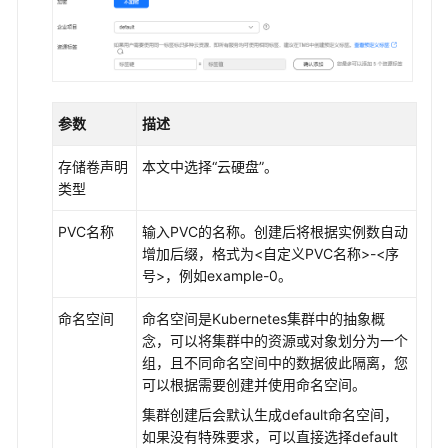
盘
概
述
通
过
参数
描述
静
态
存储卷声明
本文中选择“云硬盘”。
存
类型
储
PVC名称
输入PVC的名称。创建后将根据实例数自动
卷
增加后缀，格式为<自定义PVC名称>-<序
使
号>，例如example-0。
用
已
命名空间
命名空间是Kubernetes集群中的抽象概
有
念，可以将集群中的资源或对象划分为一个
云
组，且不同命名空间中的数据彼此隔离，您
硬
可以根据需要创建并使用命名空间。
盘
集群创建后会默认生成default命名空间，
通
如果没有特殊要求，可以直接选择default