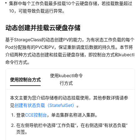
集
集群中每个工作负载最多挂载10个云硬盘存储，若挂载数量超过
群
10，可能导致负载运行异常。
工
动态创建并挂载云硬盘存储
作
负
基于StorageClass的动态创建PV的能力，为有状态工作负载的每个
载
Pod分配独有的PVC和PV，保证重新调度后数据的持久性。本节将
介绍两种方式动态创建和挂载云硬盘存储，即控制台方式和kubectl
镜
命令行方式。
像
缓
使用kubectl命令
使用控制台方式
存
行方式
网
本文主要为您介绍存储卷的动态挂载使用，其他参数详情请参
络
见
创建有状态负载（StatefulSet）
。
登录
CCE控制台
，单击集群名称进入集群。
存
储
在左侧导航栏中选择
“工作负载”
，在右侧选择
“有状态负载”
页签。
存