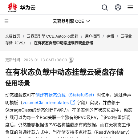
云容器引擎 CCE
文档首页
/
云容器引擎 CCE_Autopilot集群
/
用户指南
/
存储
/
云硬盘
存储（EVS）
/
在有状态负载中动态挂载云硬盘存储
更新时间：
2026-01-13 GMT+08:00
在有状态负载中动态挂载云硬盘存储
最
新
使用场景
动
态
动态挂载仅可在
创建有状态负载（StatefulSet）
时使用，通过卷声
明模板（
volumeClaimTemplates
字段）实现，并依赖于
服
StorageClass的动态创建PV能力。在多实例的有状态负载中，动态
务
挂载可以为每一个Pod关联一个独有的PVC及PV，当Pod被重新调
公
度后，仍然能够根据该PVC名称挂载原有的数据。而在无状态工作
告
负载的普通挂载方式中，当存储支持多点挂载（ReadWriteMany）