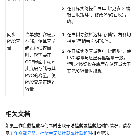
在目标实例操作列单击“更多 > 编
辑回收策略”，修改PV的回收策
略。
同步
当单独扩容底层
在左侧导航栏选择“
存储
”，右侧切
换至
“存储卷声明”
页签。
PVC容
存储，使其容量
量
超过PVC容量
在目标实例容量列单击“同步”，使
时，您需要在
PVC容量与底层存储容量一致。
CCE界面手动同
“同步”按钮仅在底层存储容量大于
步底层存储与其
其PVC容量时出现。
PVC的容量，使
PVC显示正确的
容量。
相关文档
如果工作负载挂载存储卷时出现无法挂载或挂载超时的情况，请参
见
工作负载异常：存储卷无法挂载或挂载超时
排查解决。