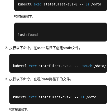
帮
kubectl 
exec
 statefulset-evs-0 -- 
ls
 /data
助
预期输出如下：
文
档
下
lost+found
载
执行以下命令，在/data路径下创建static文件。
通
用
参
kubectl 
exec
 statefulset-evs-0 --  
touch
 /data/st
考
执行以下命令，查看/data路径下的文件。
产
品
术
语
kubectl 
exec
 statefulset-evs-0 -- 
ls
 /data
责
预期输出如下：