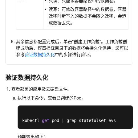
只读：只能读容器路径中的数据卷。
性
读写：可修改容器路径中的数据卷，容器
伸
迁移时新写入的数据不会随之迁移，会造
缩
成数据丢失。
插
件
其余信息都配置完成后，单击
“创建工作负载”
。工作负载创
建成功后，容器挂载目录下的数据将会持久化保持，您可以
模
参考
验证数据持久化
中的步骤进行验证。
板
（Helm
Chart）
验证数据持久化
权
查看部署的应用及云硬盘文件。
限
执行以下命令，查看已创建的Pod。
配
置
kubectl 
get
 pod | grep statefulset-evs
中
心
预期输出如下：