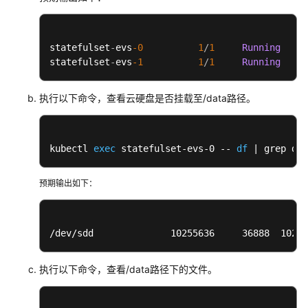
最
佳
实
statefulset
-
evs
-0
1
/
1
Running
0
践
statefulset
-
evs
-1
1
/
1
Running
0
API
执行以下命令，查看云硬盘是否挂载至/data路径。
参
考
SDK
kubectl 
exec
 statefulset-evs-0 -- 
df
 | grep dat
参
考
预期输出如下：
常
见
/dev/sdd              10255636     36888  10202
问
题
执行以下命令，查看/data路径下的文件。
视
频