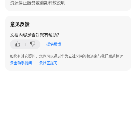
资源停止服务或逾期释放说明
付
订
单
意见反馈
续
文档内容是否对您有帮助？
费
管
提供反馈
理
如您有其它疑问，您也可以通过华为云社区问答频道来与我们联系探讨
云宝助手提问
云社区提问
我
的
订
单
支
付
订
单
自