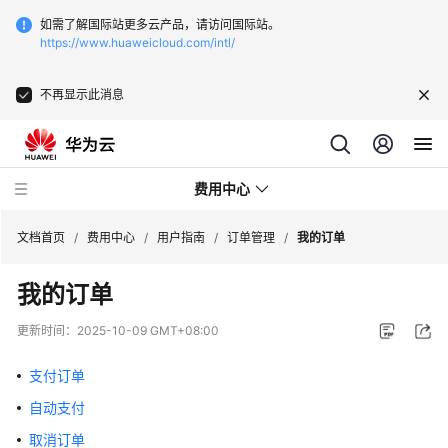
如需了解国际站更多云产品，请访问国际站。
https://www.huaweicloud.com/intl/
不再显示此消息
费用中心
文档首页
/
费用中心
/
用户指南
/
订单管理
/
我的订单
我的订单
最
新
更新时间：
2025-10-09 GMT+08:00
动
态
支付订单
自动支付
快
速
取消订单