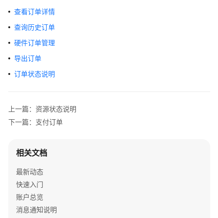
入
查看订单详情
门
查询历史订单
用
硬件订单管理
户
导出订单
指
南
订单状态说明
总
览
上一篇：资源状态说明
说
下一篇：支付订单
明
订
相关文档
单
管
最新动态
理
快速入门
账户总览
待
消息通知说明
支