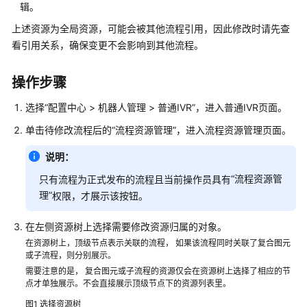
辑。
识
上述资源为全局资源，可能会被其他流程引用，因此修改时请先查
您
看引用关系，确保变更不会影响到其他流程。
的
租
间
操作步骤
配
选择
“
配置中心
>
机器人管理
>
普通IVR
”
，进入普通IVR页面。
置
单击待修改流程后的
“流程资源管理”
，进入流程资源管理页面。
员
工
说明：
中
“流程资源管
只有流程为正式发布的流程且当前操作员具有
心
理”
权限，才展示该按钮。
启
在左侧资源树上选择需要修改资源归属的对象。
用
在资源树上，顶级节点表示关联的流程， 如果该流程同时关联了复合图元
人
或子流程，则分别展示。
工
需要注意的是， 复合图元或子流程的资源仅会在资源树上选择了相应的节
服
点才单独展示。不会直接展示顶级节点下的资源列表里。
务
图1
选择资源树