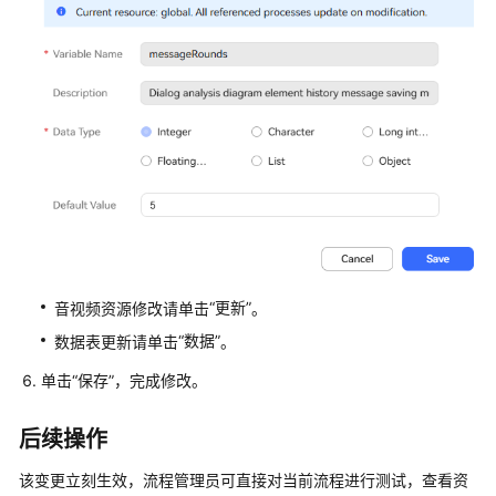
配
置
指
南
快
速
入
门
配
置
“更新”
音视频资源修改请单击
。
智
能
“数据”
数据表更新请单击
。
机
单击
“保存”
，完成修改。
器
人
后续操作
配
该变更立刻生效，流程管理员可直接对当前流程进行测试，查看资
置