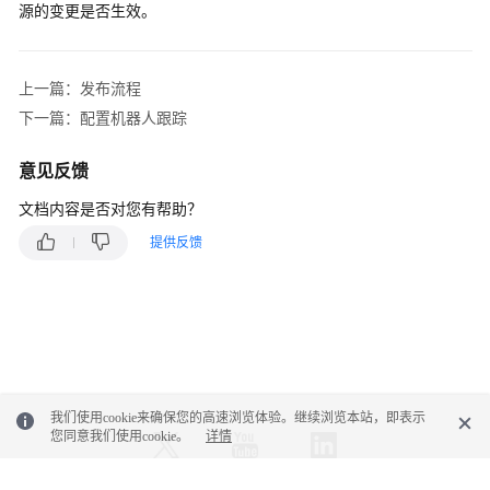
源的变更是否生效。
普
通
IVR
上一篇：发布流程
IVR
下一篇：配置机器人跟踪
流
程
意见反馈
介
文档内容是否对您有帮助？
绍
提供反馈
音
视
频
资
源
管
理
我们使用cookie来确保您的高速浏览体验。继续浏览本站，即表示
您同意我们使用cookie。
详情
配
置