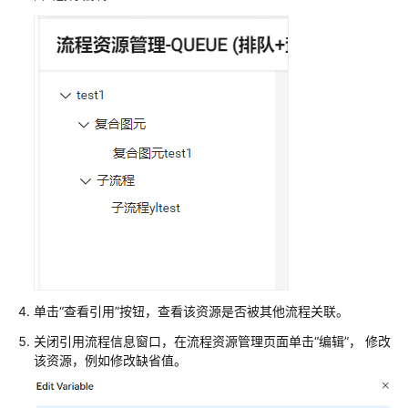
配
置
移
动
客
服
配
置
多
媒
体
渠
道
单击
“查看引用”
按钮，查看该资源是否被其他流程关联。
机
关闭引用流程信息窗口，在流程资源管理页面单击
“编辑”
， 修改
器
该资源，例如修改缺省值。
人
管
理