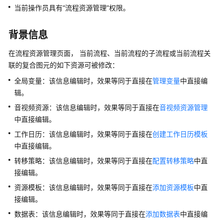
指
当前操作员具有
“流程资源管理”
权限。
南
背景信息
云
控
在流程资源管理页面， 当前流程、当前流程的子流程或当前流程关
制
联的复合图元的如下资源可被修改：
台
操
全局变量：该信息编辑时，效果等同于直接在
管理变量
中直接编
作
辑。
指
音视频资源：该信息编辑时，效果等同于直接在
音视频资源管理
南
中直接编辑。
租
工作日历：该信息编辑时，效果等同于直接在
创建工作日历模板
户
中直接编辑。
管
转移策略：该信息编辑时，效果等同于直接在
配置转移策略
中直
理
接编辑。
员
资源模板：该信息编辑时，效果等同于直接在
指
添加资源模板
中直
南
接编辑。
数据表：该信息编辑时，效果等同于直接在
添加数据表
中直接编
认