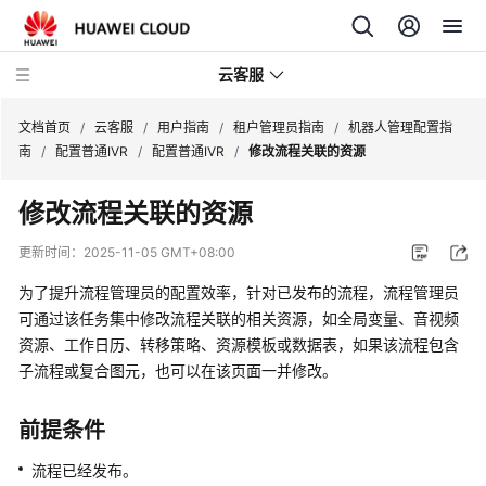
云客服
文档首页
/
云客服
/
用户指南
/
租户管理员指南
/
机器人管理配置指
南
/
配置普通IVR
/
配置普通IVR
/
修改流程关联的资源
产
修改流程关联的资源
品
介
更新时间：
2025-11-05 GMT+08:00
绍
为了提升流程管理员的配置效率，针对已发布的流程，流程管理员
快
可通过该任务集中修改流程关联的相关资源，如全局变量、音视频
速
资源、工作日历、转移策略、资源模板或数据表，如果该流程包含
入
子流程或复合图元，也可以在该页面一并修改。
门
前提条件
用
户
流程已经发布。