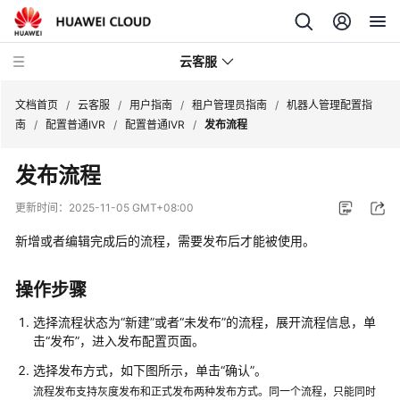
云客服
文档首页
/
云客服
/
用户指南
/
租户管理员指南
/
机器人管理配置指
南
/
配置普通IVR
/
配置普通IVR
/
发布流程
产
发布流程
品
介
更新时间：
2025-11-05 GMT+08:00
绍
新增或者编辑完成后的流程，需要发布后才能被使用。
快
速
操作步骤
入
门
选择流程状态为
“新建”
或者
“未发布”
的流程，展开流程信息，单
击
“发布”
，进入发布配置页面。
用
选择发布方式，如下图所示，单击
“确认”
。
户
流程发布支持灰度发布和正式发布两种发布方式。同一个流程，只能同时