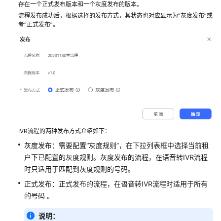
指
存在一个正式发布版本和一个灰度发布的版本。
南
流程发布成功后，根据选择的发布方式，其状态也对应显示为“灰度发布”或
者“正式发布”。
云
控
制
台
操
作
指
南
IVR流程的两种发布方式介绍如下：
租
户
灰度发布：需要配置“灰度规则”，在下拉列表框中选择当前租
管
户下已配置的灰度规则。灰度发布的流程，在语音转IVR流程
理
时只适用于匹配到灰度规则的号码。
员
正式发布：正式发布的流程，在语音转IVR流程时适用于所有
指
的号码 。
南
说明：
认