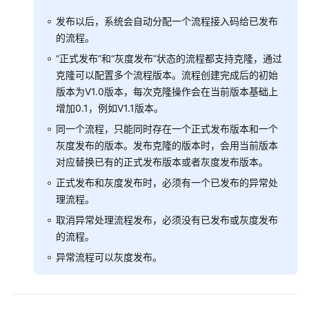
识
发布以后，系统会自动分配一个流程接入码给已发布
您
的流程。
的
“正式发布”和“灰度发布”状态的流程都支持克隆，通过
租
克隆可以配置多个流程版本。流程创建完成后的初始
间
版本为V1.0版本，每次克隆操作会在当前版本基础上
配
增加0.1，例如V1.1版本。
置
同一个流程，只能同时存在一个正式发布版本和一个
员
灰度发布的版本。发布克隆的版本时，会用当前版本
工
对应替换已有的正式发布版本或者灰度发布版本。
中
正式发布和灰度发布时，必须有一个已发布的异常处
心
理流程。
启
取消异常处理流程发布，必须没有已发布或灰度发布
用
的流程。
人
异常流程可以灰度发布。
工
服
务