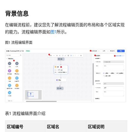
指
南
背景信息
云
在编辑流程前，建议您先了解流程编辑页面的布局和各个区域实现
控
的能力。流程编辑界面如
图1
所示。
制
台
图1
流程编辑界面
操
作
指
南
租
户
管
理
员
指
表1
流程编辑界面介绍
南
区域编号
区域名
区域说明
认