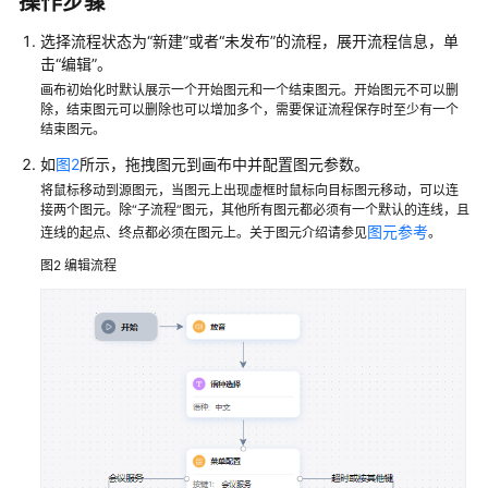
操作步骤
配
置
选择流程状态为
“新建”
或者
“未发布”
的流程，展开流程信息，单
击
“编辑”
。
指
南
画布初始化时默认展示一个开始图元和一个结束图元。开始图元不可以删
除，结束图元可以删除也可以增加多个，需要保证流程保存时至少有一个
结束图元。
快
速
如
图2
所示，拖拽图元到画布中并配置图元参数。
入
将鼠标移动到源图元，当图元上出现虚框时鼠标向目标图元移动，可以连
门
接两个图元。除“子流程”图元，其他所有图元都必须有一个默认的连线，且
图元参考
连线的起点、终点都必须在图元上。关于图元介绍请参见
。
配
图2
编辑流程
置
智
能
机
器
人
配
置