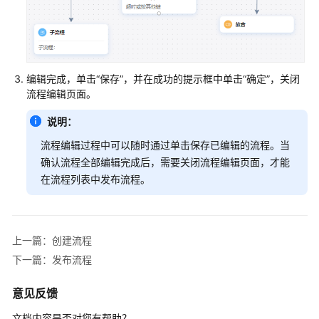
普
通
IVR
IVR
编辑完成，单击
“保存”
，并在成功的提示框中单击
“确定”
，关闭
流
流程编辑页面。
程
介
说明：
绍
流程编辑过程中可以随时通过单击保存已编辑的流程。当
确认流程全部编辑完成后，需要关闭流程编辑页面，才能
音
在流程列表中发布流程。
视
频
资
源
上一篇：创建流程
管
下一篇：发布流程
理
意见反馈
配
置
文档内容是否对您有帮助？