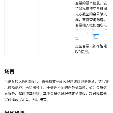
变量的基本信息，支
配
持鼠标拖拽变量进图
置
元参数区的变量输入
移
框，支持查询筛选。
动
变量输入框如图所示
客
服
配
意图变量只能在智能
置
IVR使用。
多
媒
体
场景
渠
道
当语音转入IVR流程后，首先播放一段客服热线欢迎语录音，然后提
示选择语种，再给出多个用于处理不同的任务菜单项，如：会员信
机
息服务、超时或其他键。其中会员信息服务转子流程，超时或其他
器
键时播放提示音，然后结束。
人
管
理