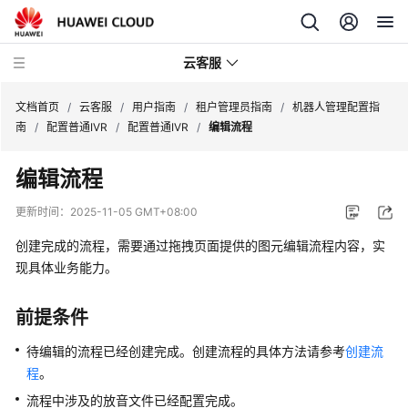
云客服
文档首页
/
云客服
/
用户指南
/
租户管理员指南
/
机器人管理配置指
南
/
配置普通IVR
/
配置普通IVR
/
编辑流程
产
编辑流程
品
介
更新时间：
2025-11-05 GMT+08:00
绍
创建完成的流程，需要通过拖拽页面提供的图元编辑流程内容，实
快
现具体业务能力。
速
入
前提条件
门
待编辑的流程已经创建完成。创建流程的具体方法请参考
创建流
用
程
。
户
流程中涉及的放音文件已经配置完成。