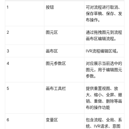
识
1
按钮
可对流程进行取消、
您
保存草稿、保存、发
的
布操作。
租
间
2
图元区
通过拖拽图元到流程
画布区编辑流程。
配
3
画布区
IVR流程编辑区域。
置
员
4
图元参数区
对应展示当前选中的
工
图元，用于编辑图元
中
参数。
心
5
画布工具栏
提供重置视图、放
启
大、缩小、全屏、撤
用
销、重做、删除等画
人
布的操作功能
工
服
6
变量区
包含流程、全局、系
务
统、IVR请求、意图