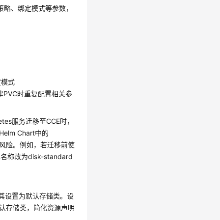
回收策略、绑定模式等参数，
定模式
创建PVC时重复配置相关参
netes服务迁移至CCE时，
lm Chart中的
出错风险。例如，若迁移前使
称改为disk-standard
其设置为默认存储类。设
该默认存储类，简化资源声明