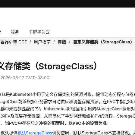
者
服务
了解华为云
容器引擎 CCE
/
用户指南
/
存储
/
自定义存储类（StorageClass）
存储类（StorageClass）
：
2026-06-17 GMT+08:00
ass
是Kubernetes中用于定义存储类别的资源对象，提供动态分配存储
rageClass能够根据业务需求自动供应和调整存储资源。在PVC中指定Stora
中未找到匹配的PV，Kubernetes将根据所引用的StorageClass调用对应的
的PV及底层存储资源，从而简化了手动创建和维护PV的流程。StorageC
用，
当PVC中存在与之冲突的配置时，以PVC中的设置为准
。
中默认提供
默认StorageClass
供您使用，默认StorageClass不支持修改