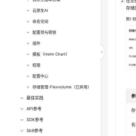
在左
存储
云原生AI
图1
命名空间
配置项与密钥
插件
模板（Helm Chart）
权限
配置中心
存储管理-Flexvolume（已弃用）
参
最佳实践
API参考
存
SDK参考
名
Skill参考