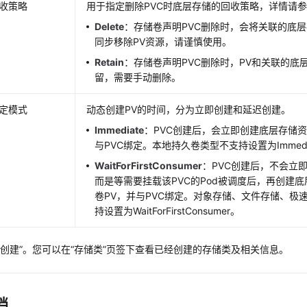
收策略
用于指定删除PVC时底层存储的回收策略，详情请
Delete
：存储卷声明PVC删除时，会将关联的底
同步移除PV资源，请谨慎使用。
Retain
：存储卷声明PVC删除时，PV和关联的底
留，需要手动删除。
定模式
动态创建PV的时间，分为立即创建和延迟创建。
Immediate
：PVC创建后，会立即创建底层存储资
与PVC绑定。本地持久卷类型不支持设置为Immedi
WaitForFirstConsumer
：PVC创建后，不会立
而是等需要挂载该PVC的Pod被调度后，再创建
卷PV，并与PVC绑定。对象存储、文件存储、极
持设置为WaitForFirstConsumer。
“创建”
。您可以在
“存储类”
页签下查看已经创建的存储类及相关信息。
档