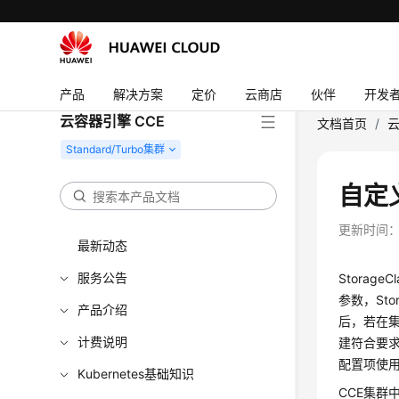
产品
解决方案
定价
云商店
伙伴
开发
云容器引擎 CCE
文档首页
/
云
自定义
更新时间
最新动态
服务公告
StorageCl
参数，Sto
产品介绍
后，若在集群
计费说明
建符合要求
配置项使
Kubernetes基础知识
CCE集群