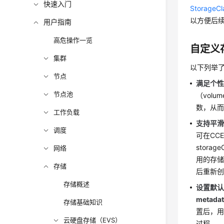
快速入门
StorageCl
以方便后
用户指南
高危操作一览
自定义
集群
以下列举了
节点
满足个
节点池
（vol
数，从
工作负载
支持平
调度
可在CCE
stor
网络
用的存储类
存储
后重新
存储概述
设置默
metadat
存储基础知识
置后，用
云硬盘存储（EVS）
过程。