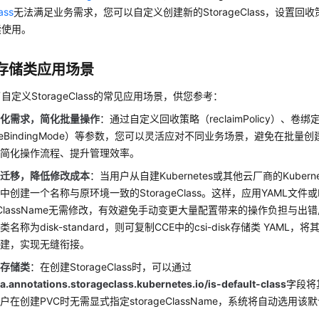
ass
无法满足业务需求，您可以自定义创建新的StorageClass，设置
续使用。
存储类应用场景
自定义StorageClass的常见应用场景，供您参考：
性化需求，简化批量操作
：通过自定义回收策略（reclaimPolicy）、卷绑
umeBindingMode）等参数，您可以灵活应对不同业务场景，避免在批量
而简化操作流程、提升管理效率。
滑迁移，降低修改成本
：当用户从自建Kubernetes或其他云厂商的Kuber
中创建一个名称与原环境一致的StorageClass。这样，应用YAML文件或He
ageClassName无需修改，有效避免手动变更大量配置带来的操作负担与
名称为disk-standard，则可复制CCE中的csi-disk存储类 YAML，将其名
创建，实现无缝衔接。
认存储类
：在创建StorageClass时，可以通过
a.annotations.storageclass.kubernetes.io/is-default-class
字段将
户在创建PVC时无需显式指定storageClassName，系统将自动选用