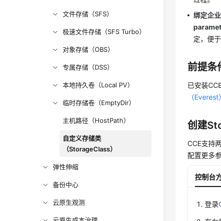
文件存储（SFS）
绑定企
paramet
极速文件存储（SFS Turbo）
定，便
对象存储（OBS）
前提条
专属存储（DSS）
本地持久卷（Local PV）
已安装CC
（Everes
临时存储卷（EmptyDir）
主机路径（HostPath）
创建Sto
自定义存储类
CCE支持两
（StorageClass）
配置更多
弹性伸缩
控制台
备份中心
云原生观测
登录
云原生成本治理