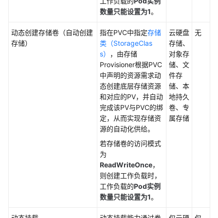
工作负载的
Pod实例
数量只能设置为1
。
命
名
动态创建存储卷
（自动创建
指在PVC中指定
存储
云硬盘
无
空
存储）
类（StorageClas
存储、
间
s）
，由存储
对象存
Provisioner根据PVC
储、文
配
中声明的资源需求动
件存
置
态创建底层存储资源
储、本
项
和对应的PV，并自动
地持久
与
完成该PV与PVC的绑
卷、专
密
定，从而实现存储资
属存储
钥
源的自动化供给。
插
若存储卷的访问模式
件
为
ReadWriteOnce
，
则创建工作负载时，
模
工作负载的
Pod实例
板
数量只能设置为1
。
（Helm
Chart）
动态挂载
动态挂载能力通过卷
仅云硬
仅