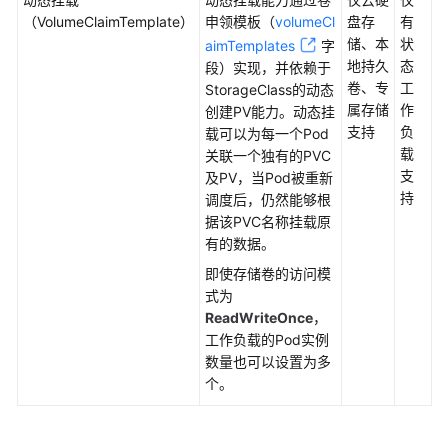
（
VolumeClaimTemplate
）
申领模板（
volumeCl
盘存
有
权
储、本
状
aimTemplates
字
限
地持久
态
段）实现，并依赖于
卷、专
工
StorageClass的动态
配
属存储
作
创建PV能力。动态挂
置
支持
负
载可以为每一个Pod
中
载
关联一个独有的PVC
心
支
及PV，当Pod被重新
持
调度后，仍然能够根
存
据该PVC名称挂载原
储
有的数据。
管
理-
即使存储卷的访问模
Flexvolume（已
式为
弃
ReadWriteOnce
，
用）
工作负载的Pod实例
数量也可以设置为多
最
个。
佳
实