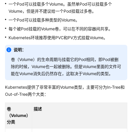
一个Pod可以挂载多个Volume。虽然单Pod可以挂载多个
用
Volume，但是并不建议给一个Pod挂载过多卷。
户
一个Pod可以挂载多种类型的Volume。
指
南
每个被Pod挂载的Volume卷，可以在不同的容器间共享。
Kubernetes环境推荐使用PVC和PV方式挂载Volume。
高
危
说明：
操
卷（Volume）的生命周期与挂载它的Pod相同，即Pod被删
作
除的时候，Volume也一起被删除。但是Volume里面的文件可
一
能在Volume消失后仍然存在，这取决于Volume的类型。
览
Kubernetes提供了非常丰富的Volume类型，主要可分为In-Tree和
集
Out-of-Tree两个大类：
群
节
卷
描述
点
（Volume）
分类
节