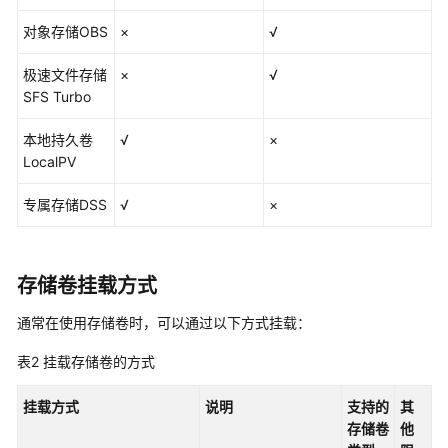
路
径
对象存储OBS
×
√
（HostPath）
极速文件存储
×
√
自
SFS Turbo
定
本地持久卷
√
×
义
LocalPV
存
储
专属存储DSS
√
×
类
（StorageClass）
弹
存储卷挂载方式
性
伸
通常在使用存储卷时，可以通过以下方式挂载：
缩
表2
挂载存储卷的方式
备
挂载方式
说明
支持的
其
份
存储卷
他
中