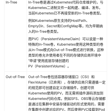
In-Tree
In-Tree卷是通过Kubernetes代码仓库维护的，与
点
Kubernetes二进制文件一起构建、编译、发布，
池
当前Kubernetes已不再接受新的In-Tree卷类型。
工
例如Kubernetes原生支持的HostPath、
作
EmptyDir、Secret和ConfigMap等，均为早期纳
负
入的In-Tree卷类型。
载
而PVC（PersistentVolumeClaim）可以说是一种
特殊的In-Tree卷，Kubernetes使用这种类型的卷
调
从In-Tree模式向Out-of-Tree模式进行转换，这种
度
类型的卷允许使用者在不同的存储供应商环境中
“申请”使用底层存储创建的
网
PV（PersistentVolume）。
络
Out-of-Tree
Out-of-Tree卷包括容器存储接口（CSI）和
存
FlexVolume（已弃用），存储供应商只需遵循一定
储
的规范即可创建自定义存储插件，创建可供
Kubernetes使用的PV，而无需将插件源码添加到
存
Kubernetes代码仓库。例如SFS、OBS等云存储都
储
是通过在集群中安装存储驱动的形式使用的，需要
概
在集群中创建对应的PV，然后使用PVC挂载到Pod