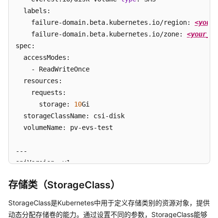
服
  labels:

务
    failure-domain.beta.kubernetes.io/region: 
<your_
等
    failure-domain.beta.kubernetes.io/zone: 
<your_zo
级
spec:

协
  accessModes:

议
    - ReadWriteOnce

（SLA）
  resources:

    requests:

白
      storage: 
10
Gi

皮
  storageClassName: csi-disk

书
  volumeName: pv-evs-test

资
源
---

支
apiVersion: v1

持
kind: PersistentVolume

区
存储类
（StorageClass）
metadata:

域
  annotations:

StorageClass
是Kubernetes中用于定义存储类别的资源对象，提供
    pv.kubernetes.io/provisioned-by: everest-csi-pro
动态分配存储卷的能力。通过设置不同的参数，StorageClass能够
系