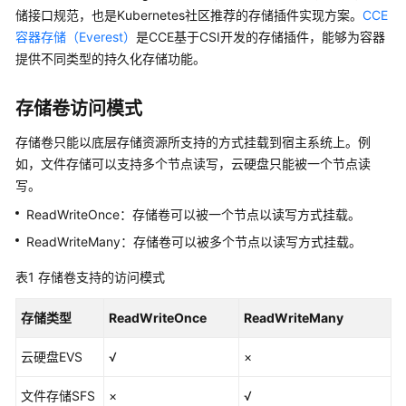
储
储接口规范，也是Kubernetes社区推荐的存储插件实现方案。
CCE
（DSS）
容器存储（Everest）
是CCE基于CSI开发的存储插件，能够为容器
提供不同类型的持久化存储功能。
本
地
存储卷访问模式
持
久
存储卷只能以底层存储资源所支持的方式挂载到宿主系统上。例
卷
如，文件存储可以支持多个节点读写，云硬盘只能被一个节点读
（Local
写。
PV）
ReadWriteOnce：存储卷可以被一个节点以读写方式挂载。
临
ReadWriteMany：存储卷可以被多个节点以读写方式挂载。
时
存
表1
存储卷支持的访问模式
储
卷
存储类型
ReadWriteOnce
ReadWriteMany
（EmptyDir）
云硬盘EVS
√
×
主
机
文件存储SFS
×
√