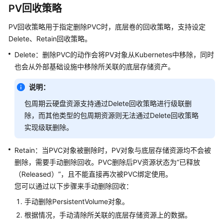
践
PV回收策略
API
PV回收策略用于指定删除PVC时，底层卷的回收策略，支持设定
参
Delete、Retain回收策略。
考
Delete：删除PVC的动作会将PV对象从Kubernetes中移除，同时
也会从外部基础设施中移除所关联的底层存储资产。
SDK
参
说明：
考
包周期云硬盘资源支持通过Delete回收策略进行级联删
Skill
除，而其他类型的包周期资源则无法通过Delete回收策略
参
实现级联删除。
考
Retain：当PVC对象被删除时，PV对象与底层存储资源均不会被
常
删除，需要手动删除回收。PVC删除后PV资源状态为“已释放
见
（Released）”，且不能直接再次被PVC绑定使用。
问
您可以通过以下步骤来手动删除回收：
题
手动删除PersistentVolume对象。
视
根据情况，手动清除所关联的底层存储资源上的数据。