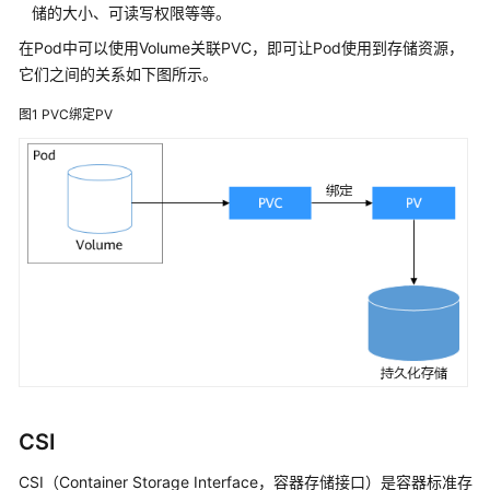
（SFS）
储的大小、可读写权限等等。
在Pod中可以使用Volume关联PVC，即可让Pod使用到存储资源，
极
它们之间的关系如下图所示。
速
文
图1
PVC绑定PV
件
存
储
（SFS
Turbo）
对
象
存
储
（OBS）
专
CSI
属
存
CSI（Container Storage Interface，容器存储接口）是容器标准存