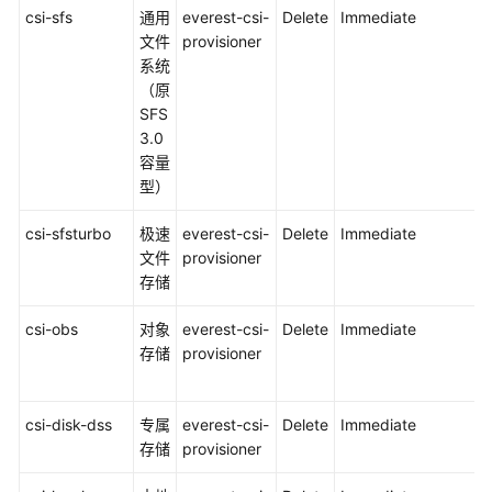
csi-sfs
通用
everest-csi-
Delete
Immediate
文件
provisioner
系统
（原
SFS
3.0
容量
型）
csi-sfsturbo
极速
everest-csi-
Delete
Immediate
文件
provisioner
存储
csi-obs
对象
everest-csi-
Delete
Immediate
存储
provisioner
csi-disk-dss
专属
everest-csi-
Delete
Immediate
存储
provisioner