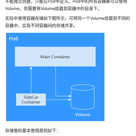
不能独立创建，只能在Pod中定义。Pod中的所有容器都可以使用
产
Volume，但需要将Volume挂载到容器中的目录下。
品
介
实际中使用容器存储如下图所示，可将同一个Volume挂载到不同的
绍
容器中，实现不同容器间的存储共享。
计
费
说
明
Kubernetes
基
础
知
识
快
速
入
存储卷的基本使用原则如下：
门