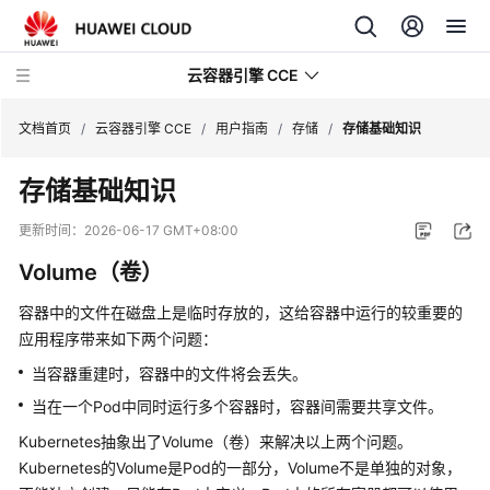
云容器引擎 CCE
文档首页
/
云容器引擎 CCE
/
用户指南
/
存储
/
存储基础知识
存储基础知识
更新时间：
2026-06-17 GMT+08:00
最
Volume（卷）
新
动
容器中的文件在磁盘上是临时存放的，这给容器中运行的较重要的
态
应用程序带来如下两个问题：
当容器重建时，容器中的文件将会丢失。
服
务
当在一个Pod中同时运行多个容器时，容器间需要共享文件。
公
Kubernetes抽象出了Volume（卷）来解决以上两个问题。
告
Kubernetes的Volume是Pod的一部分，Volume不是单独的对象，