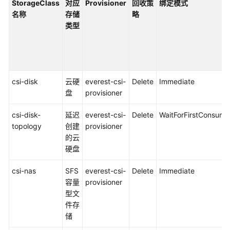
StorageClass
对应
Provisioner
回收策
绑定模式
  storageClassName: csi-disk
名称
存储
略
类型
csi-disk
云硬
everest-csi-
Delete
Immediate
盘
provisioner
csi-disk-
延迟
everest-csi-
Delete
WaitForFirstConsume
topology
创建
provisioner
的云
硬盘
csi-nas
SFS
everest-csi-
Delete
Immediate
容量
provisioner
型文
件存
储