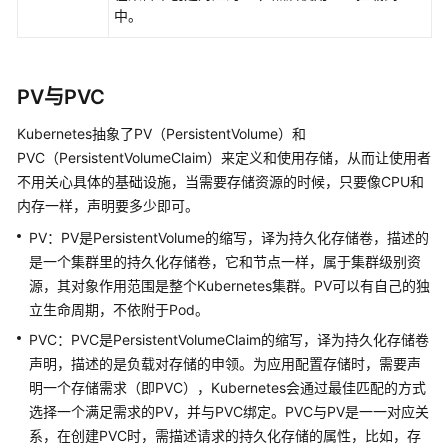
述
中。
存
储
PV与PVC
基
础
Kubernetes抽象了PV（PersistentVolume）和
知
PVC（PersistentVolumeClaim）来定义和使用存储，从而让使用者
识
不用关心具体的基础设施，当需要存储资源的时候，只要像CPU和
内存一样，声明要多少即可。
云
硬
PV：PV是PersistentVolume的缩写，译为持久化存储卷，描述的
盘
是一个集群里的持久化存储卷，它和节点一样，属于集群级别资
存
源，其对象作用范围是整个Kubernetes集群。PV可以有自己的独
储
立生命周期，不依附于Pod。
（EVS）
PVC：PVC是PersistentVolumeClaim的缩写，译为持久化存储卷
声明，描述的是负载对存储的申领。为应用配置存储时，需要声
文
明一个存储需求（即PVC），Kubernetes会通过最佳匹配的方式
件
选择一个满足需求的PV，并与PVC绑定。PVC与PV是一一对应关
存
系，在创建PVC时，需描述请求的持久化存储的属性，比如，存
储