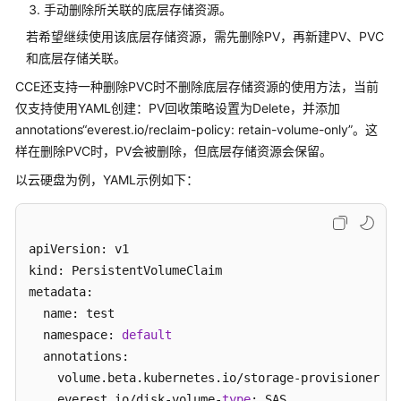
频
手动删除所关联的底层存储资源。
帮
若希望继续使用该底层存储资源，需先删除PV，再新建PV、PVC
助
和底层存储关联。
更
CCE还支持一种删除PVC时不删除底层存储资源的使用方法，当前
多
仅支持使用YAML创建：PV回收策略设置为Delete，并添加
文
annotations“everest.io/reclaim-policy: retain-volume-only”。这
档
样在删除PVC时，PV会被删除，但底层存储资源会保留。
以云硬盘为例，YAML示例如下：
通
用
参
apiVersion: v1

考
kind: PersistentVolumeClaim

metadata:

责
  name: test

任
  namespace: 
default
共
  annotations:

担
    volume.beta.kubernetes.io/storage-provisioner: e
云
    everest.io/disk-volume-
type
: SAS
