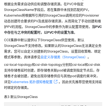
    everest.io/reclaim-policy: retain-volume-only

根据业务需求自动供应和调整存储资源。在PVC中指定
统
  name: pv-evs-test

权
StorageClassName字段后，若在集群中未找到匹配的PV，
  labels:

限
Kubernetes将根据所引用的StorageClass调用对应的Provisioner
    failure-domain.beta.kubernetes.io/region: 
<your_
动态创建符合要求的PV及底层存储资源，从而简化了手动创建和维
    failure-domain.beta.kubernetes.io/zone: 
<your_zo
护PV的流程。StorageClass中的参数作为默认配置项使用，
当PVC
spec:

中存在与之冲突的配置时，以PVC中的设置为准
。
  accessModes:

CCE集群中默认提供以下StorageClass供您使用，默认
    - ReadWriteOnce

StorageClass不支持修改。如果默认的StorageClass无法满足业务
  capacity:

需求，您可以自定义创建新的StorageClass，设置回收策略、绑定
    storage: 
10
Gi

模式等参数，具体请参见
自定义存储类（StorageClass）
。
  csi:

    driver: disk.csi.everest.io

csi-local-topology和csi-disk-topology分别较csi-local和csi-disk
    fsType: ext4

支持存储卷延时创建，即存储卷关联pod被调度到指定节点后，存
    volumeHandle: 
2
af98016
-6082
-4
ad6-bedc
-1
a9c673ae
储卷才会被创建，避免出现存储卷供应与其他pod调度约束冲突，
    volumeAttributes:

详见
Kubernetes 拓扑感知卷配置
。因此优先推荐您使用支持延
      storage.kubernetes.io/csiProvisionerIdentity: 
时绑定的存储类。
      everest.io/disk-mode: SCSI

表3
默认StorageClass
      everest.io/disk-volume-
type
: SAS

  persistentVolumeReclaimPolicy: Delete
