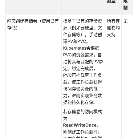
类型
限
心
制
云
静态创建存储卷
（使用已有
指基于已有的存储资
所有存
无
原
存储）
源（例如云硬盘、文
储卷均
生
件存储等），手动创
支持
观
建PV和PVC。
测
Kubernetes会根据
PVC的资源需求，自
云
动将其与匹配的PV绑
原
定。绑定完成后，
生
PVC可挂载至工作负
成
载，使工作负载获得
本
访问存储资源的能
治
力，进而实现业务数
理
据的持久化存储。
若存储卷的访问模式
云
为
原
ReadWriteOnce
，
生
则创建工作负载时，
AI